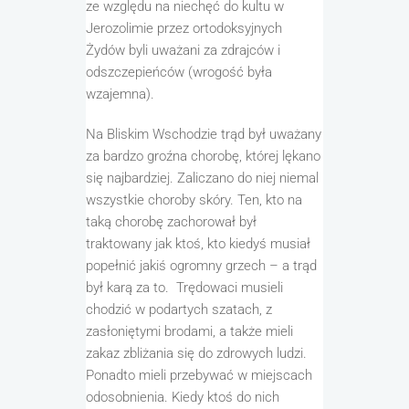
ze względu na niechęć do kultu w
Jerozolimie przez ortodoksyjnych
Żydów
byli uważani za zdrajców i
odszczepieńców
(wrogość była
wzajemna)
.
Na
B
liskim Wschodzie trąd był uważany
za bardzo groźna chorobę, której lękano
się najbardziej.
Z
aliczano do ni
ej
niemal
wszystkie choroby skóry.
Ten, kto
na
taką chorobę zachorował
był
traktowany jak ktoś
,
kto kiedyś musiał
popełnić jakiś ogromny grzech – a
trąd
był karą
za to
.
Trędowaci
musieli
chodzić w podartych szatach, z
zasłoniętymi brodami, a także
mieli
zakaz zbliżania się do zdrowych ludzi
.
Ponadto
mieli przebywać w
miejscach
odo
sobnienia.
Kiedy ktoś do nich