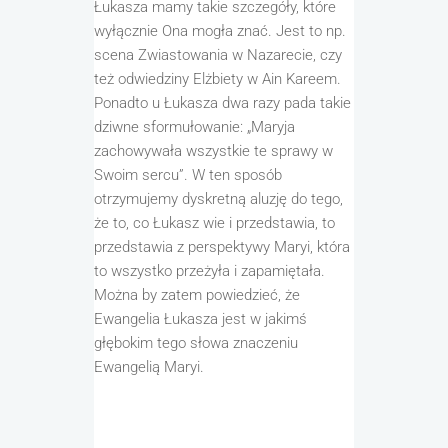
Łukasza mamy takie szczegóły, które
wyłącznie Ona mogła znać.
J
est to
np.
scena
Zwiastowania w Nazarecie,
czy
też odwiedziny
Elżbiety
w
Ain
Kareem
.
Ponadto u
Łukasza dwa razy
pada
takie
dziwne sformułowanie
: „
Maryja
zachowywała wszystkie te sprawy w
Swoim sercu
”
. W ten sposób
otrzymujemy dyskretną aluzję do tego,
że to, co Łukasz wie i przedstawia, to
przedstawia z perspektywy Maryi, która
to wszystko przeżyła i zapamiętała.
Można by zatem powiedzieć, że
Ewangelia Łukasza jest w jakimś
głębokim tego słowa znaczeniu
Ewangelią Maryi.