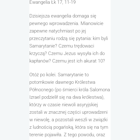
Ewangelia Łk 17, 11-19
Dzisiejsza ewangelia domaga się
pewnego wprowadzenia. Mianowicie
zapewne natychmiast po jej
przeczytaniu rodzą się pytania
: kim byli
Samarytanie? Czemu trędowaci
krzyczą? Czemu Je
zus
wysyła ich
do
kapłanów?
Czemu jest ich akurat 10?
Otóż
po kolei. Samarytanie to
potomkowie
dawnego Królestwa
Północnego (po śmierci króla Salomona
Izrael podzielił się na dwa królestwa)
,
którzy w czasie niewoli asyryjskiej
zostali w znacznej części uprowadzeni
w niewolę
,
a pozostali
weszli w
związki
z ludnością
pogańską
, która się na tym
terenie pojawiła.
Z tego powodu, oraz