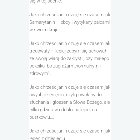
się w tej scenie
.
Jako chrześcijanin czuj
ę
się czasem jak
Samarytanin – obcy i
wytykany palcami
w swoim kraju…
Jako chrześcijanin
czuj
ę
się czasem jak
trędowaty
– lepiej żebym się schował
ze swoją wiarą do zakrystii
, czy małego
pokoiku
, bo zagrażam „normalnym i
zdrowym”…
Jako chrześcijanin czuje się czasem jak
owych
dziesięciu, czyli
powołany do
słuchania i głoszenia Słowa Bożego, ale
tylko
gdzieś w oddali i najlepiej na
pustkowiu….
Jako chrześcijanin czuje się czasem
jak
jeden z dziesięciu
..
.