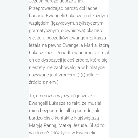
Jezusa bardzo dobrze znali.
Przeprowadzając bardzo dokładne
badania Ewangelii Łukasza pod każdym
względem (językowym, stylistycznym,
gramatycznym, słownictwa) okazało
się, że u początków Ewangelii Łukasza
leżała na pewno Ewangelia Marka, którą
Łukasz znał. Ponadto wiadomo, że miał
on do dyspozycji jakieś źródło, które się
niestety, nie zachowało, a w biblistyce
nazywane
jest źródłem Q (Quelle –
źródło z niem.).
To, co można wyczytać jeszcze z
E
wangelii Łukasza to fakt, że
musiał
mieć bezpośredni albo pośredni
,
ale
bardzo bliski kontakt z Najświętszą
Mar
yj
ą Panną, Matką Jezusa.
Skąd to
wiadomo?
Otóż tylko w Ewangelii