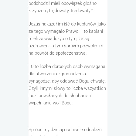
podchodził mieli obowiązek głośno
krzyczeć „Trędowaty,
trędowaty!”.
Jezus nakazał im iść do kapłanów, jako
ze tego wymagało Prawo – to kapłani
mieli zaświadczyć o tym, że są
uzdrowieni
, a tym samym pozwolić im
na powrót do społeczeństwa.
10 to liczba
dorosłych osób wymagana
dla utworzenia zgromadzenia
synagodze, aby oddawać Bogu
chwa
łę
.
Czyli
, innymi słowy
to liczba wszystkich
ludzi
powołanych do słuchania i
wypełniania woli Boga.
Spróbujmy dzisiaj
osobiście
odnaleźć