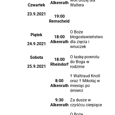
woli Bożej dla
Alkenrath
Czwartek
Waltera
23.9.2021
19:00
Remscheid
O Boże
Piątek
18:00
błogosławieństwo
Alkenrath
dla zięcia i
24.9.2021
wnuczek
O łaskę powrotu
Sobota
18:00
do Boga w
Rheindorf
25.9.2021
rodzinie
† Waltraud Knoll
8:00
oraz † Mikołaj w
Alkenrath
miesiąc po
śmierci
9:30
Za dusze w
Alkenrath
czyśćcu cierpiące
O Boże