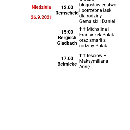
błogosławieństwo
Niedziela
12:00
i potrzebne łaski
Remscheid
dla rodziny
26.9.2021
Gemalski i Daniel
† † Michalina i
15:00
Franciszek Polak
Bergisch
oraz zmarli z
Gladbach
rodziny Polak
† † teściów –
17:00
Maksymiliana i
Belmicke
Annę