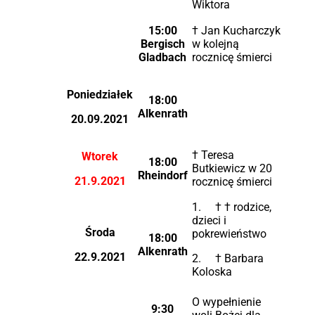
Wiktora
15:00
† Jan Kucharczyk
Bergisch
w kolejną
Gladbach
rocznicę śmierci
Poniedziałek
18:00
Alkenrath
20.09.2021
† Teresa
Wtorek
18:00
Butkiewicz w 20
Rheindorf
21.9.2021
rocznicę śmierci
1. † † rodzice,
dzieci i
Środa
pokrewieństwo
18:00
Alkenrath
22.9.2021
2. † Barbara
Koloska
O wypełnienie
9:30