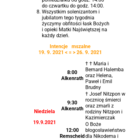
do czwartku do godz. 14:00.
Wszystkim solenizantom i
jubilatom tego tygodnia
życzymy obfitości łask Bożych
i opieki Matki Najświętszej na
każdy dzień.
Intencje mszalne
19. 9. 2021 < = > 26. 9. 2021
† † Maria i
Bernard Halemba
8:00
oraz Helena,
Alkenrath
Paweł i Emil
Brudny
† Josef Nitzpon w
rocznicę śmierci
9:30
oraz zmarli z
Alkenrath
Niedziela
rodziny Nitzpon i
Kazimierczak
19.9.2021
O Boże
12:00
błogosławieństwo
Remscheid
dla Nikodema i