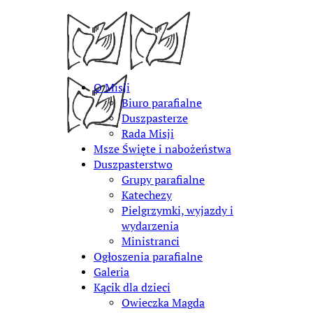
O Misji
Biuro parafialne
Duszpasterze
Rada Misji
Msze Święte i nabożeństwa
Duszpasterstwo
Grupy parafialne
Katechezy
Pielgrzymki, wyjazdy i
wydarzenia
Ministranci
Ogłoszenia parafialne
Galeria
Kącik dla dzieci
Owieczka Magda