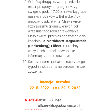
W każdą drugą i czwartą niedzielę
miesiąca spotykamy się na Mszy
świętej o godz. 17:00 z niewielką grupą
naszych rodaków w Belmicke. Aby
umożliwić udział w tej Mszy świętej
liczniejszemu gronu wiernych, od
września tego roku sprawowanie
Mszy świętej przeniesione zostanie do
kościoła
St. Matthias w Bergneustadt
(Hackenberg); Löhstr. 1
. Prosimy
wszystkich o przekazywanie tej
informacji zainteresowanym.
Solenizantom i jubilatom najbliższego
tygodnia składamy najserdeczniejsze
życzenia.
Intencje mszalne
22. 5. 2022 < = > 29. 5. 2022
Niedziela
9:30
O Boże
błogosławieństwo i
Alkenrath