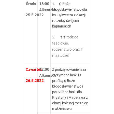
Środa
18:00
1. O Boże
błogosławieństwo dla
Alkenrath
25.5.2022
ks. Sylwestra z okazji
rocznicy święceń
kapłańskich
2. † † rodzice,
teściowie,
rodzeństwo oraz †
mąż Józef
Czwartek
12:00
Z podziękowaniem za
otrzymane łaski i z
Alkenrath
26.5.2022
prośbą o Boże
błogosławieństwo i
potrzebne łaski dla
Krystyny i Mirosława z
okazji kolejnej rocznicy
małżeństwa