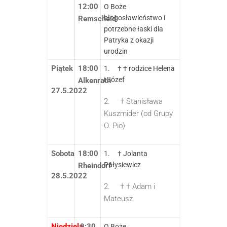
12:00
O Boże
błogosławieństwo i
Remscheid
potrzebne łaski dla
Patryka z okazji
urodzin
Piątek
18:00
1. † † rodzice Helena
i Józef
Alkenrath
27.5.2022
2. † Stanisława
Kuszmider (od Grupy
O. Pio)
Sobota
18:00
1. † Jolanta
Pałysiewicz
Rheindorf
28.5.2022
2. † † Adam i
Mateusz
Niedziela
9:30
O Boże