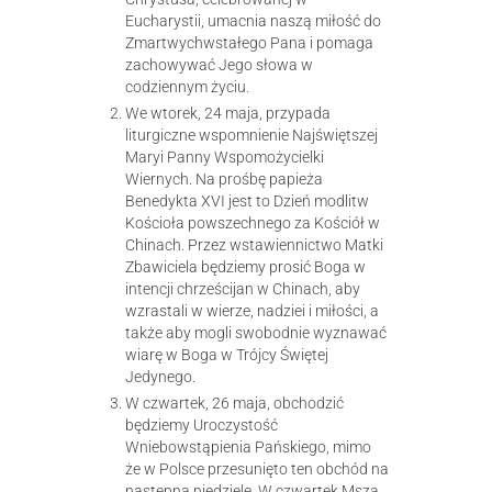
Eucharystii, umacnia naszą miłość do
Zmartwychwstałego Pana i pomaga
zachowywać Jego słowa w
codziennym życiu.
We wtorek, 24 maja, przypada
liturgiczne wspomnienie Najświętszej
Maryi Panny Wspomożycielki
Wiernych. Na prośbę papieża
Benedykta XVI jest to Dzień modlitw
Kościoła powszechnego za Kościół w
Chinach. Przez wstawiennictwo Matki
Zbawiciela będziemy prosić Boga w
intencji chrześcijan w Chinach, aby
wzrastali w wierze, nadziei i miłości, a
także aby mogli swobodnie wyznawać
wiarę w Boga w Trójcy Świętej
Jedynego.
W czwartek, 26 maja, obchodzić
będziemy Uroczystość
Wniebowstąpienia Pańskiego, mimo
że w Polsce przesunięto ten obchód na
następną niedzielę. W czwartek Msza