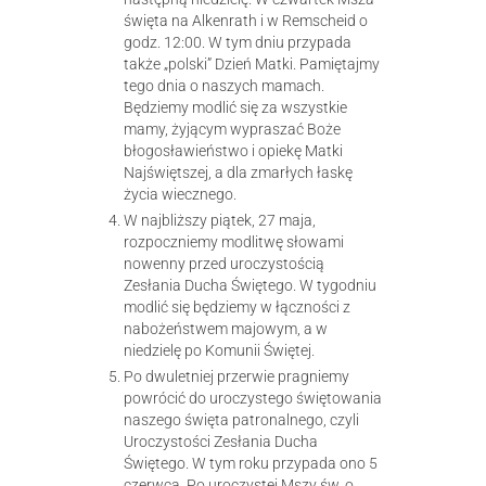
święta na Alkenrath i w Remscheid o
godz. 12:00. W tym dniu przypada
także „polski” Dzień Matki. Pamiętajmy
tego dnia o naszych mamach.
Będziemy modlić się za wszystkie
mamy, żyjącym wypraszać Boże
błogosławieństwo i opiekę Matki
Najświętszej, a dla zmarłych łaskę
życia wiecznego.
W najbliższy piątek, 27 maja,
rozpoczniemy modlitwę słowami
nowenny przed uroczystością
Zesłania Ducha Świętego. W tygodniu
modlić się będziemy w łączności z
nabożeństwem majowym, a w
niedzielę po Komunii Świętej.
Po dwuletniej przerwie pragniemy
powrócić do uroczystego świętowania
naszego święta patronalnego, czyli
Uroczystości Zesłania Ducha
Świętego. W tym roku przypada ono 5
czerwca. Po uroczystej Mszy św. o