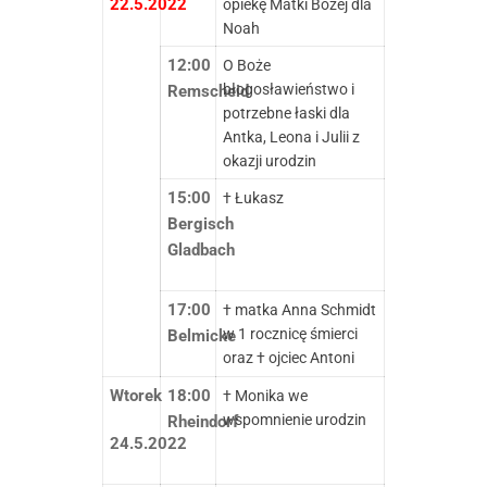
22.5.2022
opiekę Matki Bożej dla
Noah
12:00
O Boże
błogosławieństwo i
Remscheid
potrzebne łaski dla
Antka, Leona i Julii z
okazji urodzin
15:00
† Łukasz
Bergisch
Gladbach
17:00
† matka Anna Schmidt
w 1 rocznicę śmierci
Belmicke
oraz † ojciec Antoni
Wtorek
18:00
† Monika we
wspomnienie urodzin
Rheindorf
24.5.2022