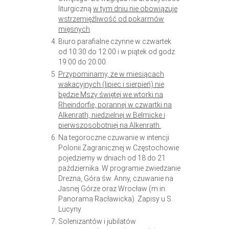
liturgiczną
w tym dniu nie obowiązuje
wstrzemięźliwość od pokarmów
mięsnych
.
Biuro parafialne czynne w czwartek
od 10:30 do 12:00 i w piątek od godz.
19:00 do 20:00.
Przypominamy, że w miesiącach
wakacyjnych (lipiec i sierpień) nie
będzie Mszy świętej we wtorki na
Rheindorfie, porannej w czwartki na
Alkenrath, niedzielnej w Belmicke i
pierwszosobotniej na Alkenrath.
Na tegoroczne czuwanie w intencji
Polonii Zagranicznej w Częstochowie
pojedziemy w dniach od 18 do 21
października. W programie zwiedzanie
Drezna, Góra św. Anny, czuwanie na
Jasnej Górze oraz Wrocław (m.in.
Panorama Racławicka). Zapisy u S.
Lucyny.
Solenizantów i jubilatów