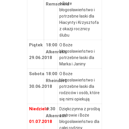
o Boże
Remscheid
błogosławieństwo i
potrzebne łaski dla
Hiacynty i Krzysztofa
z okazji rocznicy
ślubu
Piątek
18:00
O Boże
błogosławieństwo i
Alkenrath
29.06.2018
potrzebne łaski dla
Marka i Janiny
Sobota
18:00
O Boże
błogosławieństwo i
Rheindorf
30.06.2018
potrzebne łaski dla
rodziców i osób, które
się nimi opiekują
Niedziela
9:30
Dziękczynna z prośbą
o zdrowie i Boże
Alkenrath
01.07.2018
błogosławieństwo dla
całej rodziny