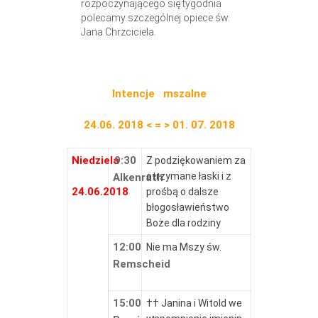
rozpoczynającego się tygodnia
polecamy szczególnej opiece św.
Jana Chrzciciela.
Intencje mszalne
24.06. 2018 < = > 01. 07. 2018
Niedziela
9:30
Z podziękowaniem za
otrzymane łaski i z
Alkenrath
24.06.2018
prośbą o dalsze
błogosławieństwo
Boże dla rodziny
12:00
Nie ma Mszy św.
Remscheid
15:00
†† Janina i Witold we