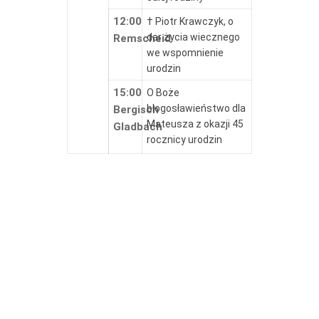
12:00
† Piotr Krawczyk, o
dar życia wiecznego
Remscheid
we wspomnienie
urodzin
15:00
O Boże
błogosławieństwo dla
Bergisch
Mateusza z okazji 45
Gladbach
rocznicy urodzin