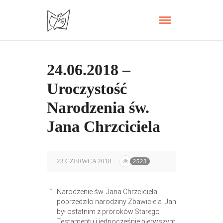
24.06.2018 –
Uroczystość
Narodzenia św.
Jana Chrzciciela
23 CZERWCA 2018
2523
Narodzenie św. Jana Chrzciciela
poprzedziło narodziny Zbawiciela. Jan
był ostatnim z proroków Starego
Testamentu i jednocześnie pierwszym