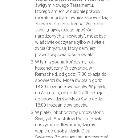
świętym Nowego Testamentu,
którego śmierć w obronie prawdy i
moralności była również zapowiedzią
zbawczej śmierci Jezusa. Wielkość
Jana, „największego spośród
narodzonych z niewiasty”, może być
właściwie odczytana tylko w świetle
życia Chrystusa, który sam jest
prawdziwą światłością świata.
W tym tygodniu kończymy rok
katechetyczny. W czwartek, w
Remscheid, od godz.17:30 okazja do
spowiedzi św. Msza święta o godz.
18:30 i rozdanie świadectw. W piątek,
na Alkenrath, od godz. 17:00 okazja
do spowiedzi św. Msza św. o godz.
18:00 i rozdanie świadectw.
W piątek, obchodzimy uroczystość
Świętych Apostołów Piotra i Pawła,
naszymi modlitwami będziemy
wspierać osobę i dzieła Ojca
Świętego. Ze względu na uroczystość