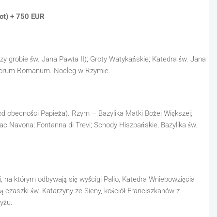
ot) + 750 EUR
rzy grobie św. Jana Pawła II); Groty Watykańskie; Katedra św. Jana
 Forum Romanum. Nocleg w Rzymie.
od obecności Papieża). Rzym – Bazylika Matki Bożej Większej;
c Navona; Fontanna di Trevi; Schody Hiszpańskie, Bazylika św.
 na którym odbywają się wyścigi Palio, Katedra Wniebowzięcia
ią czaszki św. Katarzyny ze Sieny, kościół Franciszkanów z
yżu.