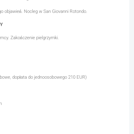
go objawień. Nocleg w San Giovanni Rotondo.
MCY
emcy. Zakończenie pielgrzymki.
owe, dopłata do jednoosobowego 210 EUR)
m