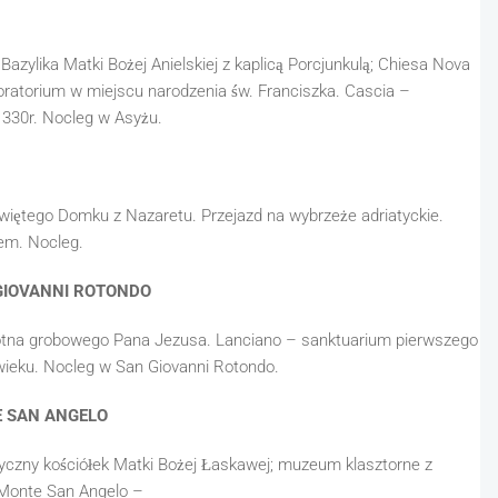
 Bazylika Matki Bożej Anielskiej z kaplicą Porcjunkulą; Chiesa Nova
oratorium w miejscu narodzenia św. Franciszka. Cascia –
1330r. Nocleg w Asyżu.
Świętego Domku z Nazaretu. Przejazd na wybrzeże adriatyckie.
em. Nocleg.
 GIOVANNI ROTONDO
łótna grobowego Pana Jezusa. Lanciano – sanktuarium pierwszego
 wieku. Nocleg w San Giovanni Rotondo.
E SAN ANGELO
tyczny kościółek Matki Bożej Łaskawej; muzeum klasztorne z
 Monte San Angelo –