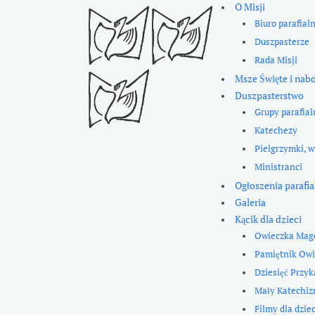
O Misji
Biuro parafial
Duszpasterze
Rada Misji
Msze Święte i nab
Duszpasterstwo
Grupy parafial
Katechezy
Pielgrzymki, w
Ministranci
Ogłoszenia parafia
Galeria
Kącik dla dzieci
Owieczka Mag
Pamiętnik Owi
Dziesięć Przy
Mały Katechi
Filmy dla dziec