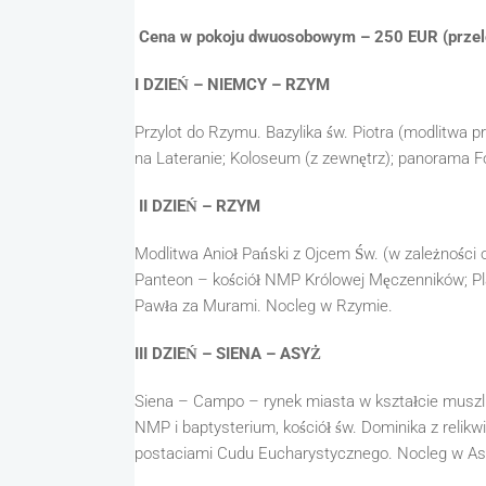
Cena w pokoju dwuosobowym – 250 EUR (przel
I DZIEŃ – NIEMCY – RZYM
Przylot do Rzymu. Bazylika św. Piotra (modlitwa p
na Lateranie; Koloseum (z zewnętrz); panorama
II DZIEŃ – RZYM
Modlitwa Anioł Pański z Ojcem Św. (w zależności 
Panteon – kościół NMP Królowej Męczenników; Pla
Pawła za Murami. Nocleg w Rzymie.
III DZIEŃ – SIENA – ASYŻ
Siena – Campo – rynek miasta w kształcie muszli,
NMP i baptysterium, kościół św. Dominika z relikw
postaciami Cudu Eucharystycznego. Nocleg w As