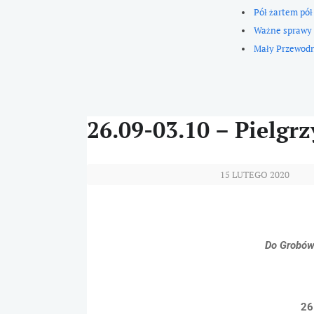
Pół żartem pół
Ważne sprawy
Mały Przewod
26.09-03.10 – Pielg
15 LUTEGO 2020
Do Grobów 
26