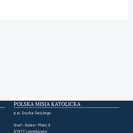
POLSKA MISJA KATOLICKA
p.w. Ducha Świętego
Graf–Galen–Platz 3
51377 Leverkusen