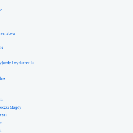
ne
ożeństwa
ne
yjazdy i wydarzenia
lne
da
eczki Magdy
kazań
zm
i