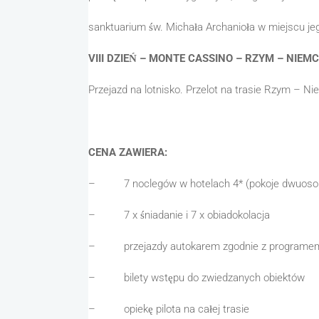
sanktuarium św. Michała Archanioła w miejscu je
VIII DZIEŃ – MONTE CASSINO – RZYM – NIE
Przejazd na lotnisko. Przelot na trasie Rzym – Ni
CENA ZAWIERA:
– 7 noclegów w hotelach 4* (pokoje dwuosob
– 7 x śniadanie i 7 x obiadokolacja
– przejazdy autokarem zgodnie z programe
– bilety wstępu do zwiedzanych obiektów
– opiekę pilota na całej trasie