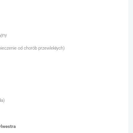
jny
czenie od chorób przewlekłych)
da)
ylwestra