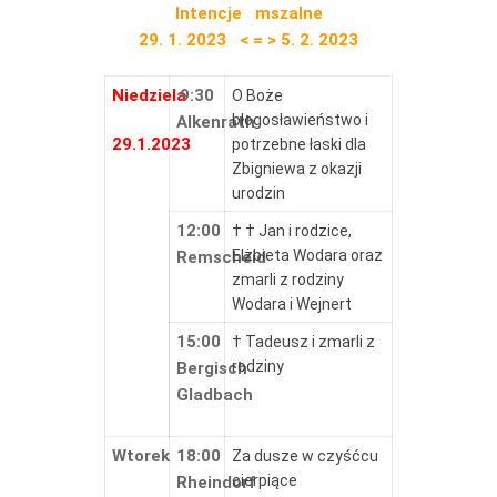
Intencje mszalne
29. 1. 2023 < = > 5. 2. 2023
Niedziela
9:30
O Boże
błogosławieństwo i
Alkenrath
29.1.2023
potrzebne łaski dla
Zbigniewa z okazji
urodzin
12:00
† † Jan i rodzice,
Elżbieta Wodara oraz
Remscheid
zmarli z rodziny
Wodara i Wejnert
15:00
† Tadeusz i zmarli z
rodziny
Bergisch
Gladbach
Wtorek
18:00
Za dusze w czyśćcu
cierpiące
Rheindorf