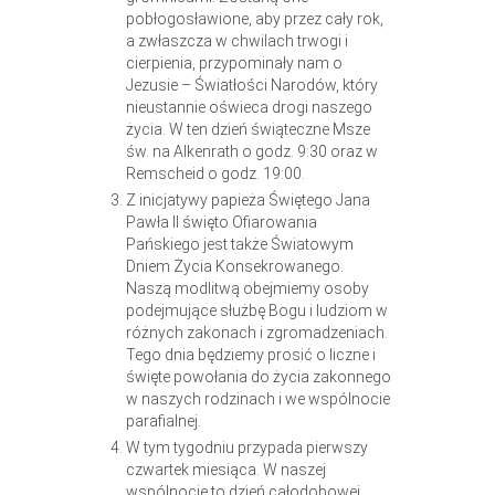
pobłogosławione, aby przez cały rok,
a zwłaszcza w chwilach trwogi i
cierpienia, przypominały nam o
Jezusie – Światłości Narodów, który
nieustannie oświeca drogi naszego
życia. W ten dzień świąteczne Msze
św. na Alkenrath o godz. 9:30 oraz w
Remscheid o godz. 19:00.
Z inicjatywy papieża Świętego Jana
Pawła II święto Ofiarowania
Pańskiego jest także Światowym
Dniem Życia Konsekrowanego.
Naszą modlitwą obejmiemy osoby
podejmujące służbę Bogu i ludziom w
różnych zakonach i zgromadzeniach.
Tego dnia będziemy prosić o liczne i
święte powołania do życia zakonnego
w naszych rodzinach i we wspólnocie
parafialnej.
W tym tygodniu przypada pierwszy
czwartek miesiąca. W naszej
wspólnocie to dzień całodobowej