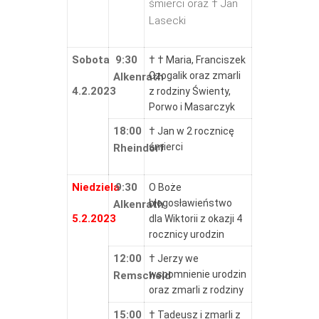
śmierci oraz † Jan
Lasecki
Sobota
9:30
† † Maria, Franciszek
Czogalik oraz zmarli
Alkenrath
4.2.2023
z rodziny Świenty,
Porwo i Masarczyk
18:00
† Jan w 2 rocznicę
śmierci
Rheindorf
Niedziela
9:30
O Boże
błogosławieństwo
Alkenrath
5.2.2023
dla Wiktorii z okazji 4
rocznicy urodzin
12:00
† Jerzy we
wspomnienie urodzin
Remscheid
oraz zmarli z rodziny
15:00
† Tadeusz i zmarli z