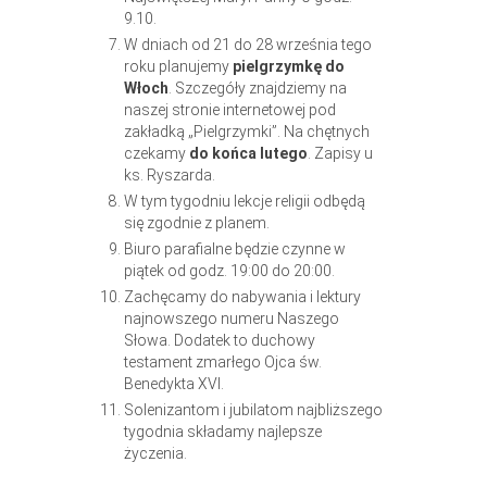
9.10.
W dniach od 21 do 28 września tego
roku planujemy
pielgrzymkę do
Włoch
. Szczegóły znajdziemy na
naszej stronie internetowej pod
zakładką „Pielgrzymki”. Na chętnych
czekamy
do końca lutego
. Zapisy u
ks. Ryszarda.
W tym tygodniu lekcje religii odbędą
się zgodnie z planem.
Biuro parafialne będzie czynne w
piątek od godz. 19:00 do 20:00.
Zachęcamy do nabywania i lektury
najnowszego numeru Naszego
Słowa. Dodatek to duchowy
testament zmarłego Ojca św.
Benedykta XVI.
Solenizantom i jubilatom najbliższego
tygodnia składamy najlepsze
życzenia.