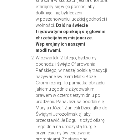
straszna w skutkach jest ta choroba.
Starajmy się więc pomóc, aby
dotknięci nią byli leczeni
w poszanowaniu ludzkiej godności i
wolności.
Dziś na świecie
trędowatymi opiekują się głównie
chrześcijańscy misjonarze.
Wspierajmy ich naszymi
modlitwami.
W czwartek, 2 lutego, będziemy
obchodzili święto Ofiarowania
Pańskiego, w naszej polskiej tradycji
nazywane świętem Matki Bożej
Gromnicznej. To pamiątka obrzędu,
jakiemu zgodnie z żydowskim
prawem w czterdziestym dniu po
urodzeniu Pana Jezusa poddali się
Maryja i Józef. Zanieśli Dzieciątko do
Świątyni Jerozolimskiej, aby
przedstawić Je Bogu i złożyć ofiarę.
Tego dnia na uroczystą liturgię
przyniesiemy świece zwane
gromnicami. Zostaną one