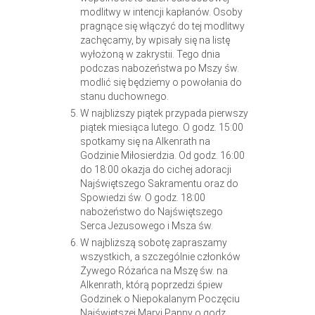
modlitwy w intencji kapłanów. Osoby
pragnące się włączyć do tej modlitwy
zachęcamy, by wpisały się na listę
wyłożoną w zakrystii. Tego dnia
podczas nabożeństwa po Mszy św.
modlić się będziemy o powołania do
stanu duchownego.
W najbliższy piątek przypada pierwszy
piątek miesiąca lutego. O godz. 15:00
spotkamy się na Alkenrath na
Godzinie Miłosierdzia. Od godz. 16:00
do 18:00 okazja do cichej adoracji
Najświętszego Sakramentu oraz do
Spowiedzi św. O godz. 18:00
nabożeństwo do Najświętszego
Serca Jezusowego i Msza św.
W najbliższą sobotę zapraszamy
wszystkich, a szczególnie członków
Żywego Różańca na Mszę św. na
Alkenrath, którą poprzedzi śpiew
Godzinek o Niepokalanym Poczęciu
Najświętszej Maryi Panny o godz.