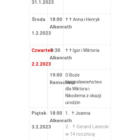
31.1.2023
Środa
18:00
† † Anna i Henryk
Alkenrath
1.2.2023
Czwartek
9:30
† † Igor i Wiktoria
Alkenrath
2.2.2023
19:00
O Boże
błogosławieństwo
Remscheid
dla Wiktora i
Nikodema z okazji
urodzin
Piątek
18:00
1. † Joanna
Alkenrath
2. † Gerard Lasecki
3.2.2023
w 14 rocznicę