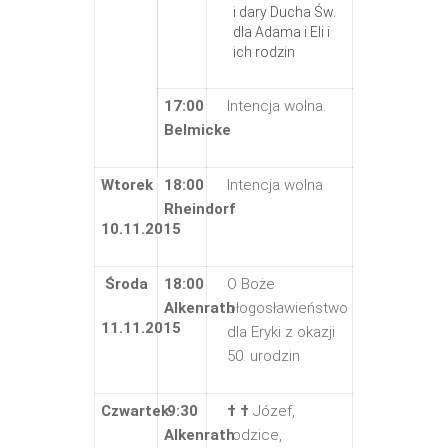
i dary Ducha Św.
dla Adama i Eli i
ich rodzin
17:00
Intencja wolna.
Belmicke
Wtorek
18:00
Intencja wolna
Rheindorf
10.11.2015
Środa
18:00
O Boże
Alkenrath
błogosławieństwo
11.11.2015
dla Eryki z okazji
50. urodzin
Czwartek
9:30
† †
Józef,
Alkenrath
rodzice,