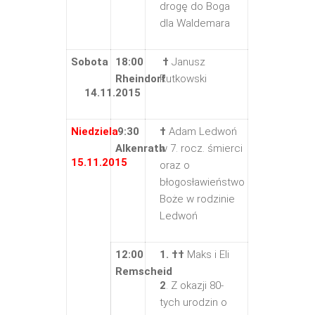
drogę do Boga
dla Waldemara
Sobota
18:00
†
Janusz
Rheindorf
Rutkowski
14.11.2015
Niedziela
9:30
†
Adam Ledwoń
Alkenrath
w 7. rocz. śmierci
15.11.2015
oraz o
błogosławieństwo
Boże w rodzinie
Ledwoń
12:00
1. ††
Maks i Eli
Remscheid
2
. Z okazji 80-
tych urodzin o