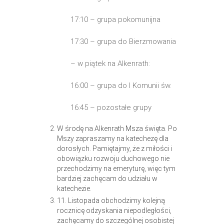
17:10 – grupa pokomunijna
17:30 – grupa do Bierzmowania
– w piątek na Alkenrath:
16:00 – grupa do I Komunii św.
16:45 – pozostałe grupy
W środę na Alkenrath Msza święta. Po
Mszy zapraszamy na katechezę dla
dorosłych. Pamiętajmy, że z miłości i
obowiązku rozwoju duchowego nie
przechodzimy na emeryturę, więc tym
bardziej zachęcam do udziału w
katechezie.
11. Listopada obchodzimy kolejną
rocznicę odzyskania niepodległości,
zachęcamy do szczególnej osobistej