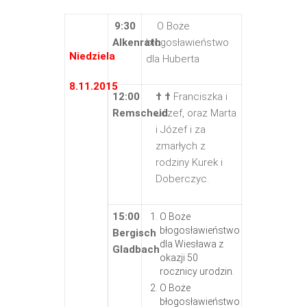
9:30
O Boże
Alkenrath
błogosławieństwo
Niedziela
dla Huberta
8.11.2015
12:00
† †
Franciszka i
Remscheid
Józef, oraz Marta
i Józef i za
zmarłych z
rodziny Kurek i
Doberczyc.
15:00
O Boże
błogosławieństwo
Bergisch
dla Wiesława z
Gladbach
okazji 50
rocznicy urodzin.
O Boże
błogosławieństwo