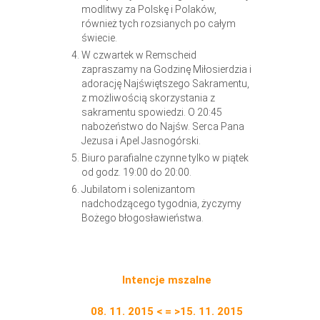
modlitwy za Polskę i Polaków,
również tych rozsianych po całym
świecie.
W czwartek w Remscheid
zapraszamy na Godzinę Miłosierdzia i
adorację Najświętszego Sakramentu,
z możliwością skorzystania z
sakramentu spowiedzi. O 20:45
nabożeństwo do Najśw. Serca Pana
Jezusa i Apel Jasnogórski.
Biuro parafialne czynne tylko w piątek
od godz. 19:00 do 20:00.
Jubilatom i solenizantom
nadchodzącego tygodnia, życzymy
Bożego błogosławieństwa.
Intencje mszalne
08. 11. 2015 < = >15. 11. 2015