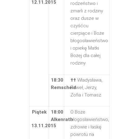
12.11.2015
rodzeństwo i
zmarli z rodziny
oraz dusze w
czyśćcu
cierpiące i Boże
błogosławieństwo
i opiekę Matki
Bożej dla całej
rodziny
18:30
††
Władysława,
Remscheid
Paweł, Jerzy,
Zofia i Tomasz
Piątek
18:00
O Boże
Alkenrath
błogosławieństwo,
13.11.2015
zdrowie i łaskę
powrotu na