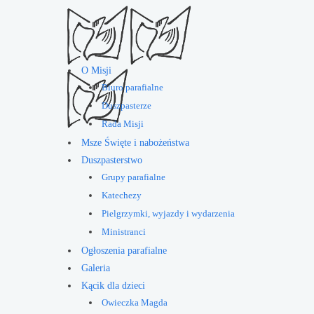
O Misji
Biuro parafialne
Duszpasterze
Rada Misji
Msze Święte i nabożeństwa
Duszpasterstwo
Grupy parafialne
Katechezy
Pielgrzymki, wyjazdy i wydarzenia
Ministranci
Ogłoszenia parafialne
Galeria
Kącik dla dzieci
Owieczka Magda