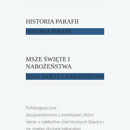
HISTORIA PARAFII
HISTORIA PARAFII
MSZE ŚWIĘTE I
NABOŻEŃSTWA
MSZE ŚWIĘTE I NABOŻEŃSTWA
Polskojęzyczne
duszpasterstwo
Leverkusen
, które
słynie z zakładów che­mi­cznych Bayera i
ze znanej drużyny piłkarskiej,