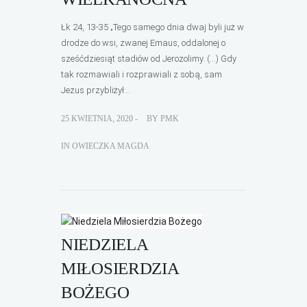
Łk 24, 13-35 „Tego samego dnia dwaj byli już w
drodze do wsi, zwanej Emaus, oddalonej o
sześćdziesiąt stadiów od Jerozolimy. (…) Gdy
tak rozmawiali i rozprawiali z sobą, sam
Jezus przybliżył...
25 KWIETNIA, 2020 -
BY
PMK
IN
OWIECZKA MAGDA
NIEDZIELA
MIŁOSIERDZIA
BOŻEGO