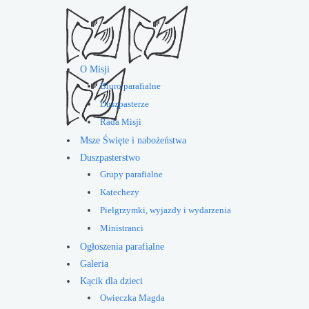
O Misji
Biuro parafialne
Duszpasterze
Rada Misji
Msze Święte i nabożeństwa
Duszpasterstwo
Grupy parafialne
Katechezy
Pielgrzymki, wyjazdy i wydarzenia
Ministranci
Ogłoszenia parafialne
Galeria
Kącik dla dzieci
Owieczka Magda