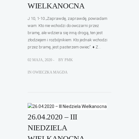
WIELKANOCNA
J 10, 1-10 „Zaprawdę, zaprawdę, powiadam
wam: Kto nie wchodzi do owczarni przez
bramę, ale wdziera się inną drogą, ten jest
złodziejem i rozbójnikiem. Kto jednak wchodzi
przez bramę, jest pasterzem owiec”. ♦ Z...
02 MAJA, 2020 -
BY
PMK
IN
OWIECZKA MAGDA
26.04.2020 – III
NIEDZIELA
WIELKANOCNA