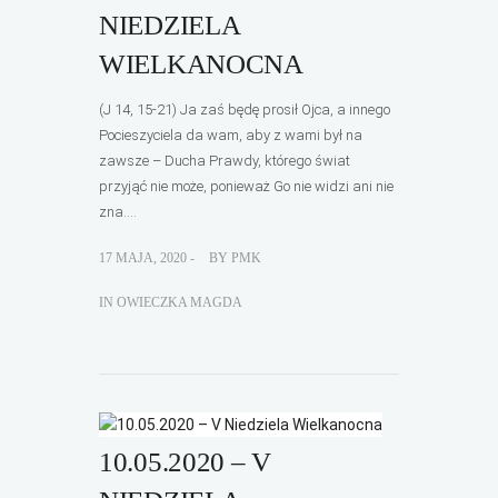
NIEDZIELA
WIELKANOCNA
(J 14, 15-21) Ja zaś będę prosił Ojca, a innego
Pocieszyciela da wam, aby z wami był na
zawsze – Ducha Prawdy, którego świat
przyjąć nie może, ponieważ Go nie widzi ani nie
zna....
17 MAJA, 2020 -
BY
PMK
IN
OWIECZKA MAGDA
10.05.2020 – V