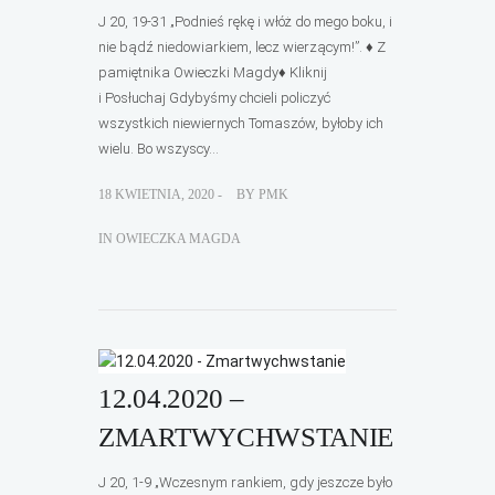
J 20, 19-31 „Podnieś rękę i włóż do mego boku, i
nie bądź niedowiarkiem, lecz wierzącym!”. ♦ Z
pamiętnika Owieczki Magdy♦ Kliknij
i Posłuchaj Gdybyśmy chcieli policzyć
wszystkich niewiernych Tomaszów, byłoby ich
wielu. Bo wszyscy...
18 KWIETNIA, 2020 -
BY
PMK
IN
OWIECZKA MAGDA
12.04.2020 –
ZMARTWYCHWSTANIE
J 20, 1-9 „Wczesnym rankiem, gdy jeszcze było