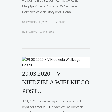
wsiadł na nie”. ♦ Z pamiętnika Owieczki
Magdy♦ Kliknij i Posłuchaj W Niedzielę
Palmową osiołek, który wiózł Pana...
04 KWIETNIA, 2020 -
BY
PMK
IN
OWIECZKA MAGDA
29.03.2020 – V
NIEDZIELA WIELKIEGO
POSTU
J 11, 1-45 „Łazarzu, wyjdź na zewnątrz! I
wyszedł zmarły”. ♦ Z pamiętnika Owieczki