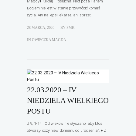
Magdy♦ Kliknij i Posłuchaj Nikt poza Panem
Bogiem nie jest w stanie przywrócić komuś
życia. Ani najlepsi lekarze, ani sprzęt...
28 MARCA, 2020 -
BY
PMK
IN
OWIECZKA MAGDA
22.03.2020 – IV
NIEDZIELA WIELKIEGO
POSTU
J 9, 1-14 „Od wieków nie słyszano, aby ktoś
otworzył oczy niewidomemu od urodzenia”. ♦ Z