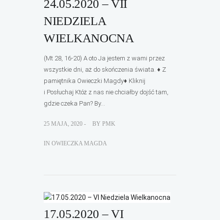
24.05.2020 – VII
NIEDZIELA
WIELKANOCNA
(Mt 28, 16-20) A oto Ja jestem z wami przez
wszystkie dni, aż do skończenia świata. ♦ Z
pamiętnika Owieczki Magdy♦ Kliknij
i Posłuchaj Któż z nas nie chciałby dojść tam,
gdzie czeka Pan? By...
25 MAJA, 2020 -
BY
PMK
IN
OWIECZKA MAGDA
17.05.2020 – VI