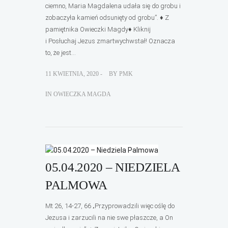
ciemno, Maria Magdalena udała się do grobu i
zobaczyła kamień odsunięty od grobu”. ♦ Z
pamiętnika Owieczki Magdy♦ Kliknij
i Posłuchaj Jezus zmartwychwstał! Oznacza
to, że jest...
11 KWIETNIA, 2020 -
BY
PMK
IN
OWIECZKA MAGDA
05.04.2020 – NIEDZIELA
PALMOWA
Mt 26, 14-27, 66 „Przyprowadzili więc oślę do
Jezusa i zarzucili na nie swe płaszcze, a On