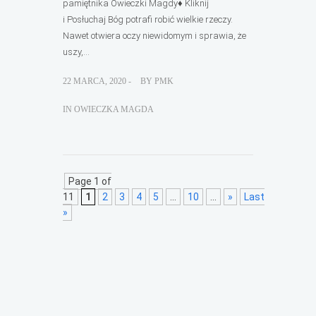
pamiętnika Owieczki Magdy♦ Kliknij
i Posłuchaj Bóg potrafi robić wielkie rzeczy.
Nawet otwiera oczy niewidomym i sprawia, że
uszy,...
22 MARCA, 2020 -
BY
PMK
IN
OWIECZKA MAGDA
Page 1 of
11
1
2
3
4
5
...
10
...
»
Last
»