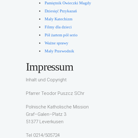
Pamiętnik Owieczki Magdy
Dziesięć Przykazań
Mały Katechizm
Filmy dla dzieci
Pół żartem pół serio
Ważne sprawy
Mały Przewodnik
Impressum
Inhalt und Copyright
Pfarrer Teodor Puszcz SChr
Polnische Katholische Mission
Graf–Galen–Platz 3
51377 Leverkusen
Tel 0214/505724