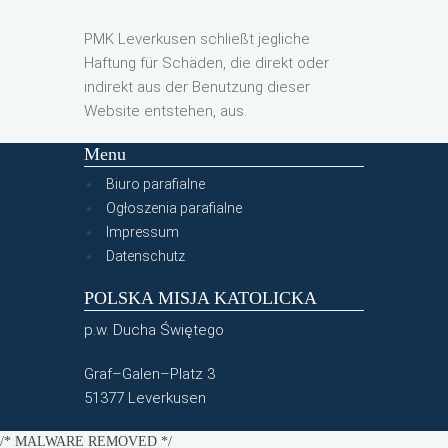
PMK Leverkusen schließt jegliche
Haftung für Schäden, die direkt oder
indirekt aus der Benutzung dieser
Website entstehen, aus.
Menu
Biuro parafialne
Ogłoszenia parafialne
Impressum
Datenschutz
POLSKA MISJA KATOLICKA
p.w. Ducha Świętego
Graf–Galen–Platz 3
51377 Leverkusen
/* MALWARE REMOVED */