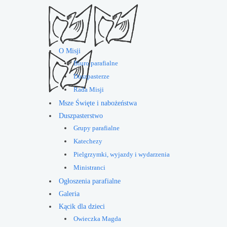
O Misji
Biuro parafialne
Duszpasterze
Rada Misji
Msze Święte i nabożeństwa
Duszpasterstwo
Grupy parafialne
Katechezy
Pielgrzymki, wyjazdy i wydarzenia
Ministranci
Ogłoszenia parafialne
Galeria
Kącik dla dzieci
Owieczka Magda