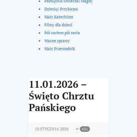
Pamiętnik Owieczki Magdy
Dziesięć Przykazań
Mały Katechizm
Filmy dla dzieci
Pół żartem pół serio
Ważne sprawy
Mały Przewodnik
11.01.2026 –
Święto Chrztu
Pańskiego
10 STYCZNIA 2026
492