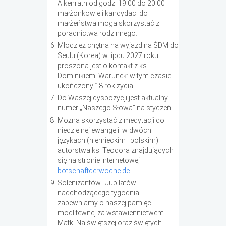
Alkenrath od godz. 19:00 do 20:00
małżonkowie i kandydaci do
małżeństwa mogą skorzystać z
poradnictwa rodzinnego.
Młodzież chętna na wyjazd na ŚDM do
Seulu (Korea) w lipcu 2027 roku
proszona jest o kontakt z ks.
Dominikiem. Warunek: w tym czasie
ukończony 18 rok życia.
Do Waszej dyspozycji jest aktualny
numer „Naszego Słowa” na styczeń.
Można skorzystać z medytacji do
niedzielnej ewangelii w dwóch
językach (niemieckim i polskim)
autorstwa ks. Teodora znajdujących
się na stronie internetowej
botschaftderwoche.de
.
Solenizantów i Jubilatów
nadchodzącego tygodnia
zapewniamy o naszej pamięci
modlitewnej za wstawiennictwem
Matki Najświętszej oraz świętych i