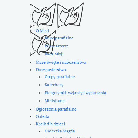
O Misji
Biuro parafialne
Duszpasterze
Rada Misji
Msze Święte i nabożeństwa
Duszpasterstwo
Grupy parafialne
Katechezy
Pielgrzymki, wyjazdy i wydarzenia
Ministranci
Ogłoszenia parafialne
Galeria
Kącik dla dzieci
Owieczka Magda