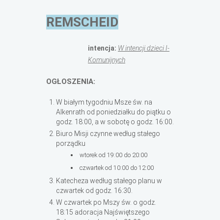
REMSCHEID
intencja:
W intencji dzieci I-
Komunijnych
OGŁOSZENIA:
W białym tygodniu Msze św. na
Alkenrath od poniedziałku do piątku o
godz. 18:00, a w sobotę o godz. 16:00.
Biuro Misji czynne według stałego
porządku
wtorek od 19:00 do 20:00
czwartek od 10:00 do 12:00
Katecheza według stałego planu w
czwartek od godz. 16:30.
W czwartek po Mszy św. o godz.
18:15 adoracja Najświętszego