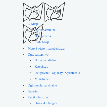
O Misji
Biuro parafialne
Duszpasterze
Rada Misji
Msze Święte i nabożeństwa
Duszpasterstwo
Grupy parafialne
Katechezy
Pielgrzymki, wyjazdy i wydarzenia
Ministranci
Ogłoszenia parafialne
Galeria
Kącik dla dzieci
Owieczka Magda