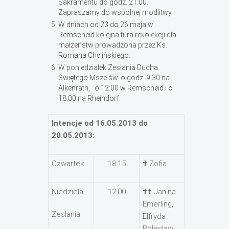
Sakramentu do godz. 21:00.
Zapraszamy do wspólnej modlitwy.
W dniach od 23 do 26 maja w
Remscheid kolejna tura rekolekcji dla
małżeństw prowadzona przez Ks.
Romana Chylińskiego.
W poniedziałek Zesłania Ducha
Świętego Msze św. o godz. 9:30 na
Alkenrath, o 12:00 w Remscheid i o
18:00 na Rheindorf.
Intencje od 16.05.2013 do
20.05.2013:
Czwartek
18:15
†
Zofia
Niedziela
12:00
††
Janina
Emerling,
Zesłania
Elfryda
Bolesław