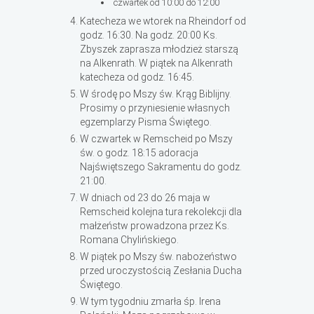
czwartek od 10:00 do 12:00
Katecheza we wtorek na Rheindorf od
godz. 16:30. Na godz. 20:00 Ks.
Zbyszek zaprasza młodzież starszą
na Alkenrath. W piątek na Alkenrath
katecheza od godz. 16:45.
W środę po Mszy św. Krąg Biblijny.
Prosimy o przyniesienie własnych
egzemplarzy Pisma Świętego.
W czwartek w Remscheid po Mszy
św. o godz. 18:15 adoracja
Najświętszego Sakramentu do godz.
21:00.
W dniach od 23 do 26 maja w
Remscheid kolejna tura rekolekcji dla
małżeństw prowadzona przez Ks.
Romana Chylińskiego.
W piątek po Mszy św. nabożeństwo
przed uroczystością Zesłania Ducha
Świętego.
W tym tygodniu zmarła śp. Irena