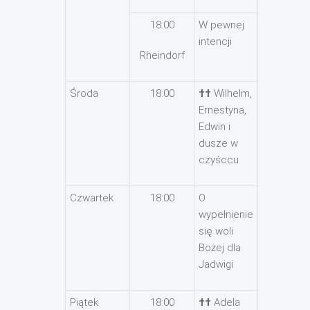
18:00
W pewnej
intencji
Rheindorf
Środa
18:00
††
Wilhelm,
Ernestyna,
Edwin i
dusze w
czyśccu
Czwartek
18:00
O
wypełnienie
się woli
Bożej dla
Jadwigi
Piątek
18:00
††
Adela