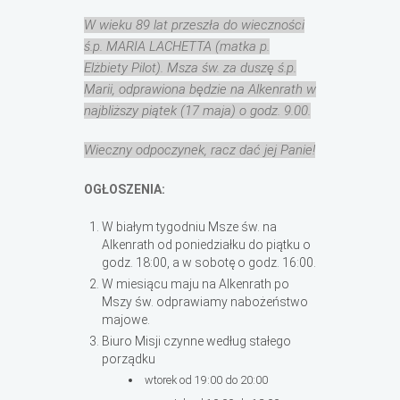
W wieku 89 lat przeszła do wieczności
ś.p. MARIA LACHETTA (matka p.
Elżbiety Pilot). Msza św. za duszę ś.p.
Marii, odprawiona będzie na Alkenrath w
najbliższy piątek (17 maja) o godz. 9.00.
Wieczny odpoczynek, racz dać jej Panie!
OGŁOSZENIA:
W białym tygodniu Msze św. na
Alkenrath od poniedziałku do piątku o
godz. 18:00, a w sobotę o godz. 16:00.
W miesiącu maju na Alkenrath po
Mszy św. odprawiamy nabożeństwo
majowe.
Biuro Misji czynne według stałego
porządku
wtorek od 19:00 do 20:00