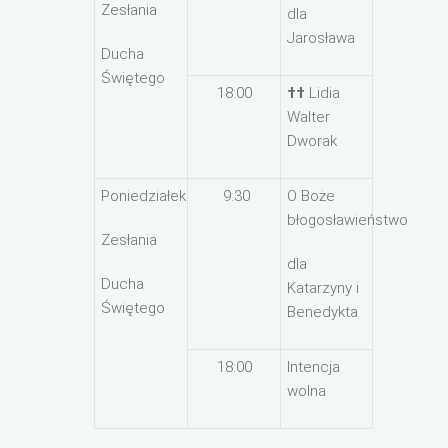
Zesłania
dla
Jarosława
Ducha
Świętego
18:00
††
Lidia
Walter
Dworak
Poniedziałek
9:30
O Boże
błogosławieństwo
Zesłania
dla
Ducha
Katarzyny i
Świętego
Benedykta
18:00
Intencja
wolna