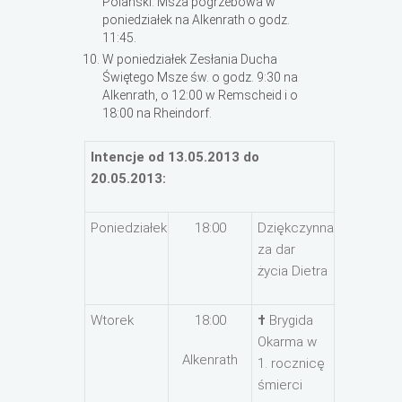
Polański. Msza pogrzebowa w
poniedziałek na Alkenrath o godz.
11:45.
W poniedziałek Zesłania Ducha
Świętego Msze św. o godz. 9:30 na
Alkenrath, o 12:00 w Remscheid i o
18:00 na Rheindorf.
Intencje od 13.05.2013 do
20.05.2013:
Poniedziałek
18:00
Dziękczynna
za dar
życia Dietra
Wtorek
18:00
†
Brygida
Okarma w
Alkenrath
1. rocznicę
śmierci