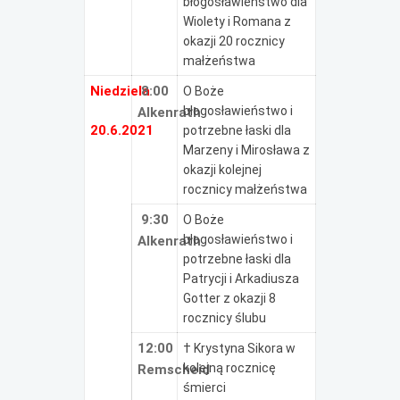
błogosławieństwo dla
Wiolety i Romana z
okazji 20 rocznicy
małżeństwa
Niedziela
8:00
O Boże
błogosławieństwo i
Alkenrath
20.6.2021
potrzebne łaski dla
Marzeny i Mirosława z
okazji kolejnej
rocznicy małżeństwa
9:30
O Boże
błogosławieństwo i
Alkenrath
potrzebne łaski dla
Patrycji i Arkadiusza
Gotter z okazji 8
rocznicy ślubu
12:00
† Krystyna Sikora w
kolejną rocznicę
Remscheid
śmierci