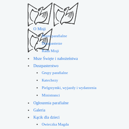
O Misji
Biuro parafialne
Duszpasterze
Rada Misji
Msze Święte i nabożeństwa
Duszpasterstwo
Grupy parafialne
Katechezy
Pielgrzymki, wyjazdy i wydarzenia
Ministranci
Ogłoszenia parafialne
Galeria
Kącik dla dzieci
Owieczka Magda