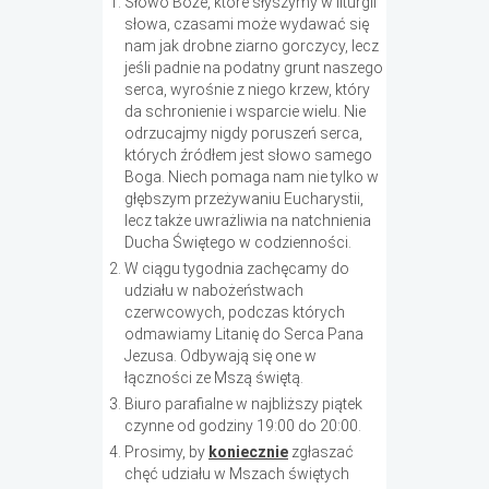
Słowo Boże, które słyszymy w liturgii
słowa, czasami może wydawać się
nam jak drobne ziarno gorczycy, lecz
jeśli padnie na podatny grunt naszego
serca, wyrośnie z niego krzew, który
da schronienie i wsparcie wielu. Nie
odrzucajmy nigdy poruszeń serca,
których źródłem jest słowo samego
Boga. Niech pomaga nam nie tylko w
głębszym przeżywaniu Eucharystii,
lecz także uwrażliwia na natchnienia
Ducha Świętego w codzienności.
W ciągu tygodnia zachęcamy do
udziału w nabożeństwach
czerwcowych, podczas których
odmawiamy Litanię do Serca Pana
Jezusa. Odbywają się one w
łączności ze Mszą świętą.
Biuro parafialne w najbliższy piątek
czynne od godziny 19:00 do 20:00.
Prosimy, by
koniecznie
zgłaszać
chęć udziału w Mszach świętych