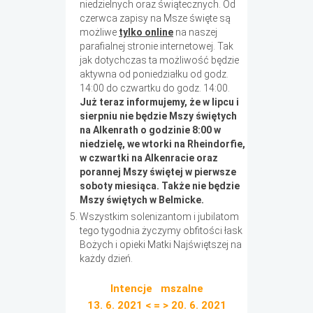
niedzielnych oraz świątecznych. Od
czerwca zapisy na Msze święte są
możliwe
tylko online
na naszej
parafialnej stronie internetowej. Tak
jak dotychczas ta możliwość będzie
aktywna od poniedziałku od godz.
14:00 do czwartku do godz. 14:00.
Już teraz informujemy, że w lipcu i
sierpniu nie będzie Mszy świętych
na Alkenrath o godzinie 8:00 w
niedzielę, we wtorki na Rheindorfie,
w czwartki na Alkenracie oraz
porannej Mszy świętej w pierwsze
soboty miesiąca. Także nie będzie
Mszy świętych w Belmicke.
Wszystkim solenizantom i jubilatom
tego tygodnia życzymy obfitości łask
Bożych i opieki Matki Najświętszej na
każdy dzień.
Intencje mszalne
13. 6. 2021 < = > 20. 6. 2021