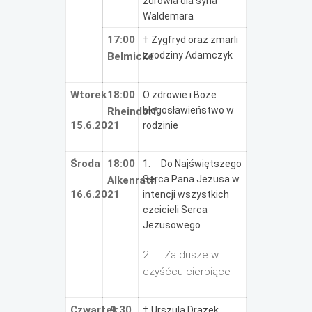
zdrowia dla syna
Waldemara
17:00
† Zygfryd oraz zmarli
z rodziny Adamczyk
Belmicke
Wtorek
18:00
O zdrowie i Boże
błogosławieństwo w
Rheindorf
15.6.2021
rodzinie
Środa
18:00
1. Do Najświętszego
Serca Pana Jezusa w
Alkenrath
16.6.2021
intencji wszystkich
czcicieli Serca
Jezusowego
2. Za dusze w
czyśćcu cierpiące
Czwartek
9:30
† Urszula Drążek