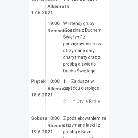
Alkenrath
17.6.2021
19:00
W intencji grupy
„Godzina z Duchem
Remscheid
Świętym” z
podziękowaniem za
otrzymane dary i
charyzmaty oraz z
prośbą o światło
Ducha Świętego
Piątek
18:00
1. Za dusze w
czyśćcu cierpiące
Alkenrath
18.6.2021
2. † Otylia Rinke
Sobota
18:00
Z podziękowaniem za
otrzymane łaski i z
Rheindorf
19.6.2021
prośbą o Boże