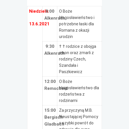
Niedziela
8:00
O Boże
błogosławieństwo i
Alkenrath
13.6.2021
potrzebne łaski dla
Romana z okazji
urodzin
9:30
† † rodzice z obojga
stron oraz zmarli z
Alkenrath
rodziny Czech,
Szandała i
Paszkiewicz
12:00
O Boże
błogosławieństwo dla
Remscheid
rodzeństwa z
rodzinami
15:00
Za przyczyną M.B.
Nieustającej Pomocy
Bergisch
o szybki powrót do
Gladbach