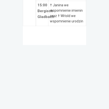
15:00
† Janina we
wspomnienie imienin
Bergisch
oraz † Witold we
Gladbach
wspomnienie urodzin