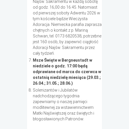
Najśw. Sakramentu w każdą sobotę
od godz. 16;00 do 16:45. Natomiast
od pierwszej soboty Adwentu 2026 w
tym kościele będzie Wieczysta
Adoracja. Niemiecka parafia zaprasza
chętnych o kontakt z p. Mariną
Schwan, tel. 0173 6820538; potrzebne
jest 160 osób, by zapewnić ciągłość
Adoracji Najśw. Sakramentu przez
cały tydzień.
Msze Święte w Bergneustadt w
niedziele o godz. 17:00 będą
odprawiane od marca do czerwca w
ostatnią niedzielę miesiąca (29.03.;
26.04.; 31.05.; 28.06.)
.
Solenizantów i Jubilatów
nadchodzącego tygodnia
zapewniamy o naszej pamięci
modlitewnej za wstawiennictwem
Matki Najświętszej oraz świętych i
błogosławionych Patronów.