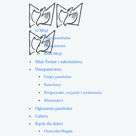
O Misji
Biuro parafialne
Duszpasterze
Rada Misji
Msze Święte i nabożeństwa
Duszpasterstwo
Grupy parafialne
Katechezy
Pielgrzymki, wyjazdy i wydarzenia
Ministranci
Ogłoszenia parafialne
Galeria
Kącik dla dzieci
Owieczka Magda