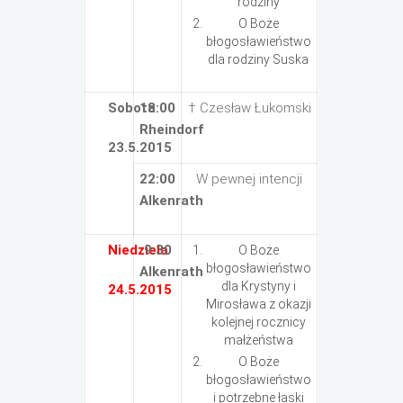
rodziny
O Boże
błogosławieństwo
dla rodziny Suska
Sobota
18:00
† Czesław Łukomski
Rheindorf
23.5.2015
22:00
W pewnej intencji
Alkenrath
Niedziela
9:30
O Boże
błogosławieństwo
Alkenrath
dla Krystyny i
24.5.2015
Mirosława z okazji
kolejnej rocznicy
małżeństwa
O Boże
błogosławieństwo
i potrzebne łaski