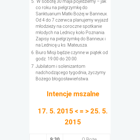
W sobotę 30 maja pojedziemy – jak
co roku na pielgrzymkę do
Sanktuarium Matki Bożej w Banneux.
Od 4 do 7 czerwca planujemy wyjazd
młodzieży na coroczne spotkanie
młodych na Lednicy koło Poznania.
Zapisy na pielgrzymkę do Banneux i
na Lednicę u ks. Mateusza.
Biuro Misji będzie czynne w piątek od
godz. 19:00 do 20:00.
Jubilatom i solenizantom
nadchodzącego tygodnia, życzymy
Bożego błogosławieństwa.
Intencje mszalne
17. 5. 2015 < = > 25. 5.
2015
9:30
O Boże