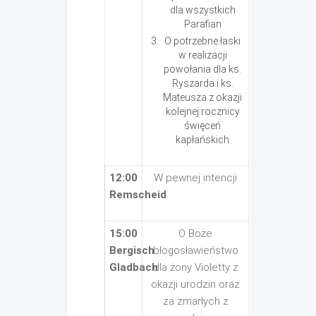
dla wszystkich
Parafian
O potrzebne łaski
w realizacji
powołania dla ks.
Ryszarda i ks.
Mateusza z okazji
kolejnej rocznicy
święceń
kapłańskich
12:00
W pewnej intencji
Remscheid
15:00
O Boże
Bergisch
błogosławieństwo
Gladbach
dla żony Violetty z
okazji urodzin oraz
za zmarłych z