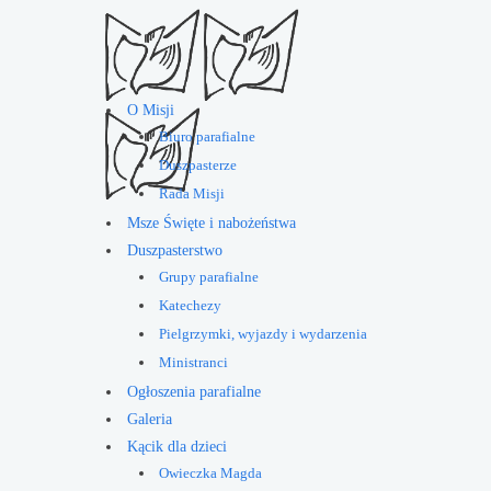
O Misji
Biuro parafialne
Duszpasterze
Rada Misji
Msze Święte i nabożeństwa
Duszpasterstwo
Grupy parafialne
Katechezy
Pielgrzymki, wyjazdy i wydarzenia
Ministranci
Ogłoszenia parafialne
Galeria
Kącik dla dzieci
Owieczka Magda