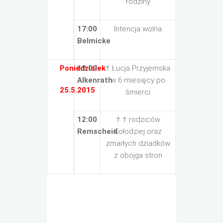
rodziny
17:00
Intencja wolna
Belmicke
Poniedziałek
12:00
† Łucja Przyjemska
Alkenrath
w 6 miesięcy po
25.5.2015
śmierci
12:00
† † rodziców
Remscheid
Kołodziej oraz
zmarłych dziadków
z obojga stron