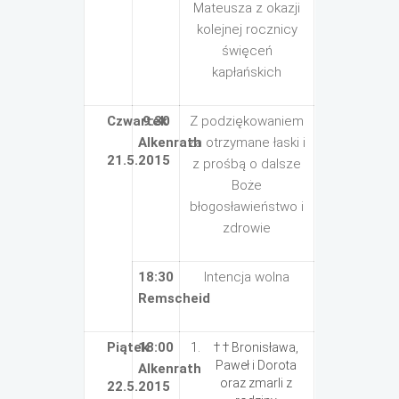
Mateusza z okazji
kolejnej rocznicy
święceń
kapłańskich
Czwartek
9:30
Z podziękowaniem
Alkenrath
za otrzymane łaski i
21.5.2015
z prośbą o dalsze
Boże
błogosławieństwo i
zdrowie
18:30
Intencja wolna
Remscheid
Piątek
18:00
† † Bronisława,
Paweł i Dorota
Alkenrath
oraz zmarli z
22.5.2015