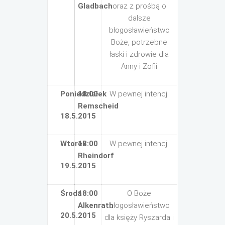
Gladbach
oraz z prośbą o
dalsze
błogosławieństwo
Boże, potrzebne
łaski i zdrowie dla
Anny i Zofii
Poniedziałek
18:00
W pewnej intencji
Remscheid
18.5.2015
Wtorek
18:00
W pewnej intencji
Rheindorf
19.5.2015
Środa
18:00
O Boże
Alkenrath
błogosławieństwo
20.5.2015
dla księży Ryszarda i