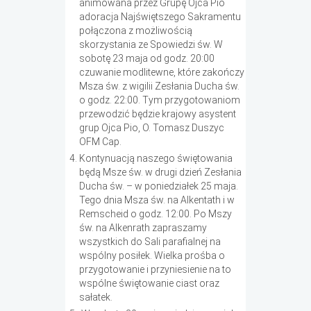
animowana przez Grupę Ojca Pio
adoracja Najświętszego Sakramentu
połączona z możliwością
skorzystania ze Spowiedzi św. W
sobotę 23 maja od godz. 20:00
czuwanie modlitewne, które zakończy
Msza św. z wigilii Zesłania Ducha św.
o godz. 22:00. Tym przygotowaniom
przewodzić będzie krajowy asystent
grup Ojca Pio, O. Tomasz Duszyc
OFM Cap.
Kontynuacją naszego świętowania
będą Msze św. w drugi dzień Zesłania
Ducha św. – w poniedziałek 25 maja.
Tego dnia Msza św. na Alkentath i w
Remscheid o godz. 12:00. Po Mszy
św. na Alkenrath zapraszamy
wszystkich do Sali parafialnej na
wspólny posiłek. Wielka prośba o
przygotowanie i przyniesienie na to
wspólne świętowanie ciast oraz
sałatek.