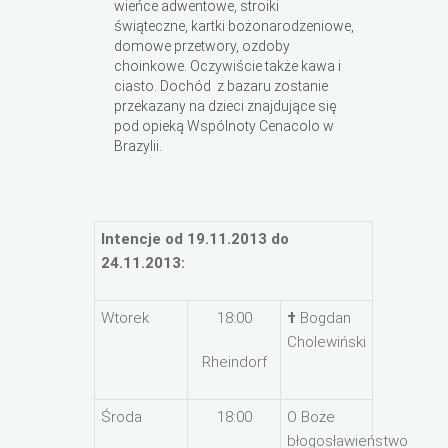
wieńce adwentowe, stroiki
świąteczne, kartki bożonarodzeniowe,
domowe przetwory, ozdoby
choinkowe. Oczywiście także kawa i
ciasto. Dochód z bazaru zostanie
przekazany na dzieci znajdujące się
pod opieką Wspólnoty Cenacolo w
Brazylii.
Intencje od 19.11.2013 do
24.11.2013:
Wtorek
18:00
†
Bogdan
Cholewiński
Rheindorf
Środa
18:00
O Boże
błogosławieństwo