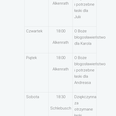
Alkenrath
i potrzebne
łaski dla
Julii
Czwartek
18:00
O Boże
błogosławieństwo
Alkenrath
dla Karola
Piątek
18:00
O Boże
błogosławieństwo
Alkenrath
i potrzebne
łaski dla
Andreasa
Sobota
18:30
Dziękczynna
za
Schlebusch
otrzymane
łaski