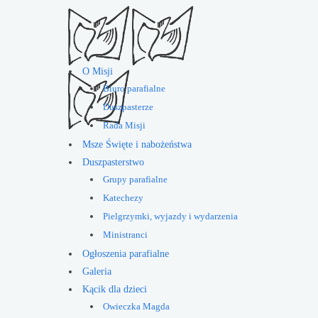
O Misji
Biuro parafialne
Duszpasterze
Rada Misji
Msze Święte i nabożeństwa
Duszpasterstwo
Grupy parafialne
Katechezy
Pielgrzymki, wyjazdy i wydarzenia
Ministranci
Ogłoszenia parafialne
Galeria
Kącik dla dzieci
Owieczka Magda