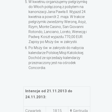
W kwietniu organizujemy pielgrzymkę
do Włoch połączoną z pobytem na
kanonizacji Jana Pawła II. Wyjazd 24.
kwietnia a powrót 2. maja. W trakcie
pielgrzymki zwiedzimy Weronę, Asyż,
Rzym, Monte Casino, San Giovanni
Rotondo, Lanciano, Loreto, Wenecję i
Padwę. Koszt wyjazdu 770,00 EUR.
Zapisy po Mszy św. w zakrystii.
Po Mszy św. w zakrystii do nabycia
kalendarze Polskiej Misji Katolickiej.
Dochód ze sprzedaży kalendarzy
przeznaczony jest na ośrodek
Concordia.
Intencje od 21.11.2013 do
24.11.2013:
Czwartek
18:15
†
Gertruda