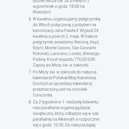
tydzień Msza św. za zmarłych z
wypominek o godz. 18:00 na
Rheindorf.
W kwietniu organizujemy pielgrzymkę
do Włoch połączoną z pobytem na
kanonizacji Jana Pawła II. Wyjazd 24.
kwietnia a powrót 2. maja. W trakcie
pielgrzymki zwiedzimy Weronę, Asyż,
Rzym, Monte Casino, San Giovanni
Rotondo, Lanciano, Loreto, Wenecję i
Padwę. Koszt wyjazdu 770,00 EUR.
Zapisy po Mszy św. w zakrystii.
Po Mszy św. w zakrystii do nabycia
kalendarze Polskiej Misji Katolickiej.
Dochód ze sprzedaży kalendarzy
przeznaczony jest na ośrodek
Concordia.
Za 2 tygodnie w 1. niedzielę Adwentu
nasi parafianie organizują bazar
świąteczny, który odbędzie się w sali
parafialnej na Alkenrath a rozpocznie
się o godz. 10:30. Do nabycia będą