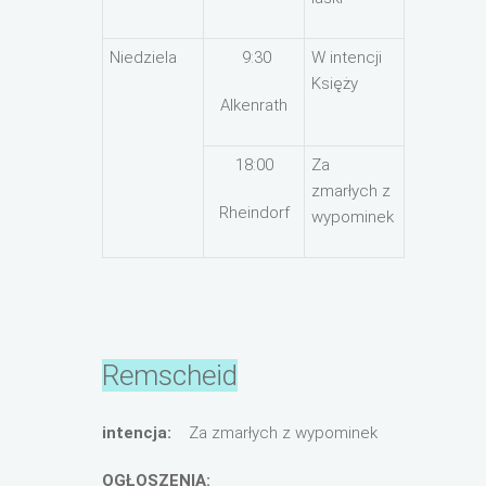
Niedziela
9:30
W intencji
Księży
Alkenrath
18:00
Za
zmarłych z
Rheindorf
wypominek
Remscheid
intencja:
Za zmarłych z wypominek
OGŁOSZENIA: