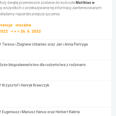
szy świętej przeniesione zostanie do kościoła
Matthias w
my wszystkich o przekazywanie tej informacji zainteresowanym.
 składamy najserdeczniejsze życzenia.
ntencje mszalne
 2022 < = > 26. 6. 2022
† Teresa i Zbigniew Urbaniec oraz Jan i Anna Pietryga
Boże błogosławieństwo dla rodzeństwa z rodzinami
† Krzysztof i Henryk Krawczyk
† Eugeniusz i Mariusz Hanus oraz Herbert Kaleta