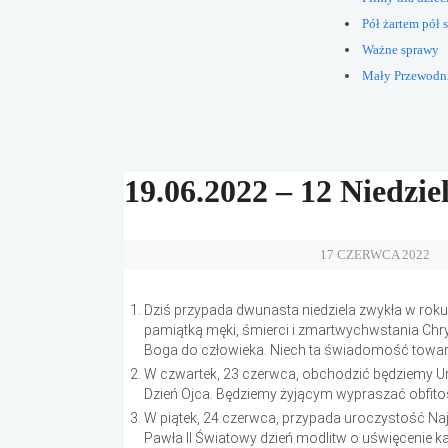
Pół żartem pół s
Ważne sprawy
Mały Przewodn
19.06.2022 – 12 Niedzi
17 CZERWCA 2022
Dziś przypada dwunasta niedziela zwykła w roku li
pamiątką męki, śmierci i zmartwychwstania Chr
Boga do człowieka. Niech ta świadomość towa
W czwartek, 23 czerwca, obchodzić będziemy Ur
Dzień Ojca. Będziemy żyjącym wypraszać obfito
W piątek, 24 czerwca, przypada uroczystość Naj
Pawła II Światowy dzień modlitw o uświęcenie k