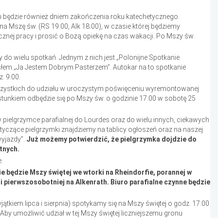
h będzie również dniem zakończenia roku katechetycznego.
a Mszę św. (RS 19:00, Alk 18:00), w czasie której będziemy
nej pracy i prosić o Bożą opiekę na czas wakacji. Po Mszy św.
do wielu spotkań. Jednym z nich jest „Polonijne Spotkanie
słem „Ja Jestem Dobrym Pasterzem”. Autokar na to spotkanie
. 9:00.
wszystkich do udziału w uroczystym poświęceniu wyremontowanej
ęstunkiem odbędzie się po Mszy św. o godzinie 17:00 w sobotę 25
pielgrzymce parafialnej do Lourdes oraz do wielu innych, ciekawych
tyczące pielgrzymki znajdziemy na tablicy ogłoszeń oraz na naszej
wyjazdy”.
Już możemy potwierdzić, że pielgrzymka dojdzie do
tnych.
.
nie będzie Mszy świętej we wtorki na Rheindorfie, porannej w
 i pierwszosobotniej na Alkenrath. Biuro parafialne czynne będzie
jątkiem lipca i sierpnia) spotykamy się na Mszy świętej o godz. 17:00
by umożliwić udział w tej Mszy świętej liczniejszemu gronu