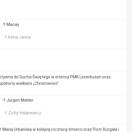
 † Maciej
 † Irena Janus
tywna do Ducha Świętego w intencji PMK Leverkusen oraz
pólnoty wielbieni „Chrismenos”
 † Jürgen Mahler
 † Zofia Halarewicz
† Maria Urbańska w kolejną rocznicę śmierci oraz Piotr Burgała i