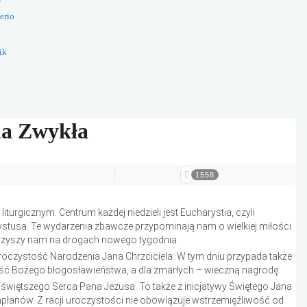
erio
ik
ela Zwykła
1558
turgicznym. Centrum każdej niedzieli jest Eucharystia, czyli
ystusa. Te wydarzenia zbawcze przypominają nam o wielkiej miłości
rzyszy nam na drogach nowego tygodnia.
oczystość Narodzenia Jana Chrzciciela. W tym dniu przypada także
ść Bożego błogosławieństwa, a dla zmarłych – wieczną nagrodę.
świętszego Serca Pana Jezusa. To także z inicjatywy Świętego Jana
apłanów. Z racji uroczystości nie obowiązuje wstrzemięźliwość od