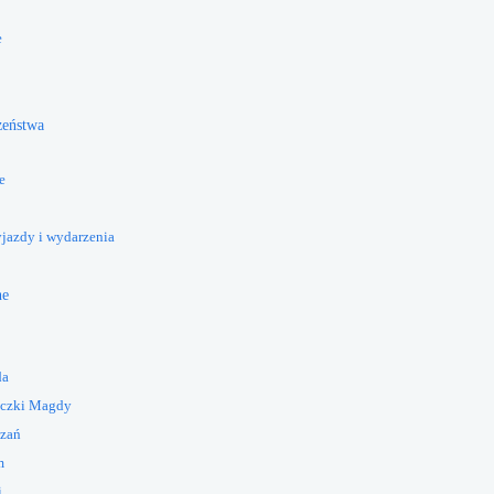
e
żeństwa
e
yjazdy i wydarzenia
ne
da
eczki Magdy
azań
m
i