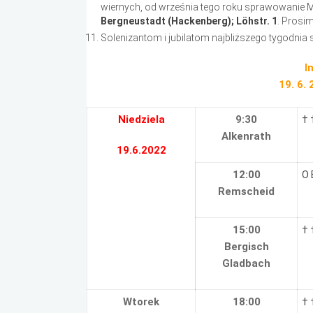
wiernych, od września tego roku sprawowanie M
Bergneustadt (Hackenberg); Löhstr. 1
. Prosi
Solenizantom i jubilatom najbliższego tygodnia
I
19. 6.
Niedziela
9:30
† 
Alkenrath
19.6.2022
12:00
O 
Remscheid
15:00
† 
Bergisch
Gladbach
Wtorek
18:00
† 