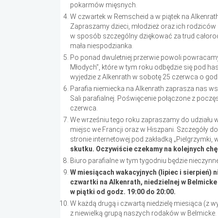
pokarmów mięsnych.
W czwartek w Remscheid a w piątek na Alkenrat
Zapraszamy dzieci, młodzież oraz ich rodziców n
w sposób szczególny dziękować za trud całorocz
mała niespodzianka.
Po ponad dwuletniej przerwie powoli powracamy 
Młodych”, które w tym roku odbędzie się pod ha
wyjedzie z Alkenrath w sobotę 25 czerwca o godz
Parafia niemiecka na Alkenrath zaprasza nas 
Sali parafialnej. Poświęcenie połączone z pocz
czerwca.
We wrześniu tego roku zapraszamy do udziału w 
miejsc we Francji oraz w Hiszpani. Szczegóły do
stronie internetowej pod zakładką „Pielgrzymki, 
skutku. Oczywiście czekamy na kolejnych chę
Biuro parafialne w tym tygodniu będzie nieczynne
W miesiącach wakacyjnych (lipiec i sierpień) 
czwartki na Alkenrath, niedzielnej w Belmicke
w piątki od godz. 19:00 do 20:00.
W każdą drugą i czwartą niedzielę miesiąca (z wy
z niewielką grupą naszych rodaków w Belmicke. A