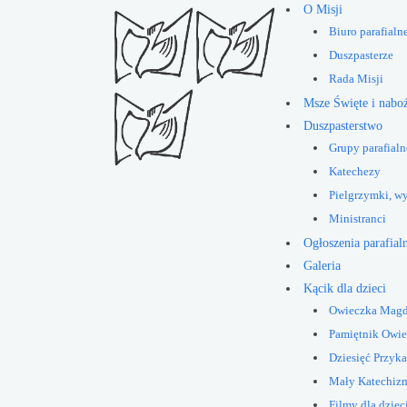
O Misji
Biuro parafialn
Duszpasterze
Rada Misji
Msze Święte i nabo
Duszpasterstwo
Grupy parafialn
Katechezy
Pielgrzymki, w
Ministranci
Ogłoszenia parafial
Galeria
Kącik dla dzieci
Owieczka Mag
Pamiętnik Owi
Dziesięć Przyk
Mały Katechiz
Filmy dla dziec