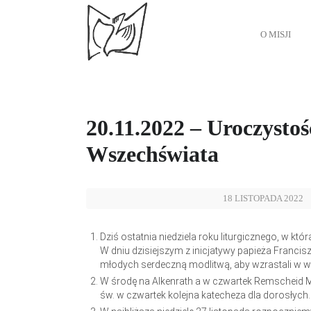
O MISJI
20.11.2022 – Uroczysto
Wszechświata
18 LISTOPADA 2022
Dziś ostatnia niedziela roku liturgicznego, w 
W dniu dzisiejszym z inicjatywy papieża Franci
młodych serdeczną modlitwą, aby wzrastali w wier
W środę na Alkenrath a w czwartek Remscheid 
św. w czwartek kolejna katecheza dla dorosłych.