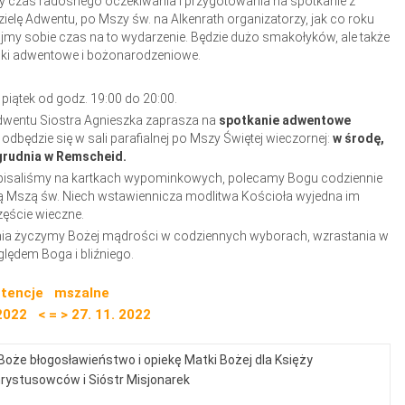
my czas radosnego oczekiwania i przygotowania na spotkanie z
lę Adwentu, po Mszy św. na Alkenrath organizatorzy, jak co roku
my sobie czas na to wydarzenie. Będzie dużo smakołyków, ale także
roiki adwentowe i bożonarodzeniowe.
piątek od godz. 19:00 do 20:00.
dwentu Siostra Agnieszka zaprasza na
spotkanie adwentowe
odbędzie się w sali parafialnej po Mszy Świętej wieczornej:
w środę,
grudnia w Remscheid.
ypisaliśmy na kartkach wypominkowych, polecamy Bogu codziennie
ą Mszą św. Niech wstawiennicza modlitwa Kościoła wyjedna im
ęście wieczne.
dnia życzymy Bożej mądrości w codziennych wyborach, wzrastania w
lędem Boga i bliźniego.
ntencje mszalne
2022 < = > 27. 11. 2022
Boże błogosławieństwo i opiekę Matki Bożej dla Księży
rystusowców i Sióstr Misjonarek