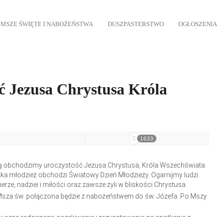
MSZE ŚWIĘTE I NABOŻEŃSTWA
DUSZPASTERSTWO
OGŁOSZENIA
ść Jezusa Chrystusa Króla
1633
którą obchodzimy uroczystość Jezusa Chrystusa, Króla Wszechświata.
szka młodzież obchodzi Światowy Dzień Młodzieży. Ogarnijmy ludzi
ze, nadziei i miłości oraz zawsze żyli w bliskości Chrystusa.
Msza św. połączona będzie z nabożeństwem do św. Józefa. Po Mszy