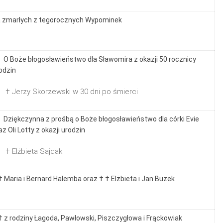
 zmarłych z tegorocznych Wypominek
 O Boże błogosławieństwo dla Sławomira z okazji 50 rocznicy
odzin
 † Jerzy Skorzewski w 30 dni po śmierci
 Dziękczynna z prośbą o Boże błogosławieństwo dla córki Evie
az Oli Lotty z okazji urodzin
 † Elżbieta Sajdak
† Maria i Bernard Halemba oraz † † Elżbieta i Jan Buzek
† z rodziny Łagoda, Pawłowski, Piszczygłowa i Frąckowiak