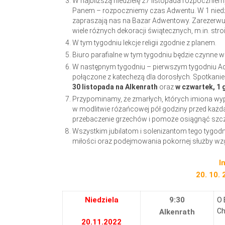
W najbliższą niedzielę 27 listopada rozpocznie
Panem – rozpoczniemy czas Adwentu. W 1 niedzie
zapraszają nas na Bazar Adwentowy. Zarezerwuj
wiele różnych dekoracji świątecznych, m.in. st
W tym tygodniu lekcje religii zgodnie z planem.
Biuro parafialne w tym tygodniu będzie czynne w 
W następnym tygodniu – pierwszym tygodniu A
połączone z katechezą dla dorosłych. Spotkanie 
30 listopada na Alkenrath
oraz
w czwartek, 1 
Przypominamy, że zmarłych, których imiona w
w modlitwie różańcowej pół godziny przed każd
przebaczenie grzechów i pomoże osiągnąć szcz
Wszystkim jubilatom i solenizantom tego tygo
miłości oraz podejmowania pokornej służby wzg
I
20. 10. 
Niedziela
9:30
O 
Ch
Alkenrath
20.11.2022