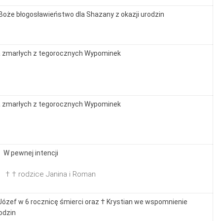
Boże błogosławieństwo dla Shazany z okazji urodzin
 zmarłych z tegorocznych Wypominek
 zmarłych z tegorocznych Wypominek
 W pewnej intencji
 † † rodzice Janina i Roman
Józef w 6 rocznicę śmierci oraz † Krystian we wspomnienie
odzin