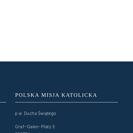
POLSKA MISJA KATOLICKA
p.w. Ducha Świętego
Graf–Galen–Platz 3