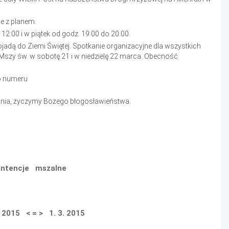
ie z planem.
12:00 i w piątek od godz. 19:00 do 20:00.
ojadą do Ziemi Świętej. Spotkanie organizacyjne dla wszystkich
 Mszy św. w sobotę 21 i w niedzielę 22 marca. Obecność
o numeru
dnia, życzymy Bożego błogosławieństwa.
Intencje mszalne
. 2015 < = > 1. 3. 2015