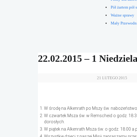
Pół żartem pół s
Ważne sprawy
Mały Przewodn
22.02.2015 – 1 Niedziel
21 LUTEGO 2015
W środę na Alkenrath po Mszy św. nabożeństwo d
W czwartek Msza św. w Remscheid o godz. 18:30
dorosłych.
W piątek na Alkenrath Msza św. o godz. 18:00 a
Wszystkie dzieci z naszej Misji zapraszamy prze