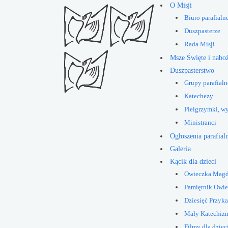
O Misji
Biuro parafialn
Duszpasterze
Rada Misji
Msze Święte i nabo
Duszpasterstwo
Grupy parafialn
Katechezy
Pielgrzymki, w
Ministranci
Ogłoszenia parafial
Galeria
Kącik dla dzieci
Owieczka Mag
Pamiętnik Owi
Dziesięć Przyk
Mały Katechiz
Filmy dla dziec