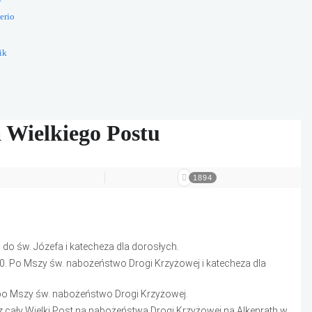
erio
ik
a Wielkiego Postu
1894
o św. Józefa i katecheza dla dorosłych.
. Po Mszy św. nabożeństwo Drogi Krzyżowej i katecheza dla
 po Mszy św. nabożeństwo Drogi Krzyżowej.
z cały Wielki Post na nabożeństwa Drogi Krzyżowej na Alkenrath w