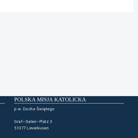
POLSKA MISJA KATOLICKA
p.w. Ducha Świętego
Graf–Galen–Platz 3
51377 Leverkusen