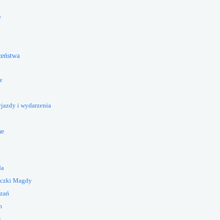
e
żeństwa
e
yjazdy i wydarzenia
ne
da
eczki Magdy
azań
m
i