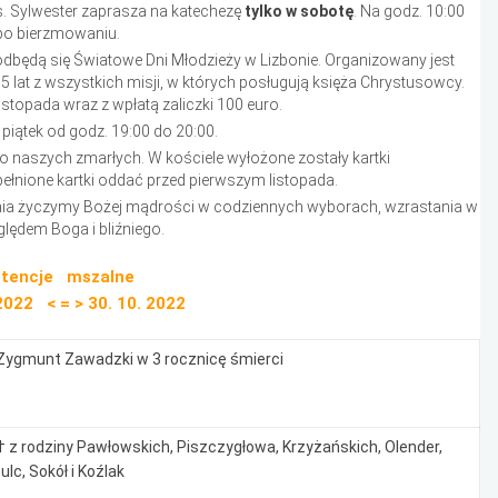
Ks. Sylwester zaprasza na katechezę
tylko w sobotę
. Na godz. 10:00
po bierzmowaniu.
odbędą się Światowe Dni Młodzieży w Lizbonie. Organizowany jest
 lat z wszystkich misji, w których posługują księża Chrystusowcy.
istopada wraz z wpłatą zaliczki 100 euro.
piątek od godz. 19:00 do 20:00.
i o naszych zmarłych. W kościele wyłożone zostały kartki
łnione kartki oddać przed pierwszym listopada.
dnia życzymy Bożej mądrości w codziennych wyborach, wzrastania w
lędem Boga i bliźniego.
ntencje mszalne
2022 < = > 30. 10. 2022
Zygmunt Zawadzki w 3 rocznicę śmierci
† z rodziny Pawłowskich, Piszczygłowa, Krzyżańskich, Olender,
ulc, Sokół i Koźlak