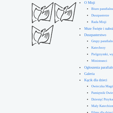
O Misji
Biuro parafialn
Duszpasterze
Rada Misji
Msze Święte i nabo
Duszpasterstwo
Grupy parafialn
Katechezy
Pielgrzymki, w
Ministranci
Ogłoszenia parafial
Galeria
Kącik dla dzieci
Owieczka Mag
Pamiętnik Owi
Dziesięć Przyk
Mały Katechiz
Filmy dla dziec