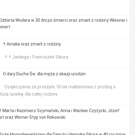
Elżbieta Wodara w 30 dni po śmierci oraz zmarli z rodziny Wiesner i
inert
 † Amalia oraz zmarli z rodziny
 † † Jadwiga i Franciszek Sikora
 O dary Ducha Św. dla męża z okazji urodzin
 Dziękczynna za przeżyte 55 lat małżeństwa z prośbą o
lszą opiekę dla całej rodziny
† Marta i Kazimierz Szymański, Anna i Wacław Czyżycki, Józef
lot oraz Werner Styp von Rekowski
Boże błogosławieństwo dla Danuty i Henryka Sikora w 40 rocznicę