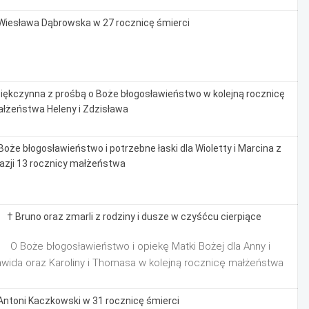
Wiesława Dąbrowska w 27 rocznicę śmierci
iękczynna z prośbą o Boże błogosławieństwo w kolejną rocznicę
łżeństwa Heleny i Zdzisława
Boże błogosławieństwo i potrzebne łaski dla Wioletty i Marcina z
azji 13 rocznicy małżeństwa
 † Bruno oraz zmarli z rodziny i dusze w czyśćcu cierpiące
 O Boże błogosławieństwo i opiekę Matki Bożej dla Anny i
wida oraz Karoliny i Thomasa w kolejną rocznicę małżeństwa
Antoni Kaczkowski w 31 rocznicę śmierci