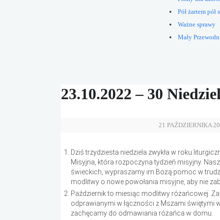
Pół żartem pół s
Ważne sprawy
Mały Przewodn
23.10.2022 – 30 Niedzi
21 PAŹDZIERNIKA 20
Dziś trzydziesta niedziela zwykła w roku liturg
Misyjna, która rozpoczyna tydzień misyjny. Na
świeckich, wypraszamy im Bożą pomoc w trudzie
modlitwy o nowe powołania misyjne, aby nie zabr
Październik to miesiąc modlitwy różańcowej.
odprawianymi w łączności z Mszami świętymi w 
zachęcamy do odmawiania różańca w domu.