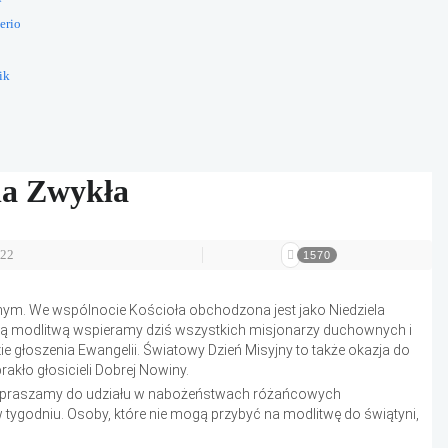
erio
ik
ela Zwykła
22
1570
icznym. We wspólnocie Kościoła obchodzona jest jako Niedziela
szą modlitwą wspieramy dziś wszystkich misjonarzy duchownych i
 głoszenia Ewangelii. Światowy Dzień Misyjny to także okazja do
akło głosicieli Dobrej Nowiny.
 Zapraszamy do udziału w nabożeństwach różańcowych
tygodniu. Osoby, które nie mogą przybyć na modlitwę do świątyni,