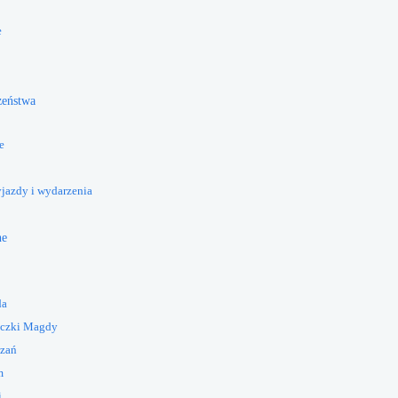
e
żeństwa
e
yjazdy i wydarzenia
ne
da
eczki Magdy
azań
m
i