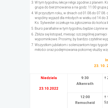
W tym tygodniu lekcje religii zgodnie z planem. 
grupa do bierzmowania a na godz. 11:00 grupa 
W przyszłym roku, w dniach od 01.08.do 07.08. 
wspólny wyjazd dla młodych w wieku od 14 do 35
Ks. Sylwester oczekuje na zgłoszenia do końca l
Biuro parafialne w tym tygodniu będzie czynne w 
Zbliża się listopad, miesiąc szczególnej pamięc
wypominkowe. Prosimy, by bardzo czytelnie wype
Wszystkim jubilatom i solenizantom tego tygo
miłości oraz podejmowania pokornej służby wzg
I
23. 10. 
Niedziela
9:30
† 
Alkenrath
23.10.2022
12:00
† 
Sz
Remscheid