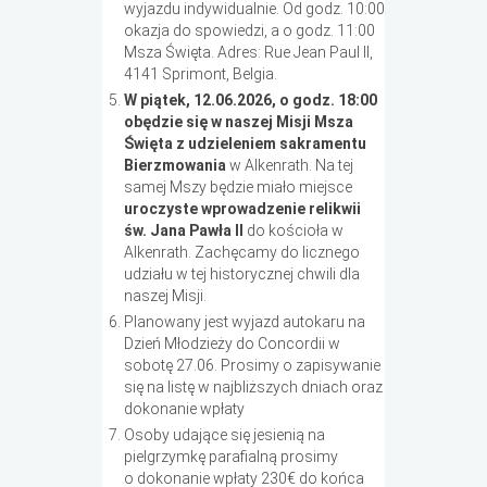
wyjazdu indywidualnie. Od godz. 10:00
okazja do spowiedzi, a o godz. 11:00
Msza Święta. Adres: Rue Jean Paul II,
4141 Sprimont, Belgia.
W piątek, 12.06.2026, o godz. 18:00
obędzie się w naszej Misji Msza
Święta z udzieleniem sakramentu
Bierzmowania
w Alkenrath. Na tej
samej Mszy będzie miało miejsce
uroczyste wprowadzenie relikwii
św. Jana Pawła II
do kościoła w
Alkenrath. Zachęcamy do licznego
udziału w tej historycznej chwili dla
naszej Misji.
Planowany jest wyjazd autokaru na
Dzień Młodzieży do Concordii w
sobotę 27.06. Prosimy o zapisywanie
się na listę w najbliższych dniach oraz
dokonanie wpłaty
Osoby udające się jesienią na
pielgrzymkę parafialną prosimy
o dokonanie wpłaty 230€ do końca