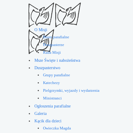
O Misji
Biuro parafialne
Duszpasterze
Rada Misji
Msze Święte i nabożeństwa
Duszpasterstwo
Grupy parafialne
Katechezy
Pielgrzymki, wyjazdy i wydarzenia
Ministranci
Ogłoszenia parafialne
Galeria
Kącik dla dzieci
Owieczka Magda