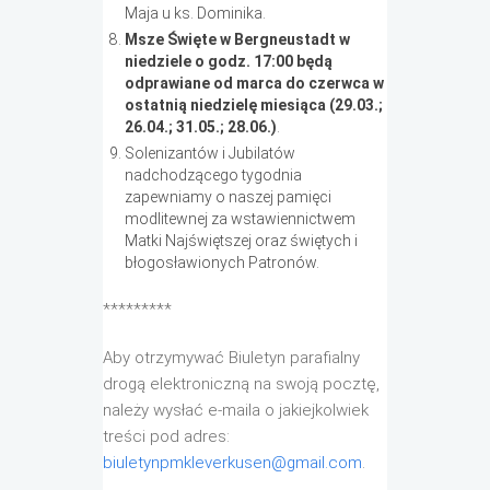
Maja u ks. Dominika.
Msze Święte w Bergneustadt w
niedziele o godz. 17:00 będą
odprawiane od marca do czerwca w
ostatnią niedzielę miesiąca (29.03.;
26.04.; 31.05.; 28.06.)
.
Solenizantów i Jubilatów
nadchodzącego tygodnia
zapewniamy o naszej pamięci
modlitewnej za wstawiennictwem
Matki Najświętszej oraz świętych i
błogosławionych Patronów.
*********
Aby otrzymywać Biuletyn parafialny
drogą elektroniczną na swoją pocztę,
należy wysłać e-maila o jakiejkolwiek
treści pod adres:
biuletynpmkleverkusen@gmail.com
.