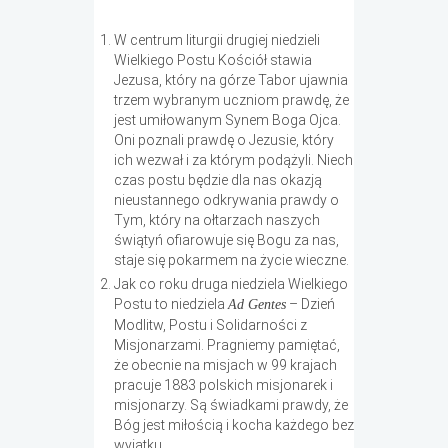
W centrum liturgii drugiej niedzieli
Wielkiego Postu Kościół stawia
Jezusa, który na górze Tabor ujawnia
trzem wybranym uczniom prawdę, że
jest umiłowanym Synem Boga Ojca.
Oni poznali prawdę o Jezusie, który
ich wezwał i za którym podążyli. Niech
czas postu będzie dla nas okazją
nieustannego odkrywania prawdy o
Tym, który na ołtarzach naszych
świątyń ofiarowuje się Bogu za nas,
staje się pokarmem na życie wieczne.
Jak co roku druga niedziela Wielkiego
Postu to niedziela
– Dzień
Ad Gentes
Modlitw, Postu i Solidarności z
Misjonarzami. Pragniemy pamiętać,
że obecnie na misjach w 99 krajach
pracuje 1883 polskich misjonarek i
misjonarzy. Są świadkami prawdy, że
Bóg jest miłością i kocha każdego bez
wyjątku.