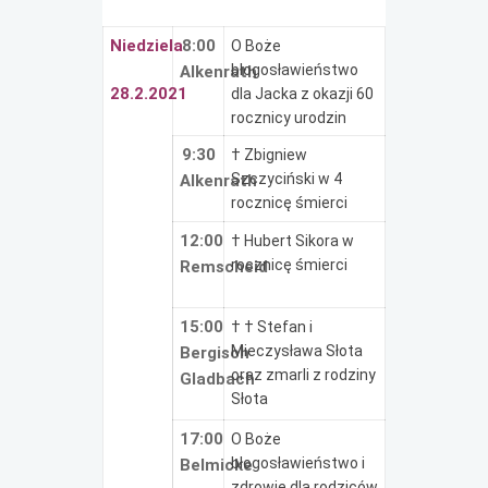
Niedziela
8:00
O Boże
błogosławieństwo
Alkenrath
28.2.2021
dla Jacka z okazji 60
rocznicy urodzin
9:30
† Zbigniew
Szczyciński w 4
Alkenrath
rocznicę śmierci
12:00
† Hubert Sikora w
rocznicę śmierci
Remscheid
15:00
† † Stefan i
Mieczysława Słota
Bergisch
oraz zmarli z rodziny
Gladbach
Słota
17:00
O Boże
błogosławieństwo i
Belmicke
zdrowie dla rodziców