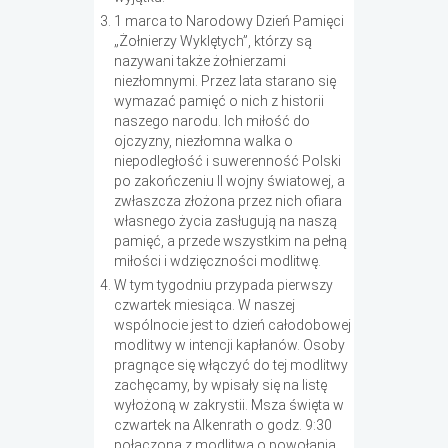
1 marca to Narodowy Dzień Pamięci
„Żołnierzy Wyklętych”, którzy są
nazywani także żołnierzami
niezłomnymi. Przez lata starano się
wymazać pamięć o nich z historii
naszego narodu. Ich miłość do
ojczyzny, niezłomna walka o
niepodległość i suwerenność Polski
po zakończeniu II wojny światowej, a
zwłaszcza złożona przez nich ofiara
własnego życia zasługują na naszą
pamięć, a przede wszystkim na pełną
miłości i wdzięczności modlitwę.
W tym tygodniu przypada pierwszy
czwartek miesiąca. W naszej
wspólnocie jest to dzień całodobowej
modlitwy w intencji kapłanów. Osoby
pragnące się włączyć do tej modlitwy
zachęcamy, by wpisały się na listę
wyłożoną w zakrystii. Msza święta w
czwartek na Alkenrath o godz. 9:30
połączona z modlitwą o powołania