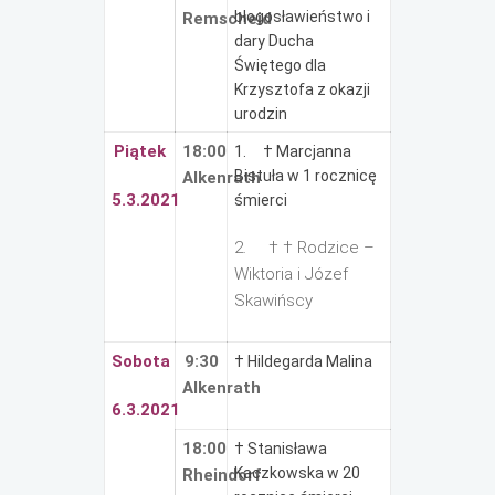
błogosławieństwo i
Remscheid
dary Ducha
Świętego dla
Krzysztofa z okazji
urodzin
Piątek
18:00
1. † Marcjanna
Bistuła w 1 rocznicę
Alkenrath
5.3.2021
śmierci
2. † † Rodzice –
Wiktoria i Józef
Skawińscy
Sobota
9:30
† Hildegarda Malina
Alkenrath
6.3.2021
18:00
† Stanisława
Kaczkowska w 20
Rheindorf