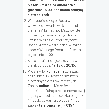
Remscheid o godzinie 16:00 oraz w
piątek 5 marca na Alkenrath o
godzinie 16:00. Spotkania odbędą
się w salkach.
W czasie Wielkiego Postu we
wszystkie czwartki w Remscheid i
piątki na Alkenrath po Mszy świętej
będziemy rozważać mękę Pana
Jezusa w czasie Drogi Krzyżowej.
Droga Krzyżowa dla dzieci w każdą
sobotę Wielkiego Postu na Alkenrath
o godzinie 11:00.
Biuro parafialne będzie czynne w
piątek od godz.
19:15 do 20:15.
Prosimy, by
koniecznie
zgłaszać
chęć udziału w Mszach świętych
niedzielnych oraz świątecznych.
Zapisy
online
na Msze święte na
naszej parafialnej stronie internetowej
są aktywne od poniedziałku od godz.
14:00 do czwartku do godz. 14:00.
Zapisy
t
elefoniczne
(=>
0157