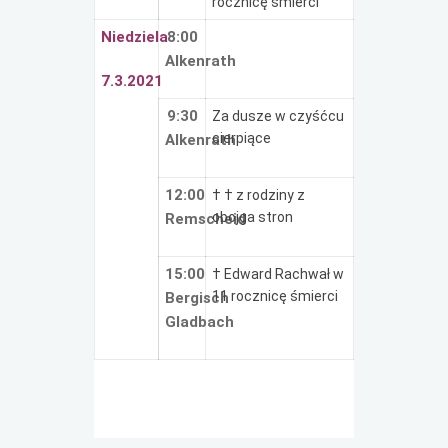
rocznicę śmierci
Niedziela
8:00
Alkenrath
7.3.2021
9:30
Za dusze w czyśćcu
cierpiące
Alkenrath
12:00
† † z rodziny z
obojga stron
Remscheid
15:00
† Edward Rachwał w
11 rocznicę śmierci
Bergisch
Gladbach