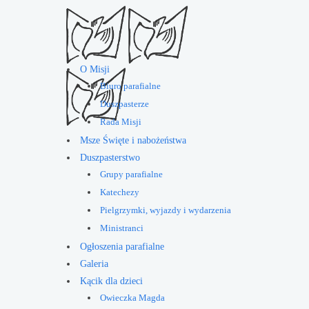
O Misji
Biuro parafialne
Duszpasterze
Rada Misji
Msze Święte i nabożeństwa
Duszpasterstwo
Grupy parafialne
Katechezy
Pielgrzymki, wyjazdy i wydarzenia
Ministranci
Ogłoszenia parafialne
Galeria
Kącik dla dzieci
Owieczka Magda