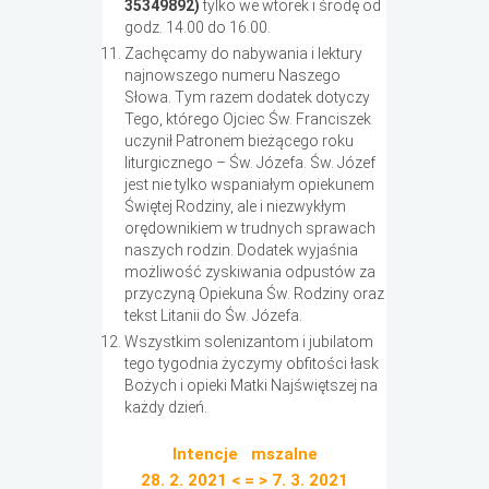
35349892)
tylko we wtorek i środę od
godz. 14.00 do 16.00.
Zachęcamy do nabywania i lektury
najnowszego numeru Naszego
Słowa. Tym razem dodatek dotyczy
Tego, którego Ojciec Św. Franciszek
uczynił Patronem bieżącego roku
liturgicznego – Św. Józefa. Św. Józef
jest nie tylko wspaniałym opiekunem
Świętej Rodziny, ale i niezwykłym
orędownikiem w trudnych sprawach
naszych rodzin. Dodatek wyjaśnia
możliwość zyskiwania odpustów za
przyczyną Opiekuna Św. Rodziny oraz
tekst Litanii do Św. Józefa.
Wszystkim solenizantom i jubilatom
tego tygodnia życzymy obfitości łask
Bożych i opieki Matki Najświętszej na
każdy dzień.
Intencje mszalne
28. 2. 2021 < = > 7. 3. 2021