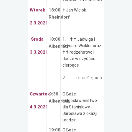
Wtorek
18:00
† Jan Wiciok
Rheindorf
2.3.2021
Środa
18:00
1. † † Jadwiga i
Bernard Winkler oraz
Alkenrath
3.3.2021
† † rodzeństwo i
dusze w czyśćcu
cierpące
2. † Irena Stępień
Czwartek
9:30
O Boże
błogosławieństwo
Alkenrath
4.3.2021
dla Stanisławy i
Jarosława z okazji
urodzin
19:00
O Boże