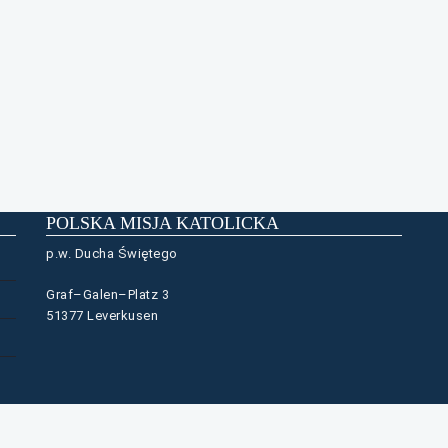
POLSKA MISJA KATOLICKA
p.w. Ducha Świętego
Graf–Galen–Platz 3
51377 Leverkusen