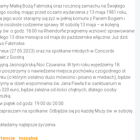
minamy Matkę Bożą Fatimską oraz rocznicę zamachu na Świętego
jego osobę, mając przed oczami wydarzenia z 13 maja 1981 roku,
 na jego wzór starajmy się żyć w pełnej komunii z Panem Bogiem i
ze osobiste codzienne sprawy. W sobotę 13 maja – w kolejną
zy św. o godz. 18:00 na Rheindorfie pragniemy wznowić sprawowanie
go 13 dnia miesiąca od maja do października włącznie. Już dziś
o Fatimskie.
neux (27.05.2023) oraz na spotkanie młodych w Concordii
kt z Siostrą.
cyjną Jasnogórską Noc Czuwania. W tym roku wyjedziemy 18
am poszerzymy o nawiedzenie miejsca pochówku czcigodnego sł.
nku (o którym ostatnio dużo mówiono i pisano w mediach), będzie
czymy w dzień wspomnienia św. Jana Pawła II w sanktuarium w
320 euro, będzie zależna od ilości chętnych, dlatego osoby
eszką.
w piątek od godz. 19:00 do 20:00.
zapraszam na spotkanie. Odbędzie się po każdej Mszy św. w sobotę
składamy najlepsze życzenia.
ntencje mszalne