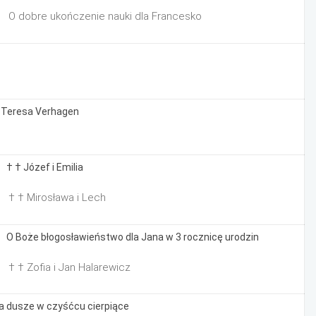
. O dobre ukończenie nauki dla Francesko
 Teresa Verhagen
. † † Józef i Emilia
. † † Mirosława i Lech
. O Boże błogosławieństwo dla Jana w 3 rocznicę urodzin
. † † Zofia i Jan Halarewicz
a dusze w czyśćcu cierpiące