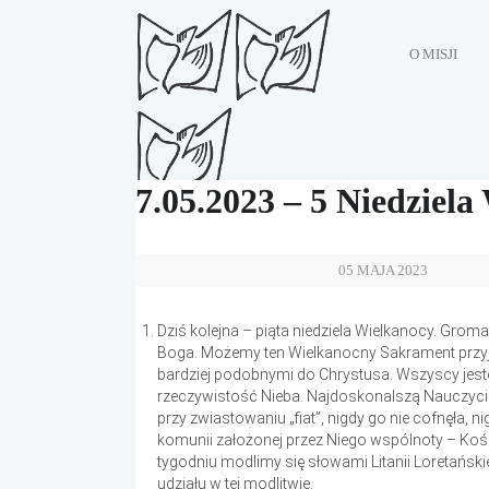
O MISJI
7.05.2023 – 5 Niedziel
05 MAJA 2023
Dziś kolejna – piąta niedziela Wielkanocy. Groma
Boga. Możemy ten Wielkanocny Sakrament przyjąć
bardziej podobnymi do Chrystusa. Wszyscy jeste
rzeczywistość Nieba. Najdoskonalszą Nauczyciel
przy zwiastowaniu „fiat”, nigdy go nie cofnęła, n
komunii założonej przez Niego wspólnoty – Kośc
tygodniu modlimy się słowami Litanii Loretań
udziału w tej modlitwie.