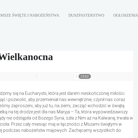
MSZE ŚWIĘTE I NABOŻEŃSTWA
DUSZPASTERSTWO
OGŁOSZENIA
a Wielkanocna
1592
dzimy się na Eucharystii, która jest darem nieskończonej miłości
 i pozwolić, aby przemieniał nas wewnętrznie, czynił nas coraz
śmy zaproszeni, aby już tu, na ziemi, zacząć wchodzić w świętą
ką na tej drodze jest dla nas Maryja – Ta, która wypowiedziawszy
igdy nie odstąpiła od Bożego Syna, szła z Nim aż na Kalwarię, trwała w
ioła. Przez cały miesiąc maj w łączności z Mszami świętymi w
skiej podczas nabożeństw majowych. Zachęcamy wszystkich do