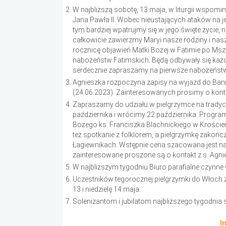
W najbliższą sobotę, 13 maja, w liturgii wspo
Jana Pawła II. Wobec nieustających ataków na 
tym bardziej wpatrujmy się w jego święte życie,
całkowicie zawierzmy Maryi nasze rodziny i nas
rocznicę objawień Matki Bożej w Fatimie po Ms
nabożeństw Fatimskich. Będą odbywały się każde
serdecznie zapraszamy na pierwsze nabożeństw
Agnieszka rozpoczyna zapisy na wyjazd do Ban
(24.06.2023). Zainteresowanych prosimy o konta
Zapraszamy do udziału w pielgrzymce na trady
października i wrócimy 22 października. Progr
Bożego ks. Franciszka Blachnickiego w Kroście
też spotkanie z folklorem, a pielgrzymkę zakoń
Łagiewnikach. Wstępnie cena szacowana jest na 
zainteresowane proszone są o kontakt z s. Agni
W najbliższym tygodniu Biuro parafialne czynne 
Uczestników tegorocznej pielgrzymki do Włoch 
13 i niedzielę 14 maja.
Solenizantom i jubilatom najbliższego tygodnia 
I