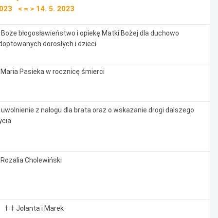
2023 < = > 14. 5. 2023
 Boże błogosławieństwo i opiekę Matki Bożej dla duchowo
doptowanych dorosłych i dzieci
 Maria Pasieka w rocznicę śmierci
 uwolnienie z nałogu dla brata oraz o wskazanie drogi dalszego
ycia
 Rozalia Cholewiński
. † † Jolanta i Marek