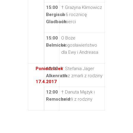
15:00
† Grażyna Klimowicz
Bergisch
w 6 rocznicę
Gladbach
śmierci
15:00
O Boże
Belmicke
błogosławieństwo
dla Ewy i Andreasa
Poniedziałek
12:00
† Stefania Jäger
Alkenrath
oraz zmarli z rodziny
17.4.2017
12:00
† Danuta Mężyk i
Remscheid
zmarli z rodziny