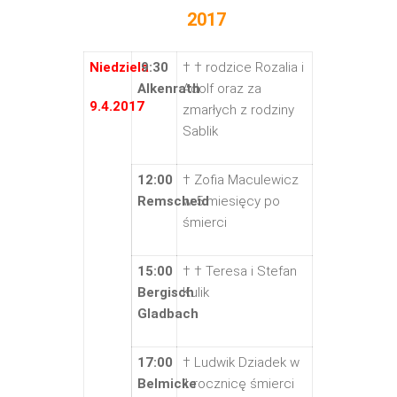
2017
Niedziela
9:30
† † rodzice Rozalia i
Alkenrath
Adolf oraz za
9.4.2017
zmarłych z rodziny
Sablik
12:00
† Zofia Maculewicz
Remscheid
w 5 miesięcy po
śmierci
15:00
† † Teresa i Stefan
Bergisch
Kulik
Gladbach
17:00
† Ludwik Dziadek w
Belmicke
1 rocznicę śmierci