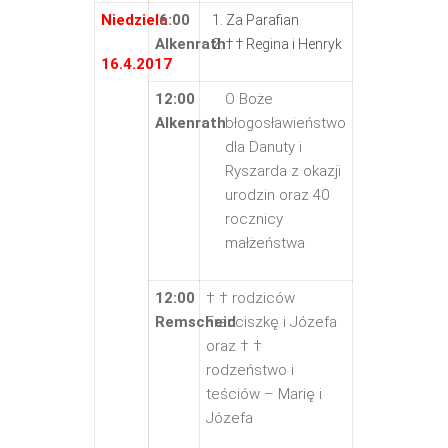
Niedziela
6:00
Za Parafian
Alkenrath
† † Regina i Henryk
16.4.2017
12:00
O Boże
Alkenrath
błogosławieństwo
dla Danuty i
Ryszarda z okazji
urodzin oraz 40
rocznicy
małżeństwa
12:00
† † rodziców
Remscheid
Franciszkę i Józefa
oraz † †
rodzeństwo i
teściów – Marię i
Józefa