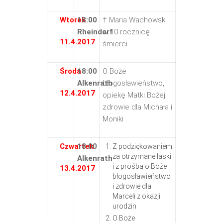
Wtorek
18:00
† Maria Wachowski
Rheindorf
w 10 rocznicę
11.4.2017
śmierci
Środa
18:00
O Boże
Alkenrath
błogosławieństwo,
12.4.2017
opiekę Matki Bożej i
zdrowie dla Michała i
Moniki
Czwartek
18:00
Z podziękowaniem
za otrzymane łaski
Alkenrath
i z prośbą o Boże
13.4.2017
błogosławieństwo
i zdrowie dla
Marceli z okazji
urodzin
O Boże