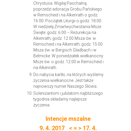
Chrystusa. Wigilię Paschalną
poprzedzi adoracja Grobu Pańskiego
w Remscheid i na Alkenrath o godz.
16:00. Początek Liturgii o godz. 18:00.
W niedzielę Zmartwychwstania Msze
Święte: godz. 6:00 – Rezurekcja na
Alkenrath; godz. 12:00 Msza św. w
Remscheid i na Alkenrath; godz. 15:00
Msza św. w Bergisch Gladbach i w
Belmicke. W poniedziałek wielkanocny
Msze św. o godz. 12:00 w Remscheid i
na Alkenrath.
Do nabycia kartki, na których wyślemy
życzenia wielkanocne. Jest także
najnowszy numer Naszego Słowa.
Solenizantom i jubilatom najbliższego
tygodnia składamy najlepsze
życzenia.
Intencje mszalne
9. 4. 2017 < = > 17. 4.