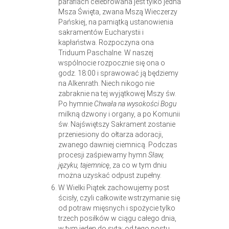
parafiach celebrowana jest tylko jedna
Msza Święta, zwana Mszą Wieczerzy
Pańskiej, na pamiątką ustanowienia
sakramentów Eucharystii i
kapłaństwa. Rozpoczyna ona
Triduum Paschalne. W naszej
wspólnocie rozpocznie się ona o
godz. 18:00 i sprawować ją będziemy
na Alkenrath. Niech nikogo nie
zabraknie na tej wyjątkowej Mszy św.
Po hymnie
Chwała na wysokości Bogu
milkną dzwony i organy, a po Komunii
św. Najświętszy Sakrament zostanie
przeniesiony do ołtarza adoracji,
zwanego dawniej ciemnicą. Podczas
procesji zaśpiewamy hymn
Sław,
języku, tajemnicę
, za co w tym dniu
można uzyskać odpust zupełny.
W Wielki Piątek zachowujemy post
ścisły, czyli całkowite wstrzymanie się
od potraw mięsnych i spożycie tylko
trzech posiłków w ciągu całego dnia,
w tym jeden do syta; od tego postu