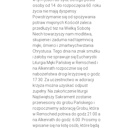
osoby od 14. do rozpoczęcia 60. roku
życia nie mają dyspensy.
Powstrzymanie się od spożywania
potraw mięsnych Kościół zaleca
przedłużyć też na Wielką Sobotę.
Niech towarzyszy nam modlitwa,
skupienie i zaduma nad tajemnicą
męki, śmierci i zmartwychwstania
Chrystusa. Tego dnia na znak smutku
i żałoby nie sprawuje się Eucharystii.
Liturgia Męki Pańskiej w Remscheid i
na Alkenrath rozpocznie się od
nabożeństwa drogi krzyżowej o godz.
17:30. Za uczestnictwo w adoracji
krzyża można uzyskać odpust
zupełny. Na zakończenie liturgii
Najświętszy Sakrament zostanie
przeniesiony do grobu Pańskiego i
rozpoczniemy adorację Grobu, która
w Remscheid potrwa do godz.21:00 a
na Alkenrath do godz. 6:00. Prosimy o
wpisanie się na listę osób, które będą