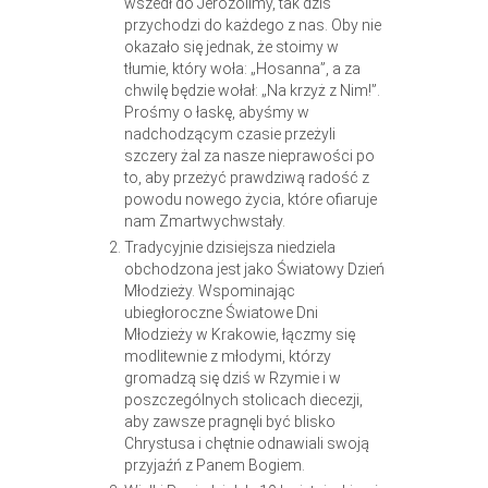
wszedł do Jerozolimy, tak dziś
przychodzi do każdego z nas. Oby nie
okazało się jednak, że stoimy w
tłumie, który woła: „Hosanna”, a za
chwilę będzie wołał: „Na krzyż z Nim!”.
Prośmy o łaskę, abyśmy w
nadchodzącym czasie przeżyli
szczery żal za nasze nieprawości po
to, aby przeżyć prawdziwą radość z
powodu nowego życia, które ofiaruje
nam Zmartwychwstały.
Tradycyjnie dzisiejsza niedziela
obchodzona jest jako Światowy Dzień
Młodzieży. Wspominając
ubiegłoroczne Światowe Dni
Młodzieży w Krakowie, łączmy się
modlitewnie z młodymi, którzy
gromadzą się dziś w Rzymie i w
poszczególnych stolicach diecezji,
aby zawsze pragnęli być blisko
Chrystusa i chętnie odnawiali swoją
przyjaźń z Panem Bogiem.