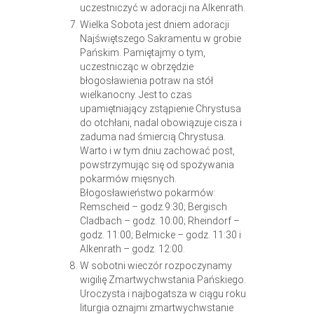
uczestniczyć w adoracji na Alkenrath.
Wielka Sobota jest dniem adoracji
Najświętszego Sakramentu w grobie
Pańskim. Pamiętajmy o tym,
uczestnicząc w obrzędzie
błogosławienia potraw na stół
wielkanocny. Jest to czas
upamiętniający zstąpienie Chrystusa
do otchłani, nadal obowiązuje cisza i
zaduma nad śmiercią Chrystusa.
Warto i w tym dniu zachować post,
powstrzymując się od spożywania
pokarmów mięsnych.
Błogosławieństwo pokarmów:
Remscheid – godz.9:30; Bergisch
Cladbach – godz. 10:00; Rheindorf –
godz. 11:00; Belmicke – godz. 11:30 i
Alkenrath – godz. 12:00.
W sobotni wieczór rozpoczynamy
wigilię Zmartwychwstania Pańskiego.
Uroczysta i najbogatsza w ciągu roku
liturgia oznajmi zmartwychwstanie