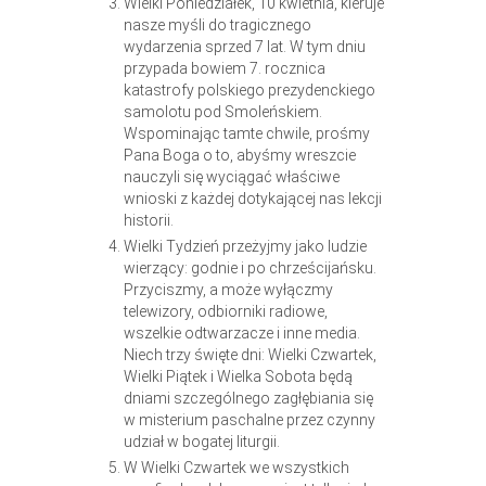
Wielki Poniedziałek, 10 kwietnia, kieruje
nasze myśli do tragicznego
wydarzenia sprzed 7 lat. W tym dniu
przypada bowiem 7. rocznica
katastrofy polskiego prezydenckiego
samolotu pod Smoleńskiem.
Wspominając tamte chwile, prośmy
Pana Boga o to, abyśmy wreszcie
nauczyli się wyciągać właściwe
wnioski z każdej dotykającej nas lekcji
historii.
Wielki Tydzień przeżyjmy jako ludzie
wierzący: godnie i po chrześcijańsku.
Przyciszmy, a może wyłączmy
telewizory, odbiorniki radiowe,
wszelkie odtwarzacze i inne media.
Niech trzy święte dni: Wielki Czwartek,
Wielki Piątek i Wielka Sobota będą
dniami szczególnego zagłębiania się
w misterium paschalne przez czynny
udział w bogatej liturgii.
W Wielki Czwartek we wszystkich