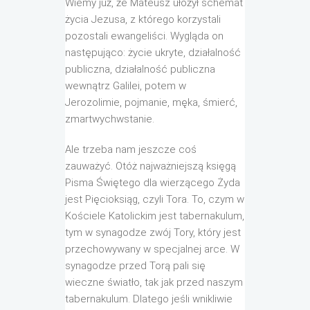
Wiemy już, że Mateusz ułożył schemat
życia Jezusa, z którego korzystali
pozostali ewangeliści. Wygląda on
następująco: życie ukryte, działalność
publiczna, działalność publiczna
wewnątrz Galilei, potem w
Jerozolimie, pojmanie, męka, śmierć,
zmartwychwstanie.
Ale trzeba nam jeszcze coś
zauważyć. Otóż najważniejszą księgą
Pisma Świętego dla wierzącego Żyda
jest Pięcioksiąg, czyli Tora. To, czym w
Kościele Katolickim jest tabernakulum,
tym w synagodze zwój Tory, który jest
przechowywany w specjalnej arce. W
synagodze przed Torą pali się
wieczne światło, tak jak przed naszym
tabernakulum. Dlatego jeśli wnikliwie