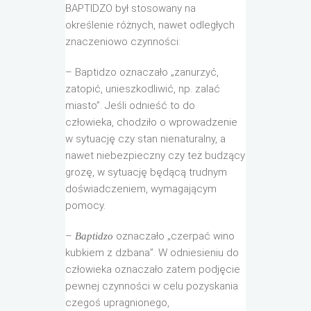
BAPTIDZO
był stosowany na
określenie różnych, nawet odległych
znaczeniowo czynności:
– Baptidzo oznaczało
„zanurzyć,
zatopić, unieszkodliwić, np. zalać
miasto”. Jeśli odnieść to do
człowieka, chodziło o wprowadzenie
w sytuację czy stan nienaturalny, a
nawet niebezpieczny czy też budzący
grozę, w sytuację będącą trudnym
doświadczeniem, wymagającym
pomocy.
–
oznaczało „czerpać wino
Baptidzo
kubkiem z dzbana”. W odniesieniu do
człowieka oznaczało zatem podjęcie
pewnej czynności w celu pozyskania
czegoś upragnionego,