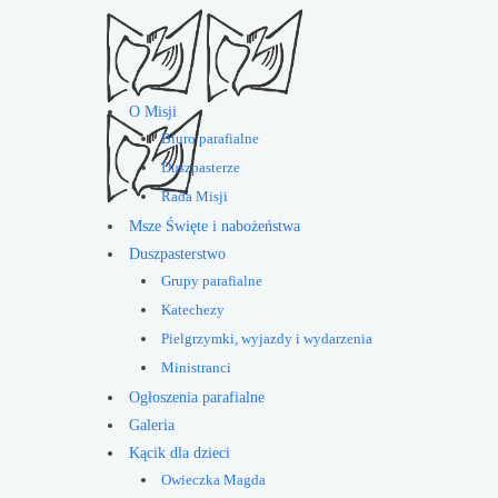
O Misji
Biuro parafialne
Duszpasterze
Rada Misji
Msze Święte i nabożeństwa
Duszpasterstwo
Grupy parafialne
Katechezy
Pielgrzymki, wyjazdy i wydarzenia
Ministranci
Ogłoszenia parafialne
Galeria
Kącik dla dzieci
Owieczka Magda