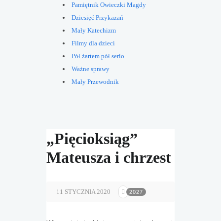
Pamiętnik Owieczki Magdy
Dziesięć Przykazań
Mały Katechizm
Filmy dla dzieci
Pół żartem pół serio
Ważne sprawy
Mały Przewodnik
„Pięcioksiąg”
Mateusza i chrzest
11 STYCZNIA 2020
2027