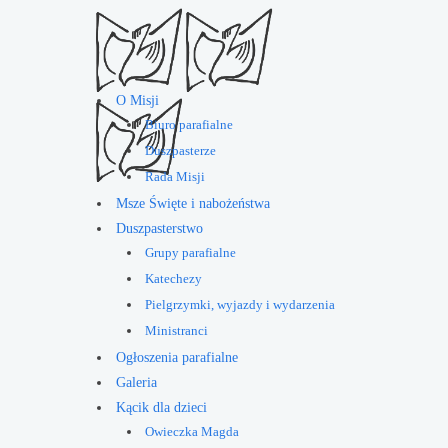
O Misji
Biuro parafialne
Duszpasterze
Rada Misji
Msze Święte i nabożeństwa
Duszpasterstwo
Grupy parafialne
Katechezy
Pielgrzymki, wyjazdy i wydarzenia
Ministranci
Ogłoszenia parafialne
Galeria
Kącik dla dzieci
Owieczka Magda