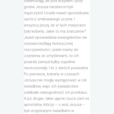
stwierdzają, że pod krzyżem i przy
grobie Jezusa nieobecni byli
mężczyźni! Uciekli nawet apostołowie,
oprócz umiłowanego ucznia. I
wszyscy piszą, że w tych miejscach
były kobiety. Jakie to ma znaczenie?
Jeżeli opowiadania ewangelistów nie
odzwierciedlają historycznej
rzeczywistości i jeżeli mamy do
czynienia ze zmyśleniami, to ich
pisarski zamysł byłby zupełnie
niezrozumiały. I to z dwóch powodów.
Po pierwsze, kobiety w czasach
Jezusa nie mogły występować w roli
świadków, więc ich świadectwo
osłabiało wiarygodność ich przekazu.
A po drugie, takie ujęcie rzuca cień na
apostołów, którzy – z woli Jezusa –
byli urzędowymi świadkami w