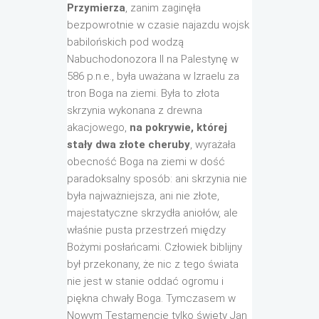
Przymierza
, zanim zaginęła
bezpowrotnie w czasie najazdu wojsk
babilońskich pod wodzą
Nabuchodonozora II na Palestynę w
586 p.n.e., była uważana w Izraelu za
tron Boga na ziemi. Była to złota
skrzynia wykonana z drewna
akacjowego,
na pokrywie, której
stały dwa złote cheruby
, wyrażała
obecność Boga na ziemi w dość
paradoksalny sposób: ani skrzynia nie
była najważniejsza, ani nie złote,
majestatyczne skrzydła aniołów, ale
właśnie pusta przestrzeń między
Bożymi posłańcami. Człowiek biblijny
był przekonany, że nic z tego świata
nie jest w stanie oddać ogromu i
piękna chwały Boga. Tymczasem w
Nowym Testamencie tylko święty Jan