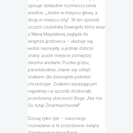
opisuje dokładnie rozmieszczenie
aniołów: „Jeden w miejscu głowy, a
drugi w miejscu nóg”. W ten sposób
oczom czytelnika Ewangelii, który wraz
z Marią Magdaleną zagląda do
wnętrza grobowca – ukazuje się
widok niezwykły, a jednak dobrze
znany: puste miejsce pomiędzy
dwoma aniołami. Pustka grobu,
paradoksalnie, stanie się odtąd
znakiem dla dziesiątek pokoleń
chrześcijan. Znakiem wyrażającym
najpełniej i w sposób doskonały
przedziwną obecność Boga. „Nie ma
Go tutaj! Zmartwychwstał!”.
Dzisiaj tylko tyle – owocnego
rozważania w te przedziwne święta
Zmartwychwstania Pana!