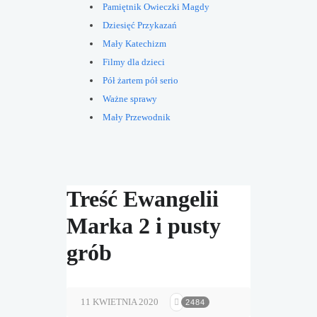
Pamiętnik Owieczki Magdy
Dziesięć Przykazań
Mały Katechizm
Filmy dla dzieci
Pół żartem pół serio
Ważne sprawy
Mały Przewodnik
Treść Ewangelii
Marka 2 i pusty
grób
11 KWIETNIA 2020
2484