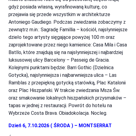
gdyż posiada własną, wyrafinowaną kulturę, co
przejawia się przede wszystkim w architekturze
Antoniego Gaudiego. Podczas zwiedzania zobaczymy z
zewnątrz m.in.: Sagradę Famillia – kościół, najsłynniejsze
dzieło tego artysty sięgające powyżej 100 m oraz
zaprojektowane przez niego kamienice: Casa Mila i Casa
Batllo, które znajdują się na najsłynniejszej i najbardziej
luksusowej ulicy Barcelony – Passeig de Gracia.
Kolejnymi punktami będzie: Barri Gothic (Dzielnica
Gotycka), najsłynniejsza i najbarwniejsza ulica – Las
Ramblas z przepiękną gotycką starówką, Plac Katalonii
oraz Plac Hiszpański. W trakcie zwiedzania Msza Św.
oraz smakowanie lokalnych hiszpańskich przysmaków –
tapas w jednej z restauracji. Powrót do hotelu na
Wybrzeże Costa Brava. Obiadokolacja. Nocleg.
Dzień 6, 7.10.2026 ( ŚRODA ) – MONTSERRAT