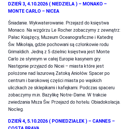
DZIEŃ 3, 4.10.2026 ( NIEDZIELA ) – MONAKO –
MONTE CARLO – NICEA
Śniadanie. Wykwaterowanie. Przejazd do księstwa
Monaco. Na wzgórzu Le Rocher zobaczymy z zewnątrz:
Pałac Książęcy, Muzeum Oceanograficzne i Katedrę
Św. Mikołaja, gdzie pochowani są członkowie rodu
Grimaldich. Jedną z 5 dzielnic księstwa jest Monte
Carlo ze słynnym w całej Europie kasynem gry.
Następnie przyjazd do Nicei – miasta które jest
położone nad lazurową Zatoką Aniołów. Spacer po
centrum i barokowej części miasta po wąskich
uliczkach ze sklepikami i kafejkami. Podczas spaceru
zobaczymy m.in. Bazylikę Notre-Dame. W trakcie
zwiedzania Msza Św. Przejazd do hotelu. Obiadokolacja.
Nocleg.
DZIEŃ 4, 5.10.2026 ( PONIEDZIAŁEK ) – CANNES –
COSTA BRAVA