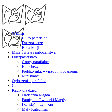
O Misji
Biuro parafialne
Duszpasterze
Rada Misji
Msze Święte i nabożeństwa
Duszpasterstwo
Grupy parafialne
Katechezy
Pielgrzymki, wyjazdy i wydarzenia
Ministranci
Ogłoszenia parafialne
Galeria
Kącik dla dzieci
Owieczka Magda
Pamiętnik Owieczki Magdy
Dziesięć Przykazań
Mały Katechizm