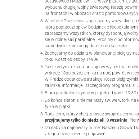
Jezusowego i Msza św. Pierwszy piątek miesiąca 
wybuchu drugiej wojny światowej. Naszą powinno
na frontach i w obozach oraz o pomordowanych p
W sobotę 2 września, zapraszamy wszystkich, a
którą poprzedzi śpiew Godzinek o Niepokalanym 
zapraszamy wszystkich, którzy dysponują wolnym
się w dolnej sali parafialnej. Prosimy o poinform
samodzielnie nie mogą dotrzeć do kościoła.
Zachęcamy do udziału w planowanej pielgrzymce d
roku. Koszt od osoby 1490€.
Także w tym roku organizujemy wyjazd na modli
w środę 18go października na noc, powrót w nie
W Pradze dodatkowe atrakcje. Koszt pielgrzymki
zaliczkę. Informacje i szczegółowy program u s. 
Biuro parafialne czynne w piątek od godz. 19:30 
Do końca sierpnia nie ma Mszy św. we wtorki na R
tylko w piątki.
Rodzicom, którzy chcą zapisać swoje dzieci na 
przyjmujemy tylko
do niedzieli, 3 września
. Pie
Do nabycia najnowszy numer Naszego Słowa. Dod
z tegoroczną rocznicą objawień.