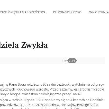
MSZE ŚWIĘTE I NABOŻEŃSTWA
DUSZPASTERSTWO
OGŁOSZENIA
dziela Zwykła
2156
azujmy Panu Bogu wdzięczność za dni beztroski, wytchnienia od pracy
 fizycznych i duchowego wzrostu. Przepraszajmy, jeśli zrobiliśmy sobie
śmy o błogosławieństwo na kolejny czas pracy i nauki.
esiąca września. O godz. 15:00 spotkamy się na Alkenrath na Godzinie
 Spowiedzi św. O godz. 18:30 nabożeństwo do Najświętszego Serca