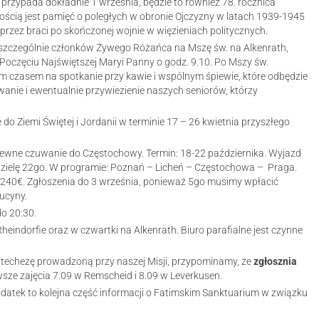
przypada dokładnie 1 września, będzie to również 78. rocznica
ścią jest pamięć o poległych w obronie Ojczyzny w latach 1939-1945
rzez braci po skończonej wojnie w więzieniach politycznych.
 szczególnie członków Żywego Różańca na Mszę św. na Alkenrath,
Poczęciu Najświętszej Maryi Panny o godz. 9.10. Po Mszy św.
 czasem na spotkanie przy kawie i wspólnym śpiewie, które odbędzie
owanie i ewentualnie przywiezienie naszych seniorów, którzy
o Ziemi Świętej i Jordanii w terminie 17 – 26 kwietnia przyszłego
tewne czuwanie do Częstochowy. Termin: 18-22 października. Wyjazd
dzielę 22go. W programie: Poznań – Licheń – Częstochowa – Praga.
 240€. Zgłoszenia do 3 września, ponieważ 5go musimy wpłacić
Lucyny.
do 20:30.
heindorfie oraz w czwartki na Alkenrath. Biuro parafialne jest czynne
katechezę prowadzoną przy naszej Misji, przypominamy, że
zgłosznia
rwsze zajęcia 7.09 w Remscheid i 8.09 w Leverkusen.
atek to kolejna część informacji o Fatimskim Sanktuarium w związku