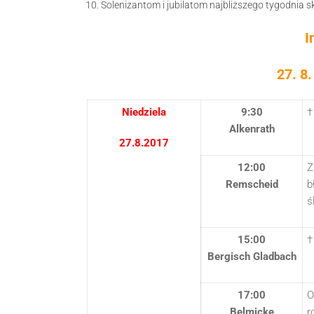
Solenizantom i jubilatom najbliższego tygodnia s
I
27. 8.
Niedziela
9:30
†
Alkenrath
27.8.2017
12:00
Z
Remscheid
b
ś
15:00
†
Bergisch Gladbach
17:00
O
Belmicke
r