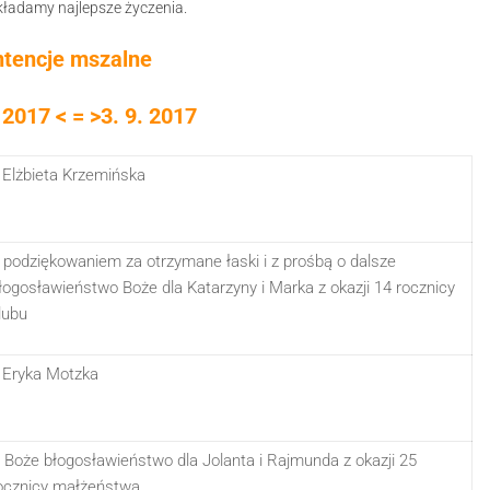
kładamy najlepsze życzenia.
ntencje mszalne
 2017 < = >3. 9. 2017
 Elżbieta Krzemińska
 podziękowaniem za otrzymane łaski i z prośbą o dalsze
łogosławieństwo Boże dla Katarzyny i Marka z okazji 14 rocznicy
lubu
 Eryka Motzka
 Boże błogosławieństwo dla Jolanta i Rajmunda z okazji 25
ocznicy małżeństwa