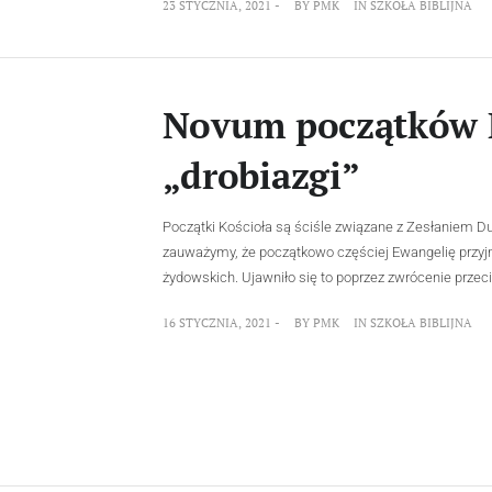
23 STYCZNIA, 2021 -
BY
PMK
IN
SZKOŁA BIBLIJNA
Novum początków K
„drobiazgi”
Początki Kościoła są ściśle związane z Zesłaniem D
zauważymy, że początkowo częściej Ewangelię przyj
żydowskich. Ujawniło się to poprzez zwrócenie przec
16 STYCZNIA, 2021 -
BY
PMK
IN
SZKOŁA BIBLIJNA