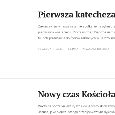
Pierwsza katecheza 
Zakończyliśmy nasze ostatnie spotkanie na pytaniu:
pierwszym wystąpieniu Piotra w dzień Pięćdziesiątni
to Piotr przemawia do Żydów zebranych w Jerozolimie
19 GRUDNIA, 2020 -
BY
PMK
IN
SZKOŁA BIBLIJNA
Nowy czas Kościoła
Warto na początku lektury Dziejów Apostolskich zwró
Jezusa, jako pierwsi stanęli przed poważnym dylem