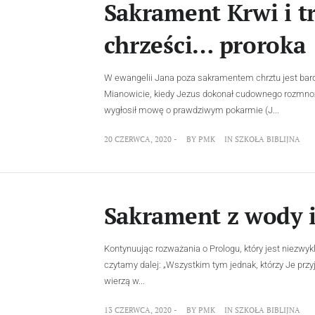
Sakrament Krwi i t
chrześci… proroka
W ewangelii Jana poza sakramentem chrztu jest bar
Mianowicie, kiedy Jezus dokonał cudownego rozmnoże
wygłosił mowę o prawdziwym pokarmie (J...
20 CZERWCA, 2020 -
BY
PMK
IN
SZKOŁA BIBLIJNA
Sakrament z wody 
Kontynuując rozważania o Prologu, który jest niezwy
czytamy dalej: „Wszystkim tym jednak, którzy Je przyję
wierzą w...
13 CZERWCA, 2020 -
BY
PMK
IN
SZKOŁA BIBLIJNA