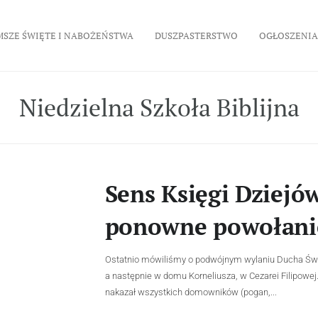
MSZE ŚWIĘTE I NABOŻEŃSTWA
DUSZPASTERSTWO
OGŁOSZENIA
Niedzielna Szkoła Biblijna
Sens Księgi Dziejów
ponowne powołani
Ostatnio mówiliśmy o podwójnym wylaniu Ducha Święt
a następnie w domu Korneliusza, w Cezarei Filipowej.
nakazał wszystkich domowników (pogan,...