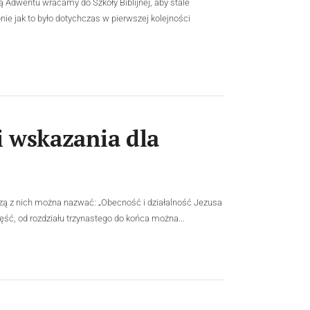
ą Adwentu wracamy do Szkoły Biblijnej, aby stale
e jak to było dotychczas w pierwszej kolejności
 wskazania dla
szą z nich można nazwać: „Obecność i działalność Jezusa
zęść, od rozdziału trzynastego do końca można...