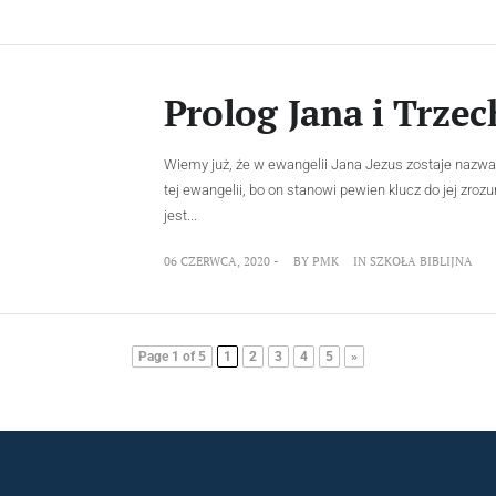
Prolog Jana i Trze
Wiemy już, że w ewangelii Jana Jezus zostaje nazw
tej ewangelii, bo on stanowi pewien klucz do jej zr
jest...
06 CZERWCA, 2020 -
BY
PMK
IN
SZKOŁA BIBLIJNA
Page 1 of 5
1
2
3
4
5
»