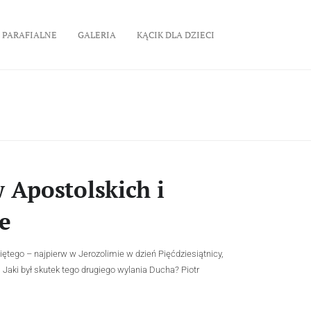
 PARAFIALNE
GALERIA
KĄCIK DLA DZIECI
 Apostolskich i
e
ego – najpierw w Jerozolimie w dzień Pięćdziesiątnicy,
 Jaki był skutek tego drugiego wylania Ducha? Piotr