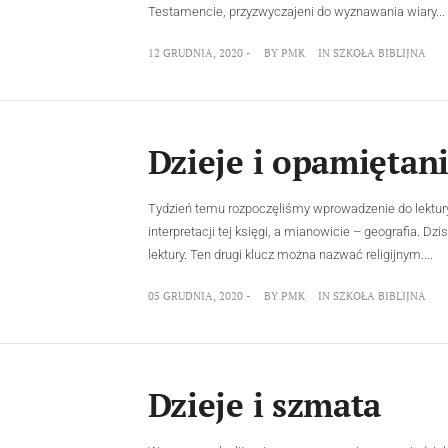
Testamencie, przyzwyczajeni do wyznawania wiary...
12 GRUDNIA, 2020 -
BY
PMK
IN
SZKOŁA BIBLIJNA
Dzieje i opamiętan
Tydzień temu rozpoczęliśmy wprowadzenie do lektury
interpretacji tej księgi, a mianowicie – geografia. Dz
lektury. Ten drugi klucz można nazwać religijnym....
05 GRUDNIA, 2020 -
BY
PMK
IN
SZKOŁA BIBLIJNA
Dzieje i szmata