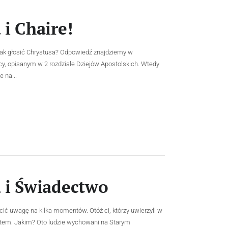
i Chaire!
 jak głosić Chrystusa? Odpowiedź znajdziemy w
cy, opisanym w 2 rozdziale Dziejów Apostolskich. Wtedy
 na...
 i Świadectwo
cić uwagę na kilka momentów. Otóż ci, którzy uwierzyli w
atem. Jakim? Oto ludzie wychowani na Starym