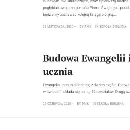
W nowym roku liturgicznym, wraz z pierwszą niedziel
pogłębiać swoją znajomość Pisma Świętego. I podobni
będziemy poznawać kolejną księgę biblijną,...
28 LISTOPADA, 2020 -
BY
PMK
IN
SZKOŁA BIBLIJNA
Budowa Ewangelii i
ucznia
Ewangelia Jana ta składa się z dwóch części. Pierw
w świecie” i składa się na nią 12 rozdziałów. Drugą c
27 CZERWCA, 2020 -
BY
PMK
IN
SZKOŁA BIBLIJNA