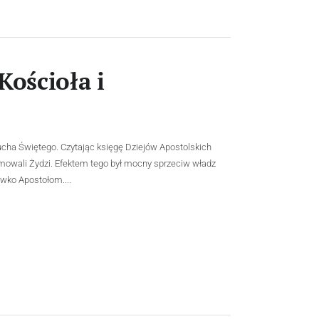
ościoła i
ucha Świętego. Czytając księgę Dziejów Apostolskich
mowali Żydzi. Efektem tego był mocny sprzeciw władz
iwko Apostołom....