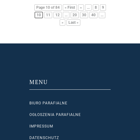
Page 10 of 84
« First
«
...
8
9
10
11
12
...
20
30
40
...
»
Last »
MENU
BIURO PARAFIALNE
OGŁOSZENIA PARAFIALNE
IMPRESSUM
DATENSCHUTZ