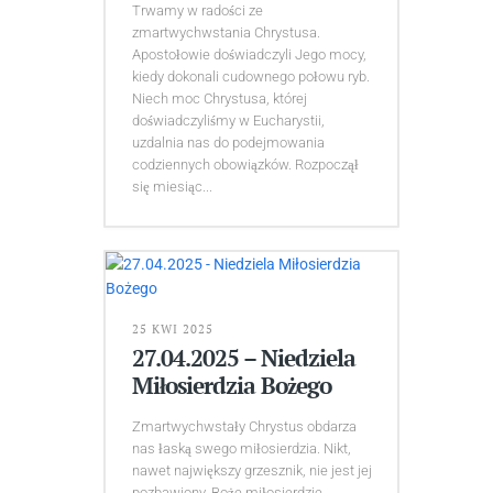
Trwamy w radości ze
zmartwychwstania Chrystusa.
Apostołowie doświadczyli Jego mocy,
kiedy dokonali cudownego połowu ryb.
Niech moc Chrystusa, której
doświadczyliśmy w Eucharystii,
uzdalnia nas do podejmowania
codziennych obowiązków. Rozpoczął
się miesiąc...
25 KWI 2025
27.04.2025 – Niedziela
Miłosierdzia Bożego
Zmartwychwstały Chrystus obdarza
nas łaską swego miłosierdzia. Nikt,
nawet największy grzesznik, nie jest jej
pozbawiony. Boże miłosierdzie