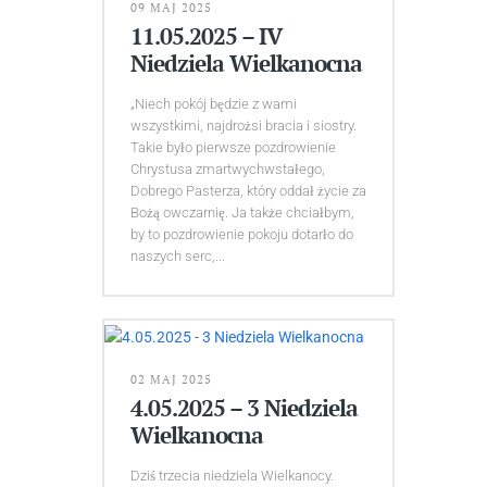
09 MAJ 2025
11.05.2025 – IV
Niedziela Wielkanocna
„Niech pokój będzie z wami
wszystkimi, najdrożsi bracia i siostry.
Takie było pierwsze pozdrowienie
Chrystusa zmartwychwstałego,
Dobrego Pasterza, który oddał życie za
Bożą owczarnię. Ja także chciałbym,
by to pozdrowienie pokoju dotarło do
naszych serc,...
02 MAJ 2025
4.05.2025 – 3 Niedziela
Wielkanocna
Dziś trzecia niedziela Wielkanocy.