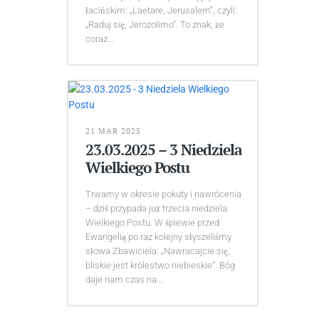
łacińskim: „Laetare, Jerusalem”, czyli:
„Raduj się, Jerozolimo”. To znak, że
coraz...
21 MAR 2025
23.03.2025 – 3 Niedziela
Wielkiego Postu
Trwamy w okresie pokuty i nawrócenia
– dziś przypada już trzecia niedziela
Wielkiego Postu. W śpiewie przed
Ewangelią po raz kolejny słyszeliśmy
słowa Zbawiciela: „Nawracajcie się,
bliskie jest królestwo niebieskie”. Bóg
daje nam czas na...