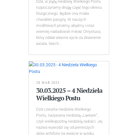
Dziś, w piątą niedzielę Wielkiego Postu
rozpoczynamy drugą część tego okresu
liturgicznego. Będzie ona miała
charakter pasyjny. W naszych
modlitwach prośmy, abyśmy coraz
wierniej naśladowali miłość Chrystusa,
który oddał własne życie za zbawienie
świata. Niech...
28 MAR 2025
30.03.2025 – 4 Niedziela
Wielkiego Postu
Dziś czwarta niedziela Wielkiego
Postu, nazywana niedzielą „Laetare”,
czyli wielkopostną niedzielą radości. Jej
nazwa wywodzi się od pierwszych
słów antyfony na wejście w języku