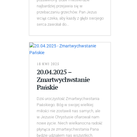
najbardziej przejawia się w
przebaczaniu grzechów. Pan Jezus
wciąż czeka, aby każdy z głębi swojego
serca zawołał do...
18 KWI 2025
20.04.2025 –
Zmartwychwstanie
Pańskie
Dziś uroczystość Zmartwychwstania
Pańskiego. Bóg w swojej wielkiej
miłości nie zostawił nas samych, ale
w Jezusie Chrystusie ofiarował nam
nowe życie. Niech wielkanocna radość
płynąca ze zmartwychwstania Pana
będzie udziałem nas wszystkich.