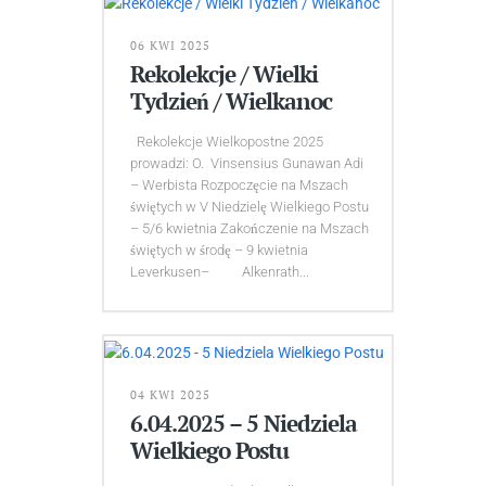
06 KWI 2025
Rekolekcje / Wielki
Tydzień / Wielkanoc
Rekolekcje Wielkopostne 2025
prowadzi: O. Vinsensius Gunawan Adi
– Werbista Rozpoczęcie na Mszach
świętych w V Niedzielę Wielkiego Postu
– 5/6 kwietnia Zakończenie na Mszach
świętych w środę – 9 kwietnia
Leverkusen– Alkenrath...
04 KWI 2025
6.04.2025 – 5 Niedziela
Wielkiego Postu