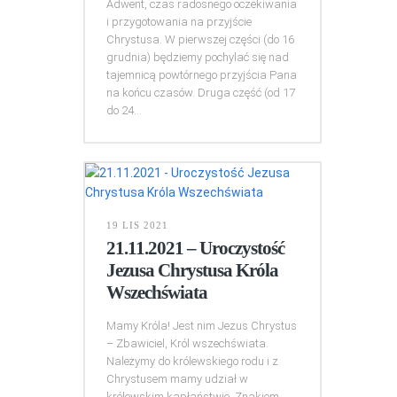
Adwent, czas radosnego oczekiwania
i przygotowania na przyjście
Chrystusa. W pierwszej części (do 16
grudnia) będziemy pochylać się nad
tajemnicą powtórnego przyjścia Pana
na końcu czasów. Druga część (od 17
do 24...
19 LIS 2021
21.11.2021 – Uroczystość
Jezusa Chrystusa Króla
Wszechświata
Mamy Króla! Jest nim Jezus Chrystus
– Zbawiciel, Król wszechświata.
Należymy do królewskiego rodu i z
Chrystusem mamy udział w
królewskim kapłaństwie. Znakiem