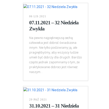
06 LIS 2021
07.11.2021 – 32 Niedziela
Zwykła
Na pewno najpiękniejszą cechą
człowieka jest dobroć świadczona
innym. Nie tylko podziwiamy ją, ale
pragnęlibyśmy, aby wszyscy ludzie
umieli być dobrzy dla drugich. Bardzo
często jednak zapominamy o tym, że
praktykowanie dobroci jest również
naszym...
29 PAŹ 2021
31.10.2021 – 31 Niedziela