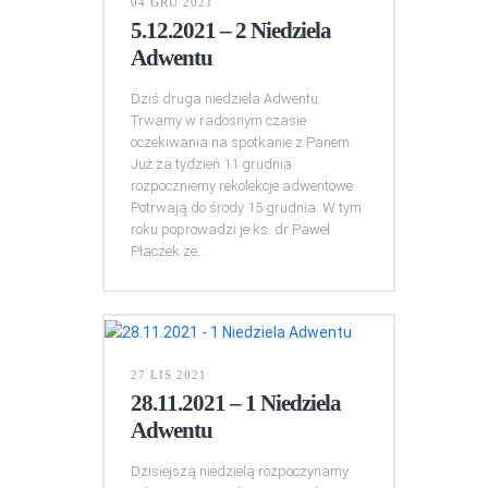
04 GRU 2021
5.12.2021 – 2 Niedziela
Adwentu
Dziś druga niedziela Adwentu.
Trwamy w radosnym czasie
oczekiwania na spotkanie z Panem.
Już za tydzień 11 grudnia
rozpoczniemy rekolekcje adwentowe.
Potrwają do środy 15 grudnia. W tym
roku poprowadzi je ks. dr Paweł
Płaczek ze...
27 LIS 2021
28.11.2021 – 1 Niedziela
Adwentu
Dzisiejszą niedzielą rozpoczynamy