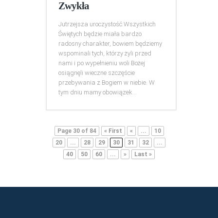
Zwykła
Jutrzejsza uroczystość Wszystkich
Świętych będzie miała bardzo
radosny charakter, bowiem będziemy
wspominali tych, którzy żyli przed
nami i po wypełnieniu woli Bożej
osiągnęli wieczne szczęście
przebywania z Bogiem w niebie. W
tym dniu mamy obowiązek...
Page 30 of 84
« First
«
...
10
20
...
28
29
30
31
32
...
40
50
60
...
»
Last »