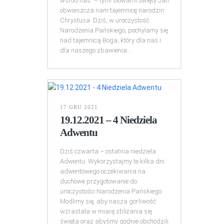
wśród nas” – tymi słowami Święty Jan
obwieszcza nam tajemnicę narodzin
Chrystusa. Dziś, w uroczystość
Narodzenia Pańskiego, pochylamy się
nad tajemnicą Boga, który dla nas i
dla naszego zbawienia...
17 GRU 2021
19.12.2021 – 4 Niedziela
Adwentu
Dziś czwarta – ostatnia niedziela
Adwentu. Wykorzystajmy te kilka dni
adwentowego oczekiwania na
duchowe przygotowanie do
uroczystości Narodzenia Pańskiego.
Modlimy się, aby nasza gorliwość
wzrastała w miarę zbliżania się
święta oraz abyśmy godnie obchodzili