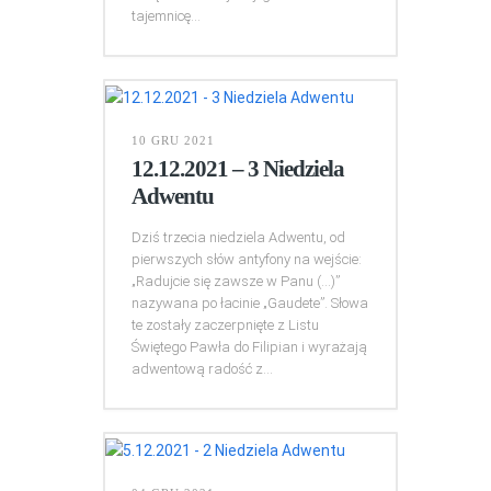
tajemnicę...
10 GRU 2021
12.12.2021 – 3 Niedziela
Adwentu
Dziś trzecia niedziela Adwentu, od
pierwszych słów antyfony na wejście:
„Radujcie się zawsze w Panu (…)”
nazywana po łacinie „Gaudete”. Słowa
te zostały zaczerpnięte z Listu
Świętego Pawła do Filipian i wyrażają
adwentową radość z...