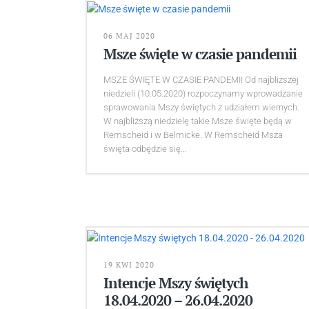
06 MAJ 2020
Msze święte w czasie pandemii
MSZE ŚWIĘTE W CZASIE PANDEMII Od najbliższej
niedzieli (10.05.2020) rozpoczynamy wprowadzanie
sprawowania Mszy świętych z udziałem wiernych.
W najbliższą niedzielę takie Msze święte będą w
Remscheid i w Belmicke. W Remscheid Msza
święta odbędzie się...
19 KWI 2020
Intencje Mszy świętych
18.04.2020 – 26.04.2020