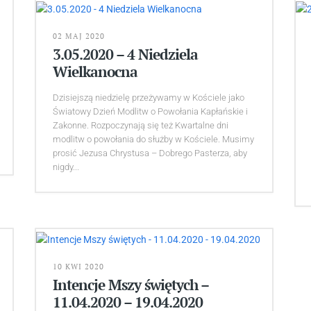
02 MAJ 2020
3.05.2020 – 4 Niedziela
Wielkanocna
Dzisiejszą niedzielę przeżywamy w Kościele jako
Światowy Dzień Modlitw o Powołania Kapłańskie i
Zakonne. Rozpoczynają się też Kwartalne dni
modlitw o powołania do służby w Kościele. Musimy
prosić Jezusa Chrystusa – Dobrego Pasterza, aby
nigdy...
10 KWI 2020
Intencje Mszy świętych –
11.04.2020 – 19.04.2020