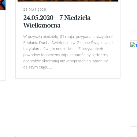
23 MAJ 2020
24.05.2020 – 7 Niedziela
Wielkanocna
W przyszłą niedzielę, 31 maja, przypada uroczystość
Zesłania Ducha Świętego, tzw. Zielone Świątki. Jest
to tytularne święto naszej Misji. Z oczywistych
powodów tegoroczny odpust parafialny będziemy
obchodzić skromniej niż w poprzednich latach. W
dalszym ciągu,...