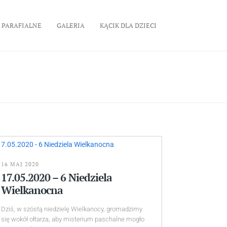
 PARAFIALNE
GALERIA
KĄCIK DLA DZIECI
16 MAJ 2020
17.05.2020 – 6 Niedziela
Wielkanocna
Dziś, w szóstą niedzielę Wielkanocy, gromadzimy
się wokół ołtarza, aby misterium paschalne mogło