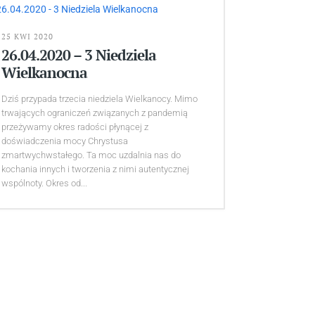
25 KWI 2020
26.04.2020 – 3 Niedziela
Wielkanocna
Dziś przypada trzecia niedziela Wielkanocy. Mimo
trwających ograniczeń związanych z pandemią
przeżywamy okres radości płynącej z
doświadczenia mocy Chrystusa
zmartwychwstałego. Ta moc uzdalnia nas do
kochania innych i tworzenia z nimi autentycznej
wspólnoty. Okres od...