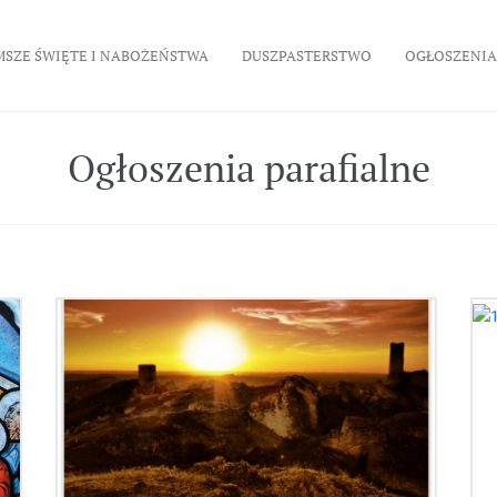
MSZE ŚWIĘTE I NABOŻEŃSTWA
DUSZPASTERSTWO
OGŁOSZENIA
Ogłoszenia parafialne