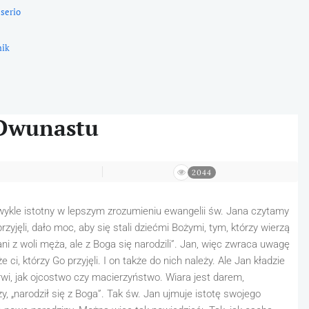
 serio
nik
 Dwunastu
2044
zwykle istotny w lepszym zrozumieniu ewangelii św. Jana czytamy
zyjęli, dało moc, aby się stali dziećmi Bożymi, tym, którzy wierzą
 ani z woli męża, ale z Boga się narodzili”. Jan, więc zwraca uwagę
e ci, którzy Go przyjęli. I on także do nich należy. Ale Jan kładzie
rwi, jak ojcostwo czy macierzyństwo. Wiara jest darem,
y, „narodził się z Boga”. Tak św. Jan ujmuje istotę swojego