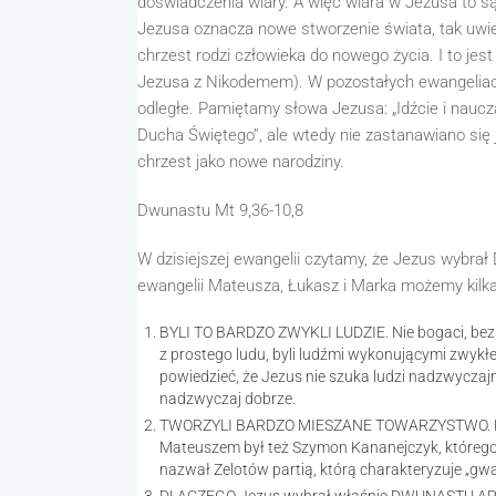
doświadczenia wiary. A więc wiara w Jezusa to są
Jezusa oznacza nowe stworzenie świata, tak uwie
chrzest rodzi człowieka do nowego życia. I to j
Jezusa z Nikodemem). W pozostałych ewangeliach p
odległe. Pamiętamy słowa Jezusa: „Idźcie i nauczaj
Ducha Świętego”, ale wtedy nie zastanawiano się 
chrzest jako nowe narodziny.
Dwunastu Mt 9,36-10,8
W dzisiejszej ewangelii czytamy, że Jezus wybrał
ewangelii Mateusza, Łukasz i Marka możemy kilk
BYLI TO BARDZO ZWYKLI LUDZIE. Nie bogaci, bez a
z prostego ludu, byli ludźmi wykonującymi zwykł
powiedzieć, że Jezus nie szuka ludzi nadzwycza
nadzwyczaj dobrze.
TWORZYLI BARDZO MIESZANE TOWARZYSTWO. Przykł
Mateuszem był też Szymon Kananejczyk, którego
nazwał Zelotów partią, którą charakteryzuje „gw