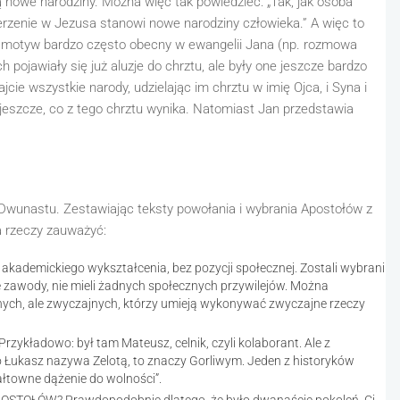
 nowe narodziny. Można więc tak powiedzieć: „
Tak, jak osoba
rzenie w Jezusa stanowi nowe narodziny człowieka.”
A więc to
est motyw bardzo często obecny w ewangelii Jana (np. rozmowa
ojawiały się już aluzje do chrztu, ale były one jeszcze bardzo
cie wszystkie narody, udzielając im chrztu w imię Ojca, i Syna i
jeszcze, co z tego chrztu wynika. Natomiast Jan przedstawia
 Dwunastu. Zestawiając teksty powołania i wybrania Apostołów z
a rzeczy zauważyć:
kademickiego wykształcenia, bez pozycji społecznej. Zostali wybrani
e zawody, nie mieli żadnych społecznych przywilejów. Można
jnych, ale zwyczajnych, którzy umieją wykonywać zwyczajne rzeczy
adowo: był tam Mateusz, celnik, czyli kolaborant. Ale z
 Łukasz nazywa Zelotą, to znaczy Gorliwym. Jeden z historyków
ałtowne dążenie do wolności”.