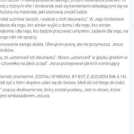
TOŁÓW? Prawdopodobnie dlatego, że było dwanaście pokoleń. Ci
y się z różnych sfer i środowisk stali się kamieniami składającymi się na
ożony na materiale, jaki stanowią zwykli ludzie.
ołał uczniów swoich, i wybrał z nich dwunastu”. W Jego Królestwie
anie dla tego, kto winien wyjść z domu i dla tego, kto winien
rękoma i dla tego, kto będzie pracować umysłem, zadanie dla tego, na
ogo nikt nie spojrzy.
nywania swego dzieła. Oferuje im pracę, ale nie przymusza. Jezus
otników.
 że „ustanowił ich dwunastu”. Słowo „ustanowił” w języku greckim w
złowieka na jakiś urząd”. Jezus postępował jak król nominujący
są również znamienne. ZOSTALI WYBRANI, BY BYĆ Z JEZUSEM (Mk 4,14).
li żyć z Nim i dopiero udać się do świata. Mieli iść od Niego do ludzi.
aczy dosłownie ten, który został posłany. Jest to słowo, które
n jest ambasadorem Jezusa.