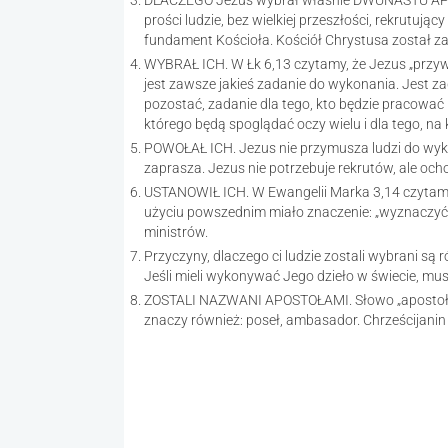
DLACZEGO Jezus wybrał właśnie DWUNASTU APOS
prości ludzie, bez wielkiej przeszłości, rekrutując
fundament Kościoła. Kościół Chrystusa został zał
WYBRAŁ ICH. W Łk 6,13 czytamy, że Jezus „przyw
jest zawsze jakieś zadanie do wykonania. Jest zad
pozostać, zadanie dla tego, kto będzie pracować 
którego będą spoglądać oczy wielu i dla tego, na k
POWOŁAŁ ICH. Jezus nie przymusza ludzi do wyko
zaprasza. Jezus nie potrzebuje rekrutów, ale och
USTANOWIŁ ICH. W Ewangelii Marka 3,14 czytamy,
użyciu powszednim miało znaczenie: „wyznaczyć c
ministrów.
Przyczyny, dlaczego ci ludzie zostali wybrani 
Jeśli mieli wykonywać Jego dzieło w świecie, musie
ZOSTALI NAZWANI APOSTOŁAMI. Słowo „apostoł” zn
znaczy również: poseł, ambasador. Chrześcijani