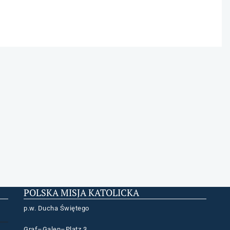
POLSKA MISJA KATOLICKA
p.w. Ducha Świętego
Graf–Galen–Platz 3