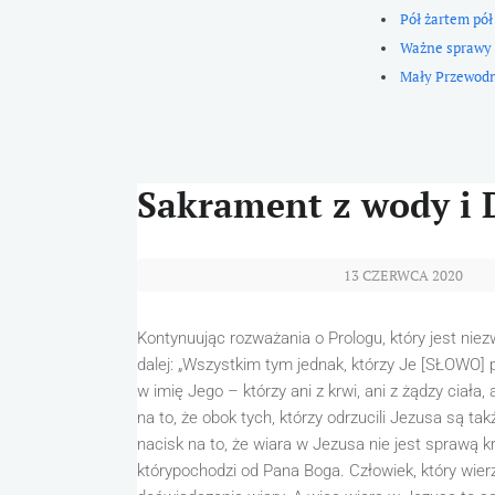
Pół żartem pół
Ważne sprawy
Mały Przewod
Sakrament z wody i
13 CZERWCA 2020
Kontynuując rozważania o Prologu, który jest nie
dalej: „Wszystkim tym jednak, którzy Je [SŁOWO] pr
w imię Jego – którzy ani z krwi, ani z żądzy ciała,
na to, że obok tych, którzy odrzucili Jezusa są takż
nacisk na to, że wiara w Jezusa nie jest sprawą k
którypochodzi od Pana Boga. Człowiek, który wierz