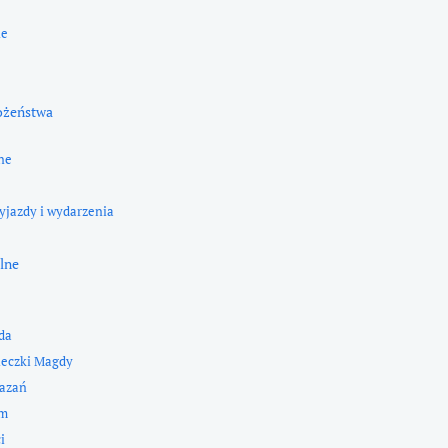
ne
ożeństwa
ne
yjazdy i wydarzenia
lne
da
ieczki Magdy
kazań
zm
i