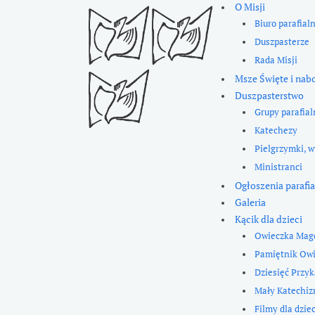
O Misji
Biuro parafial
Duszpasterze
Rada Misji
Msze Święte i nab
Duszpasterstwo
Grupy parafial
Katechezy
Pielgrzymki, w
Ministranci
Ogłoszenia parafia
Galeria
Kącik dla dzieci
Owieczka Mag
Pamiętnik Ow
Dziesięć Przy
Mały Katechi
Filmy dla dziec