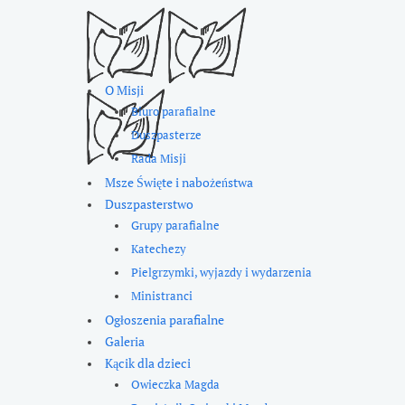
O Misji
Biuro parafialne
Duszpasterze
Rada Misji
Msze Święte i nabożeństwa
Duszpasterstwo
Grupy parafialne
Katechezy
Pielgrzymki, wyjazdy i wydarzenia
Ministranci
Ogłoszenia parafialne
Galeria
Kącik dla dzieci
Owieczka Magda