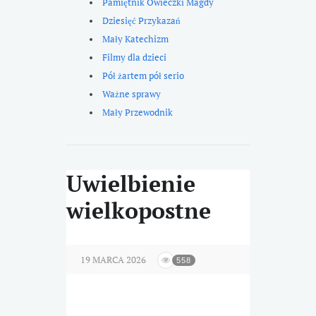
Pamiętnik Owieczki Magdy
Dziesięć Przykazań
Mały Katechizm
Filmy dla dzieci
Pół żartem pół serio
Ważne sprawy
Mały Przewodnik
Uwielbienie
wielkopostne
19 MARCA 2026
558