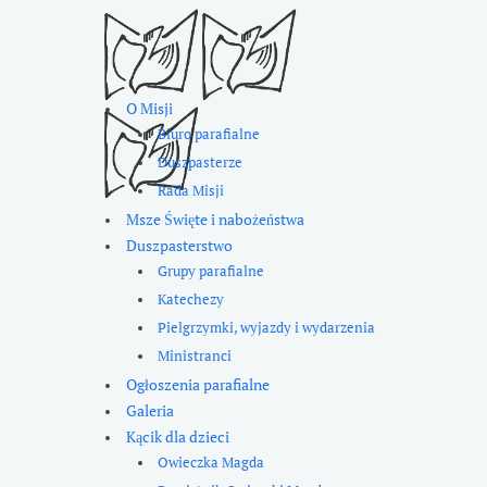
O Misji
Biuro parafialne
Duszpasterze
Rada Misji
Msze Święte i nabożeństwa
Duszpasterstwo
Grupy parafialne
Katechezy
Pielgrzymki, wyjazdy i wydarzenia
Ministranci
Ogłoszenia parafialne
Galeria
Kącik dla dzieci
Owieczka Magda