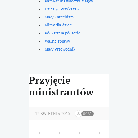
Pamiętnik Owieczki Magdy
Dziesięć Przykazań
Mały Katechizm
Filmy dla dzieci
Pół żartem pół serio
Ważne sprawy
Mały Przewodnik
Przyjęcie
ministrantów
12 KWIETNIA 2015
8037