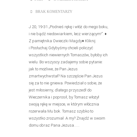
BRAK KOMENTARZY
J 20, 19-31 „Podnieś rękę i włóż do mego boku,
i nie bądź niedowiarkiem, lecz wierzącym!”. ♦
Z pamiętnika Owieczki Magdy♦ Kliknij
i Posłuchaj Gdybyśmy chcieli policzyć
wszystkich niewiernych Tomaszów, byłoby ich
wielu. Bo wszyscy zadajemy sobie pytanie:
jak to możliwe, że Pan Jezus
zmartwychwstał? Na szczęście Pan Jezus
się za to nie gniewa. Powiedział o sobie, że
jest miłosierny, dlatego przyszedł do
Wieczernika i poprosił, by Tomasz włożył
swoją rękę w miejsce, w którym włócznia
rozerwała Mu bok. Tomasz szybko to
wszystko zrozumiał. A my? Znajdź w swoim
domu obraz Pana Jezusa......