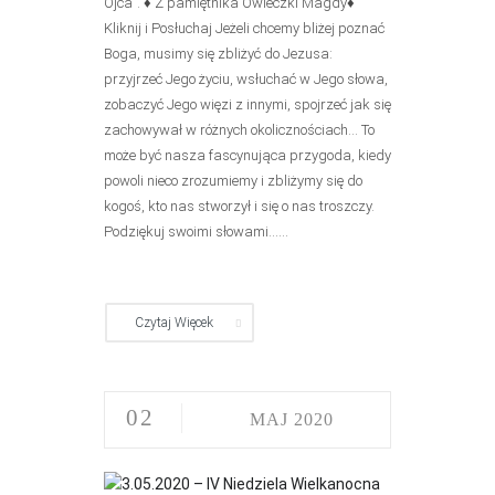
Ojca”. ♦ Z pamiętnika Owieczki Magdy♦
Kliknij i Posłuchaj Jeżeli chcemy bliżej poznać
Boga, musimy się zbliżyć do Jezusa:
przyjrzeć Jego życiu, wsłuchać w Jego słowa,
zobaczyć Jego więzi z innymi, spojrzeć jak się
zachowywał w różnych okolicznościach… To
może być nasza fascynująca przygoda, kiedy
powoli nieco zrozumiemy i zbliżymy się do
kogoś, kto nas stworzył i się o nas troszczy.
Podziękuj swoimi słowami......
Czytaj Więcek
02
MAJ 2020