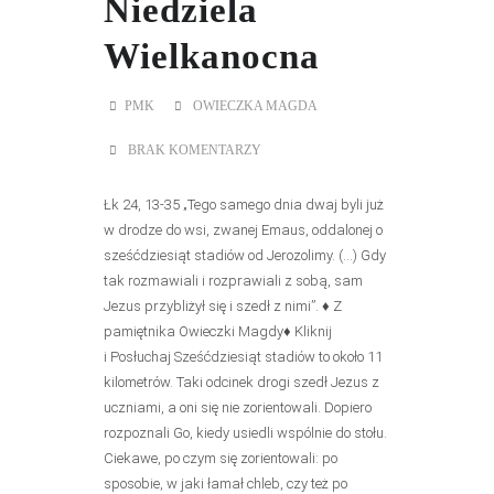
Niedziela
Wielkanocna
PMK
OWIECZKA MAGDA
BRAK KOMENTARZY
Łk 24, 13-35 „Tego samego dnia dwaj byli już
w drodze do wsi, zwanej Emaus, oddalonej o
sześćdziesiąt stadiów od Jerozolimy. (…) Gdy
tak rozmawiali i rozprawiali z sobą, sam
Jezus przybliżył się i szedł z nimi”. ♦ Z
pamiętnika Owieczki Magdy♦ Kliknij
i Posłuchaj Sześćdziesiąt stadiów to około 11
kilometrów. Taki odcinek drogi szedł Jezus z
uczniami, a oni się nie zorientowali. Dopiero
rozpoznali Go, kiedy usiedli wspólnie do stołu.
Ciekawe, po czym się zorientowali: po
sposobie, w jaki łamał chleb, czy też po