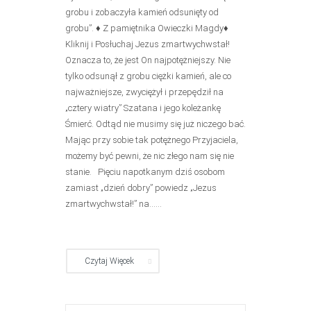
grobu i zobaczyła kamień odsunięty od
grobu”. ♦ Z pamiętnika Owieczki Magdy♦
Kliknij i Posłuchaj Jezus zmartwychwstał!
Oznacza to, że jest On najpotężniejszy. Nie
tylko odsunął z grobu ciężki kamień, ale co
najważniejsze, zwyciężył i przepędził na
„cztery wiatry” Szatana i jego koleżankę
Śmierć. Odtąd nie musimy się już niczego bać.
Mając przy sobie tak potężnego Przyjaciela,
możemy być pewni, że nic złego nam się nie
stanie. Pięciu napotkanym dziś osobom
zamiast „dzień dobry” powiedz „Jezus
zmartwychwstał!” na......
Czytaj Więcek