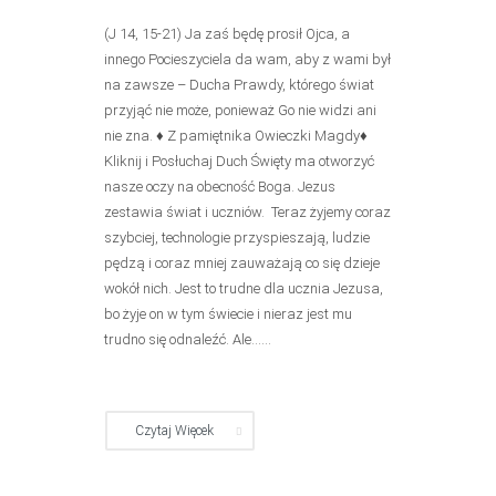
(J 14, 15-21) Ja zaś będę prosił Ojca, a
innego Pocieszyciela da wam, aby z wami był
na zawsze – Ducha Prawdy, którego świat
przyjąć nie może, ponieważ Go nie widzi ani
nie zna. ♦ Z pamiętnika Owieczki Magdy♦
Kliknij i Posłuchaj Duch Święty ma otworzyć
nasze oczy na obecność Boga. Jezus
zestawia świat i uczniów. Teraz żyjemy coraz
szybciej, technologie przyspieszają, ludzie
pędzą i coraz mniej zauważają co się dzieje
wokół nich. Jest to trudne dla ucznia Jezusa,
bo żyje on w tym świecie i nieraz jest mu
trudno się odnaleźć. Ale......
Czytaj Więcek