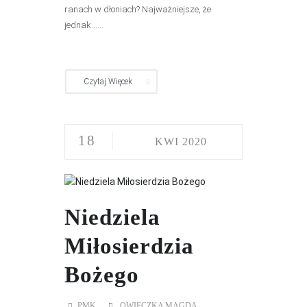
ranach w dłoniach? Najważniejsze, że
jednak......
Czytaj Więcek
18
KWI 2020
Niedziela
Miłosierdzia
Bożego
PMK
OWIECZKA MAGDA