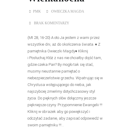
PMK
OWIECZKA MAGDA
BRAK KOMENTARZY
(Mt 28, 16-20) A oto Ja jestem z wami przez
wszystkie dni, aż do skończenia świata. ♦ Z
pamiętnika Owieczki Magdy♦ Kliknij
i Posłuchaj Któż z nas nie chciałby dojść tam,
gdzie czeka Pan? By mogło tak się stać,
musimy nieustannie pamiętać o
niebezpieczeństwie grzechu. Wpatrując się w
Chrystusa wstępującego do nieba, jak
najszybciej zmieńmy dotychczasowy styl
życia. Do pięknych słów dołączmy jeszcze
piękniejsze czyny. Przypomnienie Ewangelii !!!
Kliknij w obrazek aby go powiększyć i
odczytać zadanie, aby zapisać odpowiedź w
swoim pamiętniku !!!...