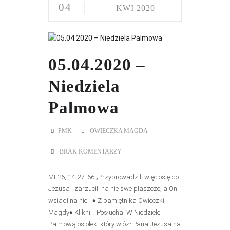
04
KWI 2020
05.04.2020 –
Niedziela
Palmowa
PMK
OWIECZKA MAGDA
BRAK KOMENTARZY
Mt 26, 14-27, 66 „Przyprowadzili więc oślę do
Jezusa i zarzucili na nie swe płaszcze, a On
wsiadł na nie”. ♦ Z pamiętnika Owieczki
Magdy♦ Kliknij i Posłuchaj W Niedzielę
Palmową osiołek, który wiózł Pana Jezusa na