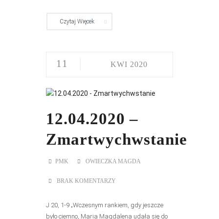
Czytaj Więcek
11
KWI 2020
12.04.2020 –
Zmartwychwstanie
PMK
OWIECZKA MAGDA
BRAK KOMENTARZY
J 20, 1-9 „Wczesnym rankiem, gdy jeszcze
było ciemno, Maria Magdalena udała się do