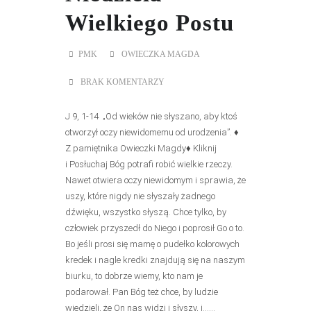
Wielkiego Postu
PMK
OWIECZKA MAGDA
BRAK KOMENTARZY
J 9, 1-14 „Od wieków nie słyszano, aby ktoś
otworzył oczy niewidomemu od urodzenia”. ♦
Z pamiętnika Owieczki Magdy♦ Kliknij
i Posłuchaj Bóg potrafi robić wielkie rzeczy.
Nawet otwiera oczy niewidomym i sprawia, że
uszy, które nigdy nie słyszały żadnego
dźwięku, wszystko słyszą. Chce tylko, by
człowiek przyszedł do Niego i poprosił Go o to.
Bo jeśli prosi się mamę o pudełko kolorowych
kredek i nagle kredki znajdują się na naszym
biurku, to dobrze wiemy, kto nam je
podarował. Pan Bóg też chce, by ludzie
wiedzieli, że On nas widzi i słyszy, i......