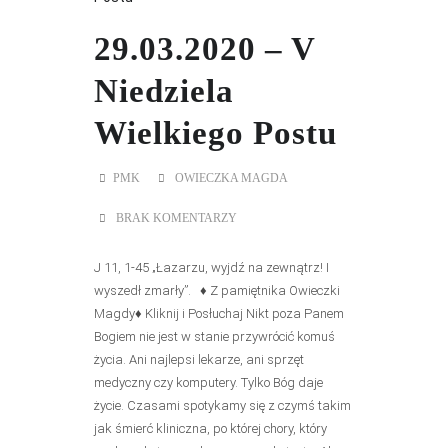
29.03.2020 – V
Niedziela
Wielkiego Postu
PMK
OWIECZKA MAGDA
BRAK KOMENTARZY
J 11, 1-45 „Łazarzu, wyjdź na zewnątrz! I
wyszedł zmarły”. ♦ Z pamiętnika Owieczki
Magdy♦ Kliknij i Posłuchaj Nikt poza Panem
Bogiem nie jest w stanie przywrócić komuś
życia. Ani najlepsi lekarze, ani sprzęt
medyczny czy komputery. Tylko Bóg daje
życie. Czasami spotykamy się z czymś takim
jak śmierć kliniczna, po której chory, który