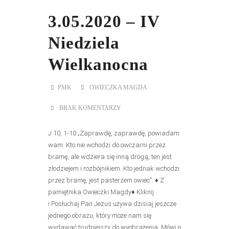
3.05.2020 – IV
Niedziela
Wielkanocna
PMK
OWIECZKA MAGDA
BRAK KOMENTARZY
J 10, 1-10 „Zaprawdę, zaprawdę, powiadam
wam: Kto nie wchodzi do owczarni przez
bramę, ale wdziera się inną drogą, ten jest
złodziejem i rozbójnikiem. Kto jednak wchodzi
przez bramę, jest pasterzem owiec”. ♦ Z
pamiętnika Owieczki Magdy♦ Kliknij
i Posłuchaj Pan Jezus używa dzisiaj jeszcze
jednego obrazu, który może nam się
wydawać trudniejszy do wyobrażenia. Mówi o