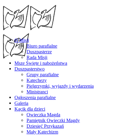
O Misji
Biuro parafialne
Duszpasterze
Rada Misji
Msze Święte i nabożeństwa
Duszpasterstwo
Grupy parafialne
Katechezy
Pielgrzymki, wyjazdy i wydarzenia
Ministranci
Ogłoszenia parafialne
Galeria
Kącik dla dzieci
Owieczka Magda
Pamiętnik Owieczki Magdy
Dziesięć Przykazań
Mały Katechizm