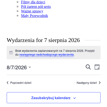
Filmy dla dzieci
Pół żartem pół serio
Ważne sprawy
Mały Przewodnik
Wydarzenia for 7 sierpnia 2026
Brak wydarzenia zaplanowanych na 7 sierpnia 2026. Przejdź
Powiadomienie
do
następnego nadchodzącego wydarzenia
.
8/7/2026
Wydarzen
Wyda
Szukaj
Dzień
Wido
Nawigacj
Wybierz
nawig
datę.
po
Poprzedni dzień
Następny dzień
wyszukiw
i
Zasubskrybuj kalendarz
widokach