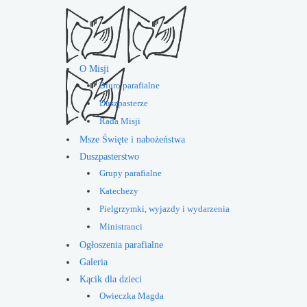
O Misji
Biuro parafialne
Duszpasterze
Rada Misji
Msze Święte i nabożeństwa
Duszpasterstwo
Grupy parafialne
Katechezy
Pielgrzymki, wyjazdy i wydarzenia
Ministranci
Ogłoszenia parafialne
Galeria
Kącik dla dzieci
Owieczka Magda