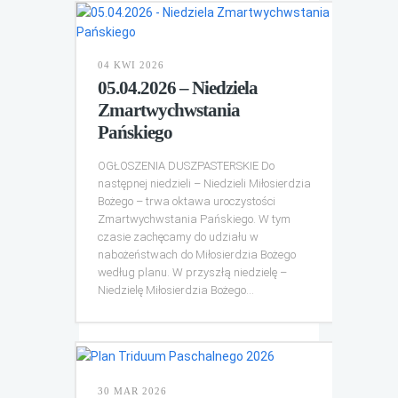
04 KWI 2026
05.04.2026 – Niedziela
Zmartwychwstania
Pańskiego
OGŁOSZENIA DUSZPASTERSKIE Do
następnej niedzieli – Niedzieli Miłosierdzia
Bożego – trwa oktawa uroczystości
Zmartwychwstania Pańskiego. W tym
czasie zachęcamy do udziału w
nabożeństwach do Miłosierdzia Bożego
według planu. W przyszłą niedzielę –
Niedzielę Miłosierdzia Bożego...
30 MAR 2026