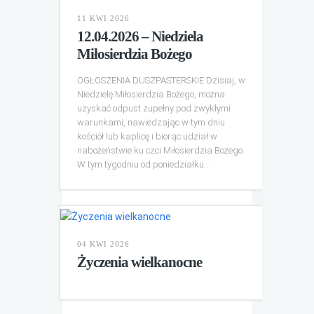
11 KWI 2026
12.04.2026 – Niedziela
Miłosierdzia Bożego
OGŁOSZENIA DUSZPASTERSKIE Dzisiaj, w
Niedzielę Miłosierdzia Bożego, można
uzyskać odpust zupełny pod zwykłymi
warunkami, nawiedzając w tym dniu
kościół lub kaplicę i biorąc udział w
nabożeństwie ku czci Miłosierdzia Bożego.
W tym tygodniu od poniedziałku...
04 KWI 2026
Życzenia wielkanocne