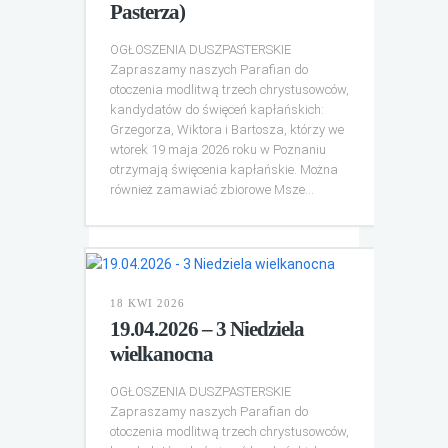
Pasterza)
OGŁOSZENIA DUSZPASTERSKIE
Zapraszamy naszych Parafian do
otoczenia modlitwą trzech chrystusowców,
kandydatów do święceń kapłańskich:
Grzegorza, Wiktora i Bartosza, którzy we
wtorek 19 maja 2026 roku w Poznaniu
otrzymają święcenia kapłańskie. Można
również zamawiać zbiorowe Msze...
18 KWI 2026
19.04.2026 – 3 Niedziela
wielkanocna
OGŁOSZENIA DUSZPASTERSKIE
Zapraszamy naszych Parafian do
otoczenia modlitwą trzech chrystusowców,