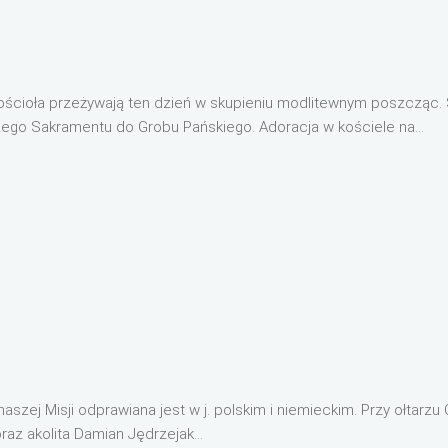
 Kościoła przeżywają ten dzień w skupieniu modlitewnym poszcząc. 
zego Sakramentu do Grobu Pańskiego. Adoracja w kościele na...
 naszej Misji odprawiana jest w j. polskim i niemieckim. Przy ołtar
oraz akolita Damian Jędrzejak...