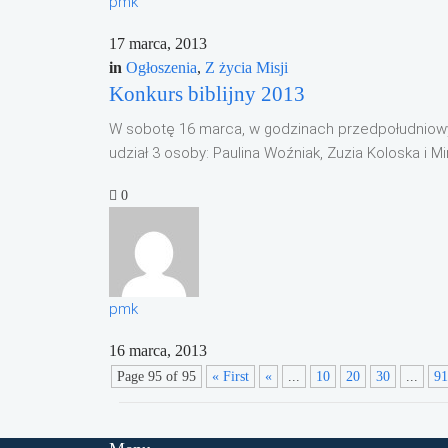
pmk
17 marca, 2013
in
Ogłoszenia
,
Z życia Misji
Konkurs biblijny 2013
W sobotę 16 marca, w godzinach przedpołudniowych
udział 3 osoby: Paulina Woźniak, Zuzia Koloska i Mir
0
pmk
16 marca, 2013
Page 95 of 95
« First
«
...
10
20
30
...
91