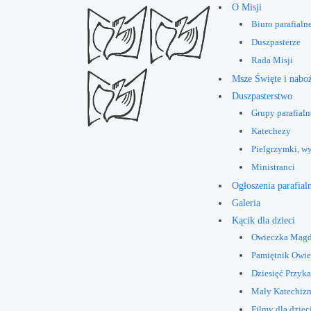
O Misji
Biuro parafialn
Duszpasterze
Rada Misji
Msze Święte i nabo
Duszpasterstwo
Grupy parafialn
Katechezy
Pielgrzymki, w
Ministranci
Ogłoszenia parafial
Galeria
Kącik dla dzieci
Owieczka Mag
Pamiętnik Owi
Dziesięć Przyk
Mały Katechiz
Filmy dla dziec