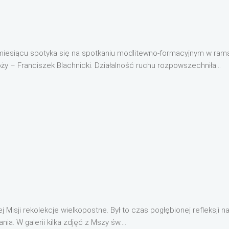
miesiącu spotyka się na spotkaniu modlitewno-formacyjnym w ram
oży – Franciszek Blachnicki. Działalność ruchu rozpowszechniła...
Misji rekolekcje wielkopostne. Był to czas pogłębionej refleksji n
a. W galerii kilka zdjęć z Mszy św....