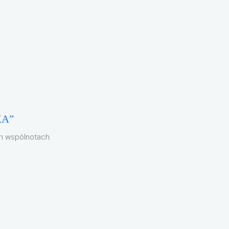
KA”
ch wspólnotach.