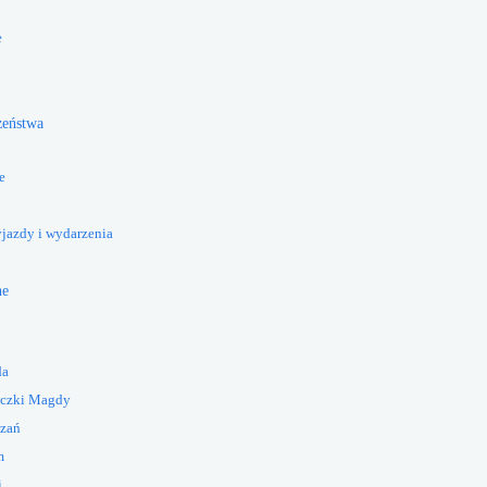
e
żeństwa
e
yjazdy i wydarzenia
ne
da
eczki Magdy
azań
m
i