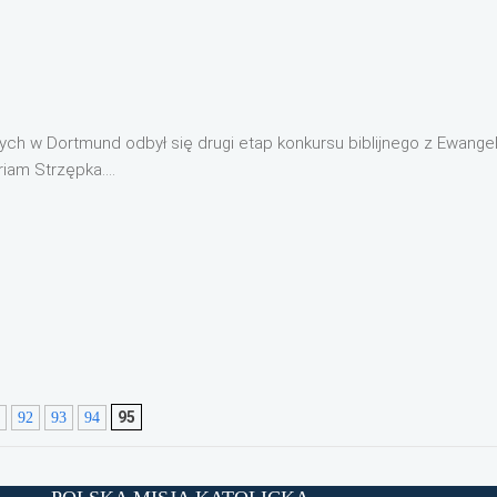
 w Dortmund odbył się drugi etap konkursu biblijnego z Ewangelii 
iam Strzępka....
95
92
93
94