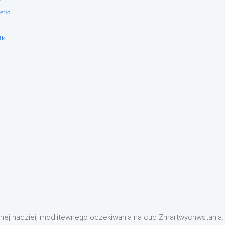
erio
ik
hej nadziei, modlitewnego oczekiwania na cud Zmartwychwstania.