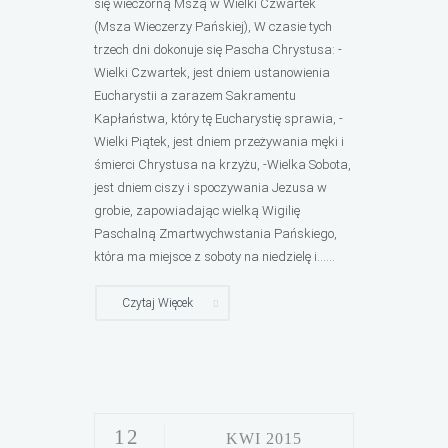
się wieczorną Mszą w Wielki Czwartek
(Msza Wieczerzy Pańskiej), W czasie tych
trzech dni dokonuje się Pascha Chrystusa: -
Wielki Czwartek, jest dniem ustanowienia
Eucharystii a zarazem Sakramentu
Kapłaństwa, ktόry tę Eucharystię sprawia, -
Wielki Piątek, jest dniem przeżywania męki i
śmierci Chrystusa na krzyżu, -Wielka Sobota,
jest dniem ciszy i spoczywania Jezusa w
grobie, zapowiadając wielką Wigilię
Paschalną Zmartwychwstania Pańskiego,
ktόra ma miejsce z soboty na niedzielę i......
Czytaj Więcek
12
KWI 2015