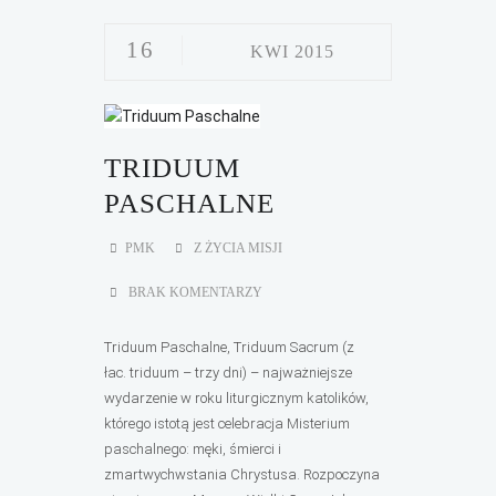
16
KWI 2015
TRIDUUM
PASCHALNE
PMK
Z ŻYCIA MISJI
BRAK KOMENTARZY
Triduum Paschalne, Triduum Sacrum (z
łac. triduum – trzy dni) – najważniejsze
wydarzenie w roku liturgicznym katolików,
którego istotą jest celebracja Misterium
paschalnego: męki, śmierci i
zmartwychwstania Chrystusa. Rozpoczyna