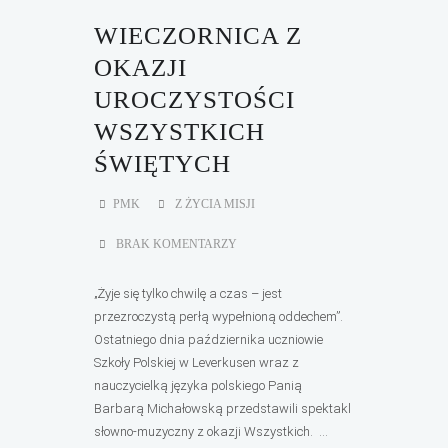
WIECZORNICA Z
OKAZJI
UROCZYSTOŚCI
WSZYSTKICH
ŚWIĘTYCH
PMK
Z ŻYCIA MISJI
BRAK KOMENTARZY
„Żyje się tylko chwilę a czas – jest
przezroczystą perłą wypełnioną oddechem”.
Ostatniego dnia października uczniowie
Szkoły Polskiej w Leverkusen wraz z
nauczycielką języka polskiego Panią
Barbarą Michałowską przedstawili spektakl
słowno-muzyczny z okazji Wszystkich. ...