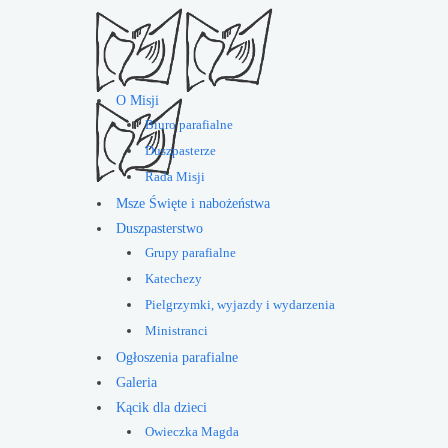
O Misji
Biuro parafialne
Duszpasterze
Rada Misji
Msze Święte i nabożeństwa
Duszpasterstwo
Grupy parafialne
Katechezy
Pielgrzymki, wyjazdy i wydarzenia
Ministranci
Ogłoszenia parafialne
Galeria
Kącik dla dzieci
Owieczka Magda