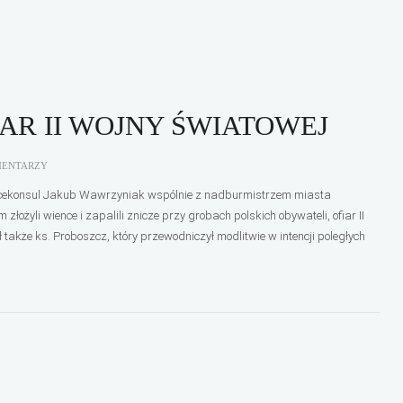
AR II WOJNY ŚWIATOWEJ
MENTARZY
icekonsul Jakub Wawrzyniak wspólnie z nadburmistrzem miasta
żyli wience i zapalili znicze przy grobach polskich obywateli, ofiar II
także ks. Proboszcz, który przewodniczył modlitwie w intencji poległych