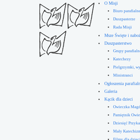
O Misji
Biuro parafialn
Duszpasterze
Rada Misji
Msze Święte i nabo
Duszpasterstwo
Grupy parafialn
Katechezy
Pielgrzymki, w
Ministranci
Ogłoszenia parafial
Galeria
Kącik dla dzieci
Owieczka Mag
Pamiętnik Owi
Dziesięć Przyk
Mały Katechiz
Filmy dla dziec