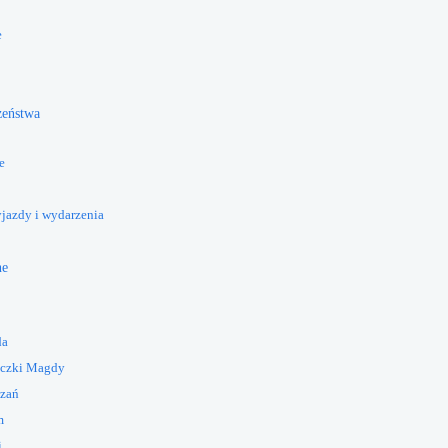
e
żeństwa
e
yjazdy i wydarzenia
ne
da
eczki Magdy
azań
m
i