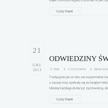
bajek, które pomagały zrozumieć w jaki sp
Czytaj Więcek
21
ODWIEDZINY ŚW
GRU
2013
PMK
Z ŻYCIA MISJI
BRAK KO
Tradycyjnie jak co roku we wspomnienie św
z naszej misji spotkały się ze świętym Miko
Mikołaj każdego obdarzył życzliwością, 
Czytaj Więcek