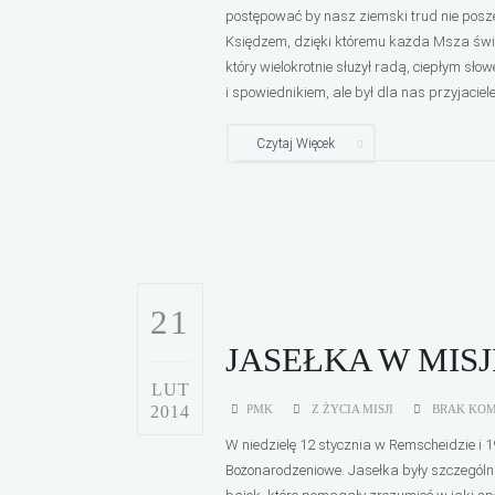
postępować by nasz ziemski trud nie posz
Księdzem, dzięki któremu każda Msza świę
który wielokrotnie służył radą, ciepłym sło
i spowiednikiem, ale był dla nas przyjacielem
Czytaj Więcek
21
JASEŁKA W MISJ
LUT
2014
PMK
Z ŻYCIA MISJI
BRAK KO
W niedzielę 12 stycznia w Remscheidzie i 1
Bożonarodzeniowe. Jasełka były szczególni