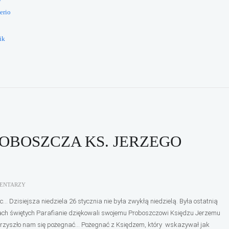
erio
ik
OBOSZCZA KS. JERZEGO
ENTARZY
… Dzisiejsza niedziela 26 stycznia nie była zwykłą niedzielą. Była ostatnią
ach świętych Parafianie dziękowali swojemu Proboszczowi Księdzu Jerzemu
ty przyszło nam się pożegnać… Pożegnać z Księdzem, który wskazywał jak