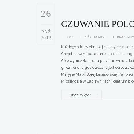
26
CZUWANIE POLO
PAŹ
2013
PMK
Z ŻYCIA MISJI
BRAK KO
Każdego roku w okresie jesiennym na Jasn
Chrystusowcy i parafianie z polski i z zag
Górę wyruszyła grupa parafian wraz z ks
gnieźnieńską gdzie złożone jest serce zał
Maryjne Matki Bożej Leśniowskiej Patronk
Miłosierdzia w Łagiewnikach i centrum bło
Czytaj Więcek