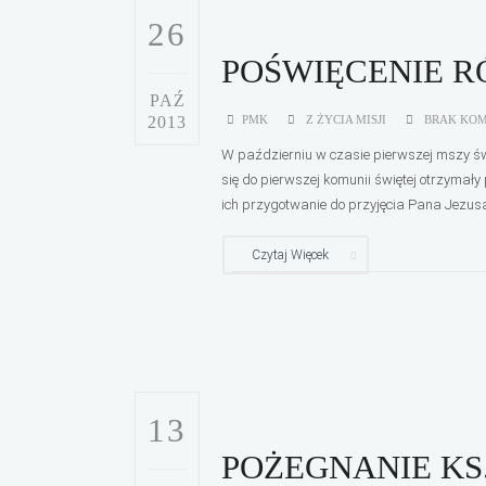
26
POŚWIĘCENIE 
PAŹ
2013
PMK
Z ŻYCIA MISJI
BRAK KO
W październiu w czasie pierwszej mszy świ
się do pierwszej komunii świętej otrzymał
ich przygotwanie do przyjęcia Pana Jezusa
Czytaj Więcek
13
POŻEGNANIE KS