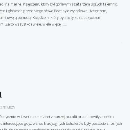
edł na marne. Księdzem, który był gorliwym szafarzem Bożych tajemnic.
ta i głoszone przez Niego słowo Boże było wyjątkowe. Księdzem,
wem i swoją pomocą. Księdzem, który był nie tylko nauczycielem
. Za to wszystko i wiele, wiele więcej......
I
MENTARZY
9 stycznia w Leverkusen dzieci z naszej parafii przedstawiły Jasełka
e interesujące gdyż wśród tradycyjnych bohaterów były postacie z różnych