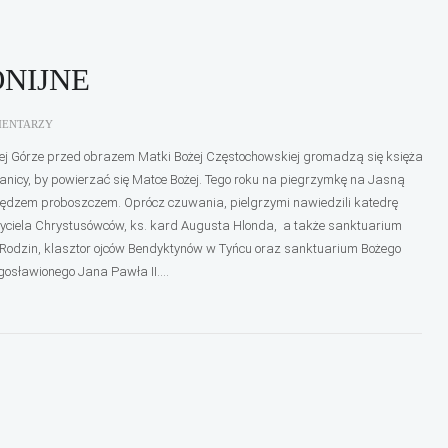
NIJNE
MENTARZY
ej Górze przed obrazem Matki Bożej Częstochowskiej gromadzą się księża
ranicy, by powierzać się Matce Bożej. Tego roku na piegrzymkę na Jasną
iędzem proboszczem. Oprócz czuwania, pielgrzymi nawiedzili katedrę
ożyciela Chrystusówców, ks. kard Augusta Hlonda, a także sanktuarium
i Rodzin, klasztor ojców Bendyktynów w Tyńcu oraz sanktuarium Bożego
gosławionego Jana Pawła II....