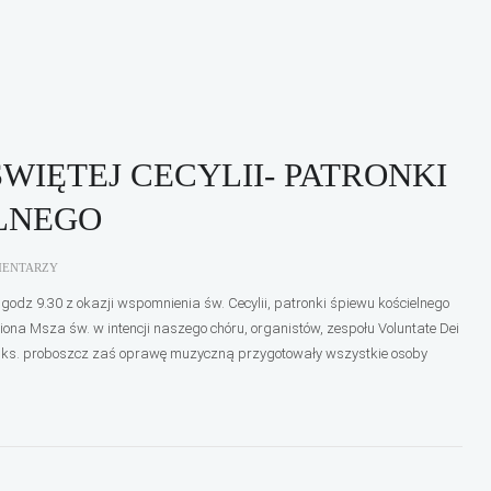
WIĘTEJ CECYLII- PATRONKI
LNEGO
MENTARZY
 godz 9.30 z okazji wspomnienia św. Cecylii, patronki śpiewu kościelnego
na Msza św. w intencji naszego chóru, organistów, zespołu Voluntate Dei
jej ks. proboszcz zaś oprawę muzyczną przygotowały wszystkie osoby