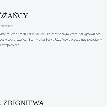
RÓŻAŃCY
MENTARZY
ętej z udziałem dzieci w tym roku katechetycznym, dzieci przygotowujące
y poświęcone różańce. Niech Matka Boska Różańcowa otacza nasze pociechy i
 swoją opieką....
. ZBIGNIEWA