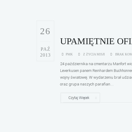
26
UPAMIĘTNIE OFI
PAŹ
2013
PMK
Z ŻYCIA MISJI
BRAK KO
24 października na cmentarzu Manfort w
Leverkusen panem Reinhardem Buchhonrem zło
wojny światowej. W wydarzeniu brał udział 
oraz grupa naszych parafian....
Czytaj Więcek