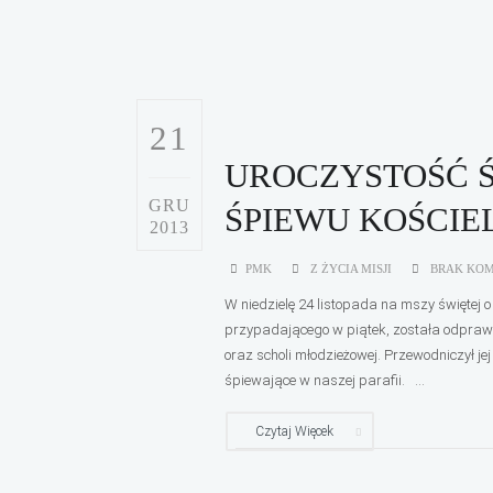
21
UROCZYSTOŚĆ Ś
GRU
ŚPIEWU KOŚCIE
2013
PMK
Z ŻYCIA MISJI
BRAK KO
W niedzielę 24 listopada na mszy świętej o
przypadającego w piątek, została odprawio
oraz scholi młodzieżowej. Przewodniczył 
śpiewające w naszej parafii. ...
Czytaj Więcek