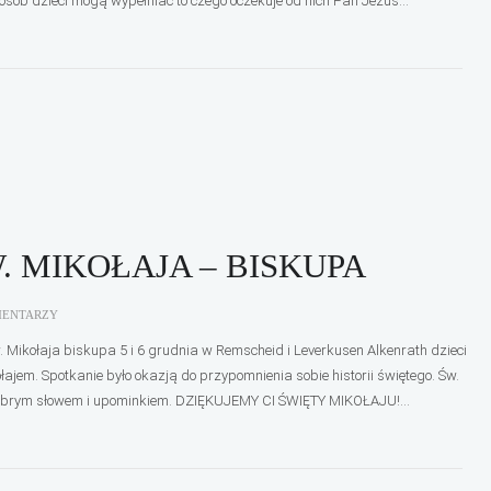
osób dzieci mogą wypełniać to czego oczekuje od nich Pan Jezus...
. MIKOŁAJA – BISKUPA
MENTARZY
. Mikołaja biskupa 5 i 6 grudnia w Remscheid i Leverkusen Alkenrath dzieci
łajem. Spotkanie było okazją do przypomnienia sobie historii świętego. Św.
dobrym słowem i upominkiem. DZIĘKUJEMY CI ŚWIĘTY MIKOŁAJU!...