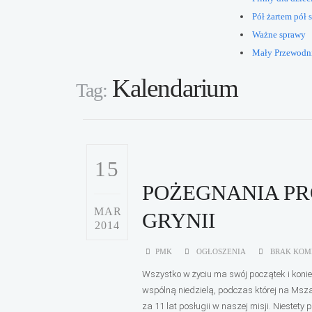
Pół żartem pół s
Ważne sprawy
Mały Przewodn
Kalendarium
Tag:
15
POŻEGNANIA PR
MAR
GRYNII
2014
PMK
OGŁOSZENIA
BRAK KOM
Wszystko w życiu ma swój początek i koniec
wspólną niedzielą, podczas której na Msz
za 11 lat posługii w naszej misji. Nieste