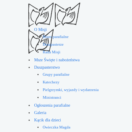
O Misji
Biuro parafialne
Duszpasterze
Rada Misji
Msze Święte i nabożeństwa
Duszpasterstwo
Grupy parafialne
Katechezy
Pielgrzymki, wyjazdy i wydarzenia
Ministranci
Ogłoszenia parafialne
Galeria
Kącik dla dzieci
Owieczka Magda