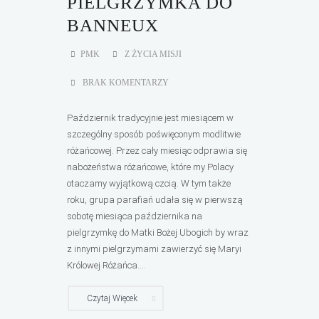
PIELGRZYMKA DO
BANNEUX
PMK
Z ŻYCIA MISJI
BRAK KOMENTARZY
Październik tradycyjnie jest miesiącem w
szczególny sposób poświęconym modlitwie
różańcowej. Przez cały miesiąc odprawia się
nabożeństwa różańcowe, które my Polacy
otaczamy wyjątkową czcią. W tym także
roku, grupa parafiań udała się w pierwszą
sobotę miesiąca października na
pielgrzymkę do Matki Bożej Ubogich by wraz
z innymi pielgrzymami zawierzyć się Maryi
Królowej Różańca....
Czytaj Więcek