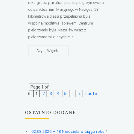
roku grupa parafian pieszo pielgrzymowała
do sanktuarium Maryjnego w Neviges. 28
kilometrowa trasa przepełniona była
wspólną modlitwą, śpiewem. Centrum
pielgrzymki była Msza św wraz z
pielgrzymami z innych misji....
Czytaj Więcek
Page 1 of
6
1
2
3
4
5
...
»
Last »
OSTATNIO DODANE
02.08.2026 – 18 Niedziela w ciągu roku
1