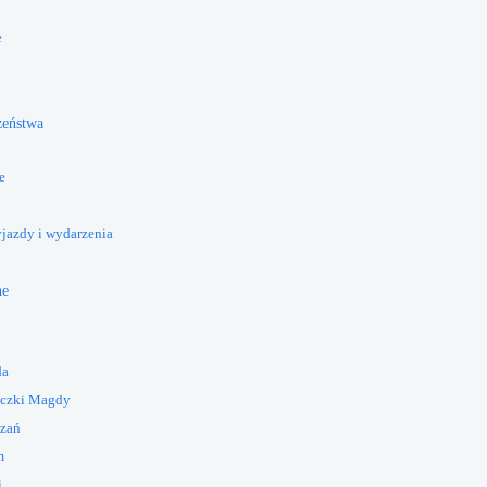
e
żeństwa
e
yjazdy i wydarzenia
ne
da
eczki Magdy
azań
m
i