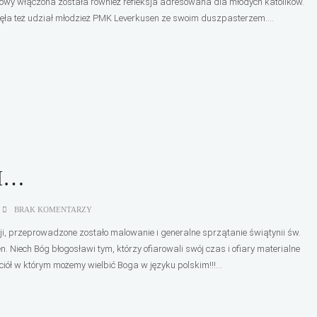
owy włączona została również refleksja adresowana dla młodych katolików.
wzięła też udział młodzież PMK Leverkusen ze swoim duszpasterzem....
I…
BRAK KOMENTARZY
ji, przeprowadzone zostało malowanie i generalne sprzątanie świątynii św.
. Niech Bóg błogosławi tym, którzy ofiarowali swój czas i ofiary materialne
ściół w którym możemy wielbić Boga w języku polskim!!!...