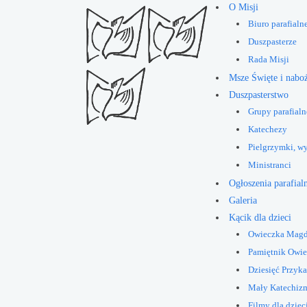
O Misji
Biuro parafialn
Duszpasterze
Rada Misji
Msze Święte i nabo
Duszpasterstwo
Grupy parafialn
Katechezy
Pielgrzymki, w
Ministranci
Ogłoszenia parafial
Galeria
Kącik dla dzieci
Owieczka Mag
Pamiętnik Owi
Dziesięć Przyk
Mały Katechiz
Filmy dla dziec