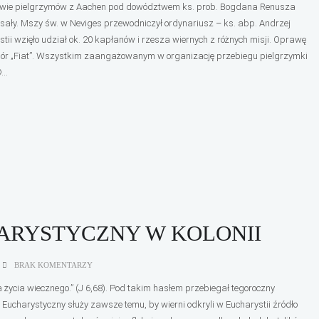
twie pielgrzymów z Aachen pod dowództwem ks. prob. Bogdana Renusza
sały. Mszy św. w Neviges przewodniczył ordynariusz – ks. abp. Andrzej
tii wzięło udział ok. 20 kapłanów i rzesza wiernych z różnych misji. Oprawę
i chór „Fiat”. Wszystkim zaangażowanym w organizację przebiegu pielgrzymki
..
ARYSTYCZNY W KOLONII
BRAK KOMENTARZY
 życia wiecznego.” (J 6,68). Pod takim hasłem przebiegał tegoroczny
Eucharystyczny służy zawsze temu, by wierni odkryli w Eucharystii źródło