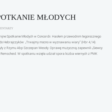
SPOTKANIE MŁODYCH
MENTARZY
onijne Spotkanie Młodych w Concordii. Hasłem przewodnim tegorocznego
u do Hebrajczyków: „Trwajmy mocno w wyznawaniu wiary” (Hbr 4,14).
yły z Rzymu Abp Szczepan Wesoły. Oprawę muzyczną zapewnili „Siewcy
 z Remscheid. W spotkaniu wzięła udział spora liczba wiernych z PMK