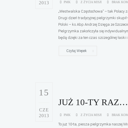
2013
PMK
Z ŻYCIA MISJI
BRAK KO
„Westwalska Częstochowa” – tak Polacy 
Drugi dzień tradycyjnej pielgrzymki skupił
Polski – ks.Abp Andrzej Dzięga ze Szczeci
Pielgrzymka zakończyła się indywidualnym
będą dzięki za ten czas szczególnej łaski i 
Czytaj Więcek
15
JUŻ 10-TY RAZ…
CZE
2013
PMK
Z ŻYCIA MISJI
BRAK KO
To już 10-ta, piesza pielgrzymka naszej M