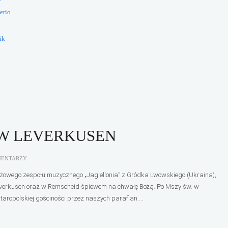
erio
ik
 W LEVERKUSEN
MENTARZY
ieżowego zespołu muzycznego „Jagiellonia” z Gródka Lwowskiego (Ukraina),
w Leverkusen oraz w Remscheid śpiewem na chwałę Bożą. Po Mszy św. w
aropolskiej gościności przez naszych parafian....