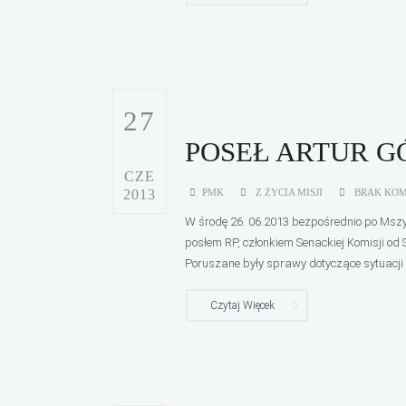
27
POSEŁ ARTUR GÓ
CZE
2013
PMK
Z ŻYCIA MISJI
BRAK KO
W środę 26. 06.2013 bezpośrednio po Mszy 
posłem RP, członkiem Senackiej Komisji od 
Poruszane były sprawy dotyczące sytuacji w 
Czytaj Więcek