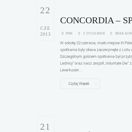
22
CONCORDIA – 
CZE
2013
PMK
Z ŻYCIA MISJI
BRAK KO
W sobotę 22 czerwca, miało miejsce XI Pol
spotkania były słowa zaczerpnięte z List
Szczególnym gościem spotkania był przyb
Lednicy” oraz nasz zespół „Voluntate Dei”
Leverkusen....
Czytaj Więcek
21