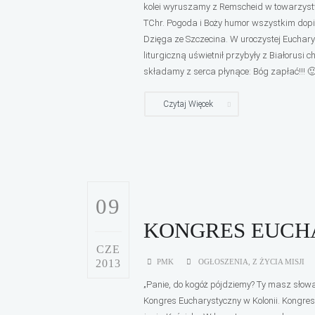
kolei wyruszamy z Remscheid w towarzys
TChr. Pogoda i Boży humor wszystkim dopi
Dzięga ze Szczecina. W uroczystej Eucharys
liturgiczną uświetnił przybyły z Białorus
składamy z serca płynące: Bóg zapłać!!! 🙂.
Czytaj Więcek
09
KONGRES EUCH
CZE
2013
PMK
OGŁOSZENIA
,
Z ŻYCIA MISJI
„Panie, do kogóż pójdziemy? Ty masz słowa
Kongres Eucharystyczny w Kolonii. Kongres 