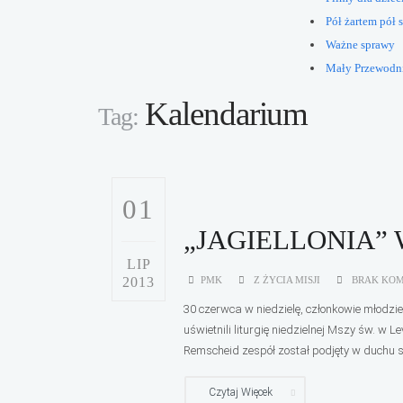
Pół żartem pół s
Ważne sprawy
Mały Przewodn
Kalendarium
Tag:
01
„JAGIELLONIA”
LIP
2013
PMK
Z ŻYCIA MISJI
BRAK KO
30 czerwca w niedzielę, członkowie młodz
uświetnili liturgię niedzielnej Mszy św. 
Remscheid zespół został podjęty w duchu st
Czytaj Więcek