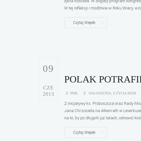
życia Kościoła. W bogaty program kongres
W tej refleksji i modlitwie w Roku Wiary, 
Czytaj Więcek
09
POLAK POTRAFI
CZE
2013
PMK
OGŁOSZENIA
,
Z ŻYCIA MISJI
Z inicjatywy ks. Proboszcza oraz Rady Mis
Jana Chrzciciela na Alkenrath w Leverkusen
na to, by po długich już latach, odnowić ko
Czytaj Więcek