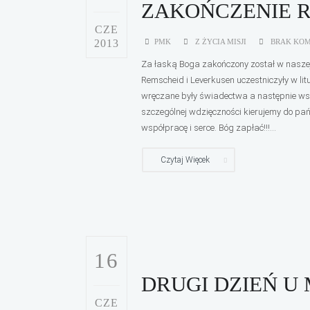
ZAKOŃCZENIE 
CZE
2013
PMK
Z ŻYCIA MISJI
BRAK KO
Za łaską Boga zakończony został w naszej M
Remscheid i Leverkusen uczestniczyły w litu
wręczane były świadectwa a następnie wszy
szczególnej wdzięczności kierujemy do pań 
współpracę i serce. Bóg zapłać!!!...
Czytaj Więcek
16
DRUGI DZIEŃ U
CZE