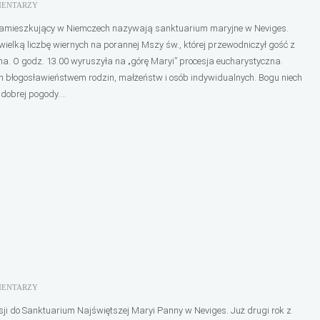
MENTARZY
zamieszkujący w Niemczech nazywają sanktuarium maryjne w Neviges.
 wielką liczbę wiernych na porannej Mszy św., której przewodniczył gość z
na. O godz. 13.00 wyruszyła na „górę Maryi” procesja eucharystyczna.
 błogosławieństwem rodzin, małżeństw i osób indywidualnych. Bogu niech
dobrej pogody....
MENTARZY
isji do Sanktuarium Najświętszej Maryi Panny w Neviges. Już drugi rok z