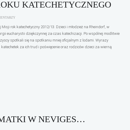
ROKU KATECHETYCZNEGO
MENTARZY
isji rok katechetyczny 2012/13. Dzieci i młodzież na Rheindorf, w
rgii eucharystii dziękczynnej za czas katechizacji. Po wspólnej modlitwie
scy spotkali się na spotkaniu mniej oficjalnym z lodami. Wyrazy
katechetek za ich trud i poświęcenie oraz rodziców dzieci za wierną
 MATKI W NEVIGES…